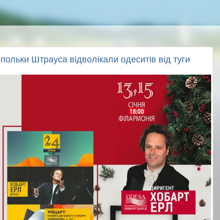
 польки Штрауса відволікали одеситів від туги