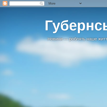
Губернс
Новини — роблять наше житт