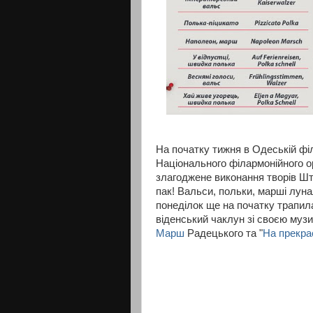
На початку тижня в Одеській фі
Національного філармонійного о
злагоджене виконання творів Штр
пак! Вальси, польки, марші лунал
понеділок ще на початку трапила
віденський чаклун зі своєю музи
Марш
Радецького та "
На прекра