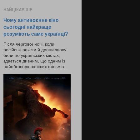
НАЙЦІКАВІШЕ
Чому антивоєнне кіно
сьогодні найкраще
розуміють саме українці?
Після чергової ночі, коли
російські ракети й дрони знову
били по українських містах,
здається дивним, що одним із
найобговорюваніших фільмів...