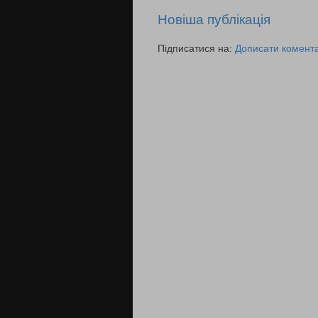
Новіша публікація
Підписатися на:
Дописати комента