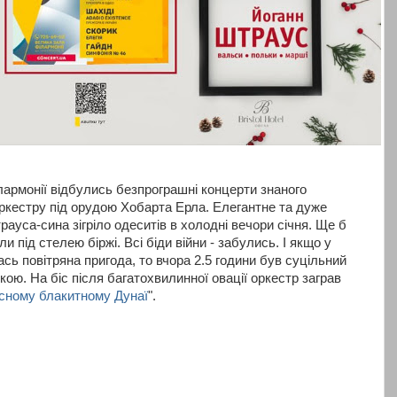
лармонії відбулись безпрограшні концерти знаного
ркестру під орудою Хобарта Ерла. Елегантне та дуже
ауса-сина зігріло одеситів в холодні вечори січня. Ще б
и під стелею біржі. Всі біди війни - забулись. І якщо у
сь повітряна пригода, то вчора 2.5 години був суцільний
кою. На біс після багатохвилинної овації оркестр заграв
сному блакитному Дунаї
".