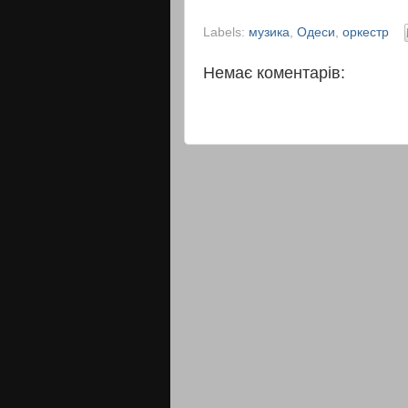
Labels:
музика
,
Одеси
,
оркестр
Немає коментарів: