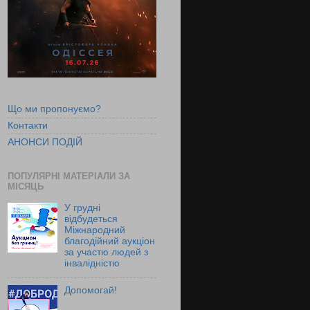
Що ми пропонуємо?
Контакти
АНОНСИ ПОДІЙ
ПОПУЛЯРНІ МАТЕРІАЛИ ЗА
МІСЯЦЬ
У грудні
відбудеться
Міжнародний
благодійний аукціон
за участю людей з
інвалідністю
Допомогай!