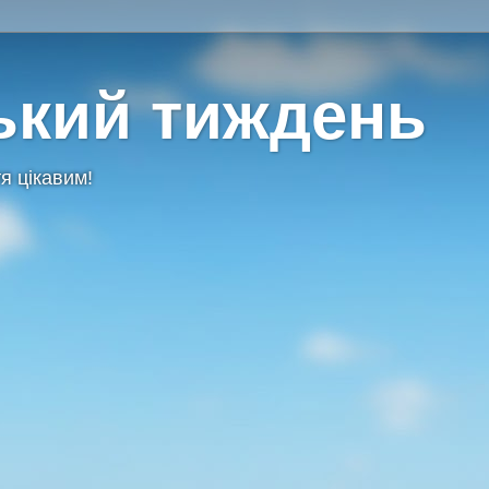
ький тиждень
я цікавим!