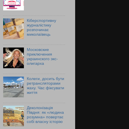
Кіберспортивну
журналістику
розпочинає
миколаївець
Московские
приключения
украинского экс-
олигарха
Колеги, досить бути
ретрансляторами
жаху. Час фіксувати
життя
Деколонізація
Півдня: як «людина
розумна» повертає
собі власну історію