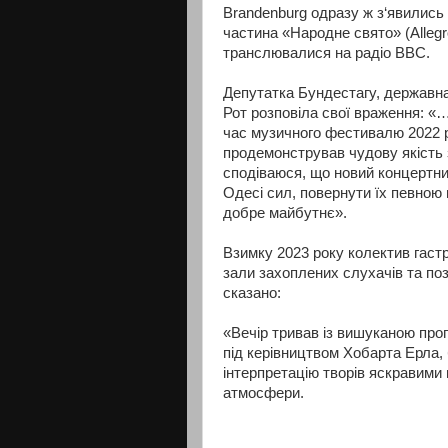
Brandenburg одразу ж з‘явились 
частина «Народне свято» (Alleg
транслювалися на радіо BBC.
Депутатка Бундестагу, державна
Рот розповіла свої враження: «…
час музичного фестивалю 2022 р
продемонстрував чудову якість 
сподіваюся, що новий концертни
Одесі сил, повернути їх певною 
добре майбутнє».
Взимку 2023 року колектив гастр
зали захоплених слухачів та поз
сказано:
«Вечір тривав із вишуканою про
під керівництвом Хобарта Ерла, 
інтерпретацію творів яскравими
атмосфери.