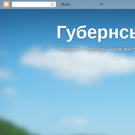
Губернс
Новини — роблять наше житт