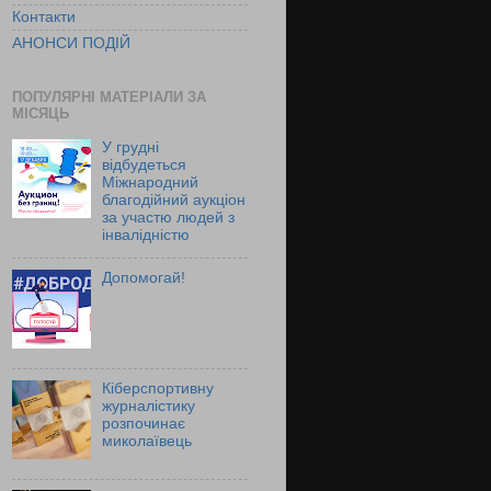
Контакти
АНОНСИ ПОДІЙ
ПОПУЛЯРНІ МАТЕРІАЛИ ЗА
МІСЯЦЬ
У грудні
відбудеться
Міжнародний
благодійний аукціон
за участю людей з
інвалідністю
Допомогай!
Кіберспортивну
журналістику
розпочинає
миколаївець