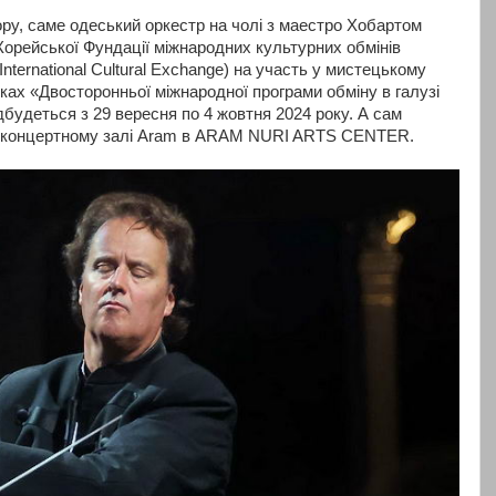
ру, саме одеський оркестр на чолі з маестро Хобартом
орейської Фундації міжнародних культурних обмінів
International Cultural Exchange) на участь у мистецькому
мках «Двосторонньої міжнародної програми обміну в галузі
дбудеться з 29 вересня по 4 жовтня 2024 року. А сам
 у концертному залі Aram в ARAM NURI ARTS CENTER.