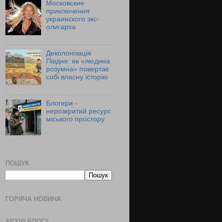
Московские
приключения
украинского экс-
олигарха
Деколонізація
Півдня: як «людина
розумна» повертає
собі власну історію
Блогери -
нерозкритий ресурс
міського простору
ПОШУК
ГОРЯЧА НОВИНА
АРХІВ БЛОГУ