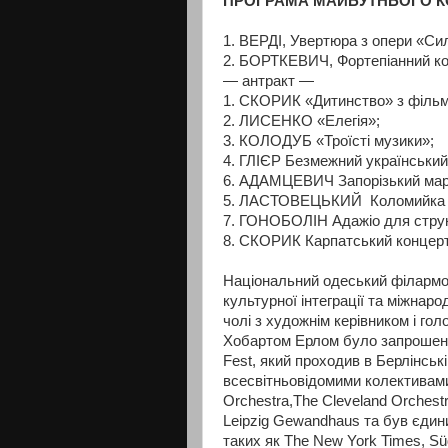
ПРОГРАМА МАЙБУТНЬОГО КО
1. ВЕРДІ, Увертюра з опери «Сил
2. БОРТКЕВИЧ, Фортепіанний ко
— антракт —
1. СКОРИК «Дитинство» з фільму
2. ЛИСЕНКО «Елегія»;
3. КОЛОДУБ «Троїсті музики»;
4. ГЛІЄР Безмежний український
6. АДАМЦЕВИЧ Запорізький ма
5. ЛАСТОВЕЦЬКИЙ Коломийка із
7. ГОНОБОЛІН Адажіо для стру
8. СКОРИК Карпатський концерт
Національний одеський філармон
культурної інтеграції та міжнар
чолі з художнім керівником і г
Хобартом Ерлом було запрошено 
Fest, який проходив в Берлінськ
всесвітньовідомими колективами
Orchestra,The Cleveland Orchestr
Leipzig Gewandhaus та був єдин
таких як The New York Times, Süd