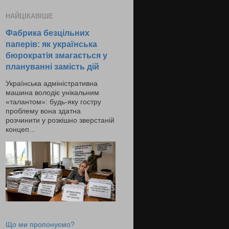
НАЙЦІКАВІШЕ
Фабрика безцільних
паперів: як українська
бюрократія змагається у
плануванні замість дій
Українська адміністративна
машина володіє унікальним
«талантом»: будь-яку гостру
проблему вона здатна
розчинити у розкішно зверстаній
концеп...
Що ми пропонуємо?