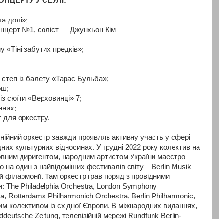
НЦЕРТУ У СЕУЛІ:
а долі»;
нцерт №1, соліст — Джунхьон Кім
 «Тіні забутих предків»;
 степ із балету «Тарас Бульба»;
рш;
 сюїти «Верховинці» 7;
нних;
 для оркестру.
ійний оркестр завжди проявляв активну участь у сфері
одних культурних відносинах. У грудні 2022 року колектив на
оловним диригентом, народним артистом України маестро
на один з найвідоміших фестивалів світу – Berlin Musik
ій філармонії. Там оркестр грав поряд з провідними
: The Philadelphia Orchestra, London Symphony
a, Rotterdams Philharmonich Orchestra, Berlin Philharmonic,
им колективом із східної Європи. В міжнародних виданнях,
deutsche Zeitung, телевізійній мережі Rundfunk Berlin-