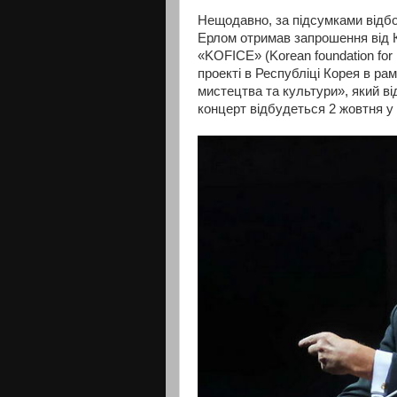
Нещодавно, за підсумками відбо
Ерлом отримав запрошення від К
«KOFICE» (Korean foundation for 
проекті в Республіці Корея в ра
мистецтва та культури», який ві
концерт відбудеться 2 жовтня