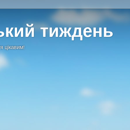
ький тиждень
я цікавим!