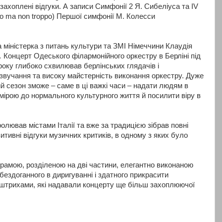
захоплені відгуки. А записи Симфонії 2 Я. Сибеліуса та IV
ro ma non troppo) Першої симфонії М. Колесси
 міністерка з питань культури та ЗМІ Німеччини Клаудія
 Концерт Одеського філармонійного оркестру в Берліні під
оку глибоко схвилював берлінських глядачів і
звучання та високу майстерність виконання оркестру. Дуже
й сезон зможе – саме в ці важкі часи – надати людям в
мірою до нормального культурного життя й посилити віру в
олював містами Італії та вже за традицією зібрав повні
итивні відгуки музичних критиків, в одному з яких було
грамою, розділеною на дві частини, елегантно виконаною
бездоганного в диригуванні і здатного прикрасити
 штрихами, які надавали концерту ще більш захоплюючої