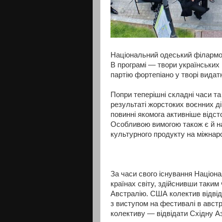
Національний одеський філармон
В програмі — твори українських 
партію фортепіано у творі видат
Попри теперішні складні часи та
результаті жорстоких воєнних дій
повинні якомога активніше відст
Особливою вимогою також є й на
культурного продукту на міжнаро
За часи свого існування Націон
країнах світу, здійснивши таким
Австралію. США колектив відвід
з виступом на фестивалі в авст
колективу — відвідати Східну А