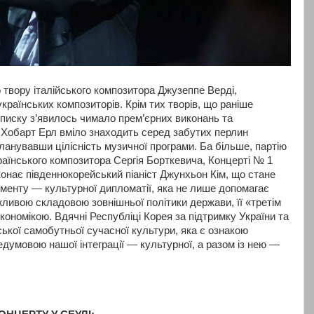
 твору італійського композитора Джузеппе Верді,
країнських композиторів. Крім тих творів, що раніше
списку з’явилось чимало прем’єрних виконань та
о Хобарт Ерл вміло знаходить серед забутих перлин
ланувавши цілісність музичної програми. Ба більше, партію
раїнського композитора Сергія Борткевича, Концерті № 1
конає південнокорейський піаніст Джунхьон Кім, що стане
менту — культурної дипломатії, яка не лише допомагає
жливою складовою зовнішньої політики держави, її «третім
кономікою. Вдячні Республіці Корея за підтримку України та
ької самобутньої сучасної культури, яка є ознакою
думовою нашої інтеграції — культурної, а разом із нею —