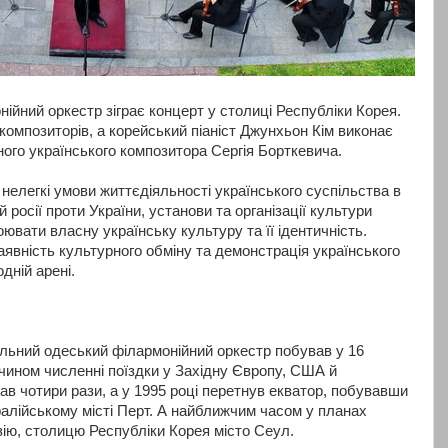
ійний оркестр зіграє концерт у столиці Республіки Корея.
композиторів, а корейський піаніст Джунхьон Кім виконає
ного українського композитора Сергія Борткевича.
 нелегкі умови життєдіяльності українського суспільства в
 росії проти України, установи та організації культури
оювати власну українську культуру та її ідентичність.
явність культурного обміну та демонстрація українського
дній арені.
альний одеський філармонійний оркестр побував у 16
 чином численні поїздки у Західну Європу, США й
ав чотири рази, а у 1995 році перетнув екватор, побувавши
ралійському місті Перт. А найближчим часом у планах
зію, столицю Республіки Корея місто Сеул.