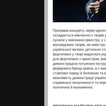
Програма концерту, окрім одного
складається виключно з творів у
лунали у виконанні оркестру, у 
маловідомих творів, які маестр
української музики, детально сп
фортепіано у творі видатного ук
для фортепіано з оркестром, ви
демонстрацією потужного інстру
формувати бренд країни, а є ва
стовпом» поряд із безпекою та е
можливість демонстрації українс
справжньої незалежності та пере
політичної й економічної.