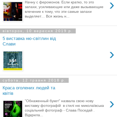
›
Начну с феромонов. Если кратко, то это
запахи, усиливающие или даже вызывающие
влечение к тому, что эти самые запахи
выделяет… Вся жизнь н...
вівторок, 10 вересня 2019 р.
5 виставка ню-світлин від
Слави
›
субота, 12 травня 2018 р.
Краса оголених людей та
квітів
›
"Обнаженный букет" назвала свою нову
виставку фотографій в стилі ню миколаївська
соціальний фотограф - Слава Поседай .
Відкрила...