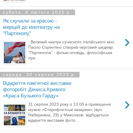
субота, 8 лютого 2025 р.
Як скучили за красою -
мерщій до кінотеатру на
"Партенопу"
›
Великий чаклун сучасного італійського кіно
Паоло Сорентіно створив черговий шедевр.
"Партенопа" - фільм-оповідь, філософська
при...
середа, 30 серпня 2023 р.
Відкриття пам’ятної виставки
фоторобіт Дениса Кривого
«Краса Бузького Гарду»
›
31 серпня 2023 року о 13.00 в приміщенні
музею «Старофлотські казарми» (вул.
Набережна, 29) у Миколаєві відбудеться
відкриття виставки фото...