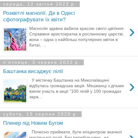
середа, 12 квітня 2023 р.
Розквітлі магнолії. Де в Одесі
сфотографувати їх квіти?
›
Магнолія здавна вабила красою свого цвітіння.
Справжня аристократка в рослинному царстві,
вона – одна з найбільш популярних квіток в
Китаї, ...
пʼятниця, 3 червня 2022 р.
Баштанка висаджує лілії
›
У містечку Баштанка на Миколаївщині
відбулась громадська акція. Мешканці з дітьми
взяли участь в акції "100 лілій у 100 громадах
зара...
субота, 15 серпня 2020 р.
Пленер під Новим Бугом
›
Почесно приймати, бути епіцентром значної
мистецької події, Без перебільшень, на