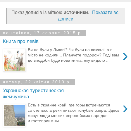
Показ дописів із міткою
источники
.
Показати всі
дописи
понеділок, 17 серпня 2015 р.
Книга про левів
›
Ви не були у Львові? Чи були на вокзалі, а в
місто не ходили... Плануєте подорож? Тоді вам
до вподоби буде нова книга, яку видало ...
четвер, 22 квітня 2010 р.
Украинская туристическая
жемчужина
›
Есть в Украине край, где горы встречаются
со степью, а реки питают голубые озера. Здесь
живут люди многих европейских народов
и гостеприимны...