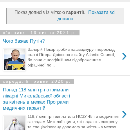
Показ дописів із міткою
гарантії
.
Показати всі
дописи
пʼятниця, 16 липня 2021 р.
Чого бажає Путін?
›
Валерій Пекар зробив нашвидкуруч переклад
статті Пітера Дікінсона з сайту Atlantic Council,
бо вона є неофіційним відображенням
офіційної по...
середа, 6 травня 2020 р.
Понад 118 млн грн отримали
лікарні Миколаївської області
за квітень в межах Програми
›
медичних гарантій
118,7 млн грн виплатила НСЗУ 45-ти медичним
закладам Миколаївщини, які надають екстрену
та спеціалізовану допомогу за квітень в межах