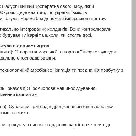
:
Найуспішніший кооператив свого часу, який
Європі. Це доказ того, що українці вміють
 потужні мережі без допомоги імперського центру.
икально інтегрованих холдингів. Вони контролювали
 будували лікарні та школи, які стоять досі.
льтура підприємництва
ина): Створення морської та портової інфраструктури
ідального господарювання.
технологічний агробізнес, іригація та поєднання прибутку з
жя/Приазов’я): Промислове машинобудування,
імейний капіталізм.
он): Сучасний приклад відродження річкової логістики,
ромісна етика.
ури продукту з високою доданою вартістю як шлях до