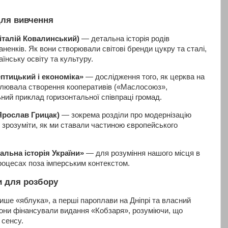
для вивчення
Віталій Ковалинський)
— детальна історія родів
аненків. Як вони створювали світові бренди цукру та сталі,
їнську освіту та культуру.
тицький і економіка»
— дослідження того, як церква на
улювала створення кооперативів («Маслосоюз»,
ний приклад горизонтальної співпраці громад.
(Ярослав Грицак)
— зокрема розділи про модернізацію
об зрозуміти, як ми ставали частиною європейського
льна історія України»
— для розуміння нашого місця в
роцесах поза імперським контекстом.
си для розбору
ше «яблука», а перші пароплави на Дніпрі та власний
Вони фінансували видання «Кобзаря», розуміючи, що
 сенсу.