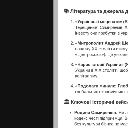
📚 Література та джерела 
«Українські меценати» (
Терещенків, Симиренків, Х
інвестуючи прибутки в укра
«Митрополит Андрей Шеп
початку XX століття стим
«Центросоюз»). Це унікаль
«Нарис історії України» 
України в XIX столітті, щ
капіталізму.
«Подолати минуле: Глоба
глобальних економічних п
🏛️ Ключові історичні кей
Родина Симиренків:
Не ли
кодекс честі підприємця. 
без культури бізнес не має