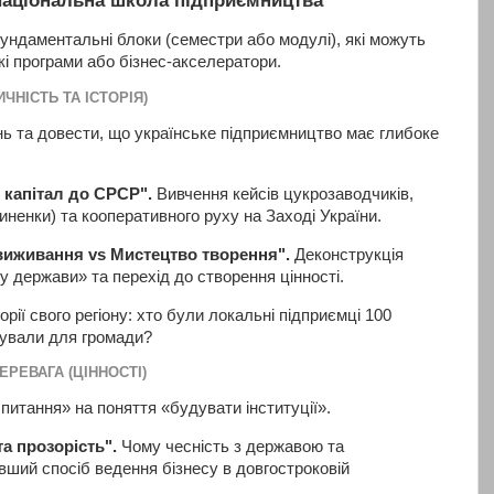
ундаментальні блоки (семестри або модулі), які можуть
ькі програми або бізнес-акселератори.
ИЧНІСТЬ ТА ІСТОРІЯ)
нь та довести, що українське підприємництво має глибоке
.
 капітал до СРСР".
Вивчення кейсів цукрозаводчиків,
ненки) та кооперативного руху на Заході України.
виживання vs Мистецтво творення".
Деконструкція
у держави» та перехід до створення цінності.
рії свого регіону: хто були локальні підприємці 100
дували для громади?
ЕРЕВАГА (ЦІННОСТІ)
питання» на поняття «будувати інституції».
а прозорість".
Чому чесність з державою та
ший спосіб ведення бізнесу в довгостроковій