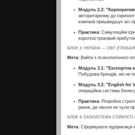
Модуль 2.2: "Корпоратив
авторитаризму до горизонта
компанії пришвидшує всі п
Практика:
Симуляційні ігри
короткостроковий прибуток
БЛОК 3: УКРАЇНА — СВІТ (ГЛОБАЛ
Мета:
Вийти з психологічного ге
Модуль 3.1: "Експортна е
Побудова брендів, які не 
Модуль 3.2: "English for V
операційна система бізнес
Практика:
Розробка страте
ринок, де ніколи не чули п
БЛОК 4: ЕКОСИСТЕМА СТІЙКОСТІ 
Мета:
Сформувати підприємця як