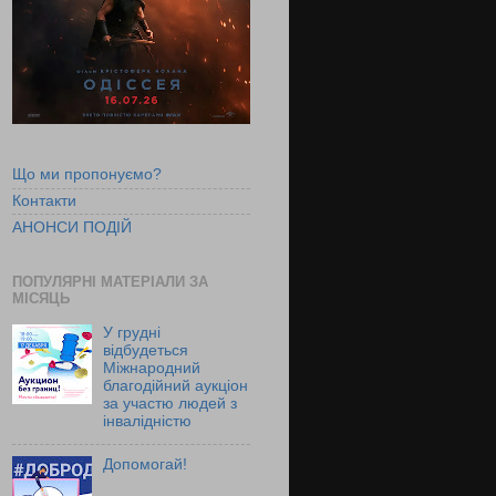
Що ми пропонуємо?
Контакти
АНОНСИ ПОДІЙ
ПОПУЛЯРНІ МАТЕРІАЛИ ЗА
МІСЯЦЬ
У грудні
відбудеться
Міжнародний
благодійний аукціон
за участю людей з
інвалідністю
Допомогай!