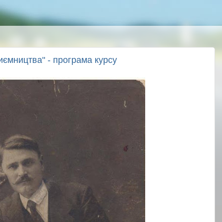
иємництва" - програма курсу