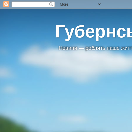
Губернс
Новини — роблять наше житт