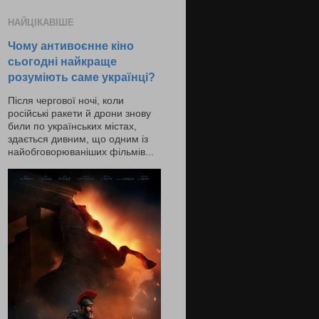
НАЙЦІКАВІШЕ
Чому антивоєнне кіно
сьогодні найкраще
розуміють саме українці?
Після чергової ночі, коли
російські ракети й дрони знову
били по українських містах,
здається дивним, що одним із
найобговорюваніших фільмів...