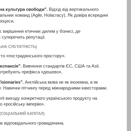
на культура свободи".
Відхід від вертикального
льних команд (Agile, Holacracy). Як довіра всередині
роцеси.
: вирішення етичних дилем у бізнесі, де
 суперечить репутації.
ЬНА СУБ’ЄКТНІСТЬ)
тто «пострадянського простору».
кспансія".
Вивчення стандартів ЄС, США та Азії.
потребують префікса «дешево».
isionaries".
Англійська мова не як іноземна, а як
у. Навички пітчингу перед міжнародними інвесторами.
гії виходу конкретного українського продукту на
ро «російську імперію».
(СОЦІАЛЬНИЙ КАПІТАЛ)
 відповідального громадянина.