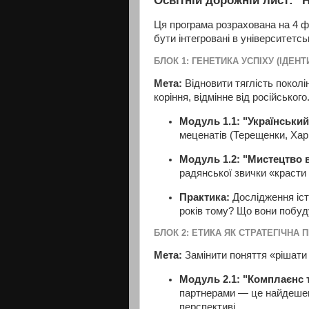
Ця програма розрахована на 4 ф
бути інтегровані в університетс
БЛОК 1: ГЕНЕТИКА УСПІХУ (ІДЕНТ
Мета:
Відновити тяглість поколі
коріння, відмінне від російського
Модуль 1.1: "Український
меценатів (Терещенки, Хари
Модуль 1.2: "Мистецтво 
радянської звички «красти 
Практика:
Дослідження істо
років тому? Що вони побу
БЛОК 2: ЕТИКА ЯК СТРАТЕГІЧНА П
Мета:
Замінити поняття «рішати 
Модуль 2.1: "Комплаєнс т
партнерами — це найдешев
перспективі.