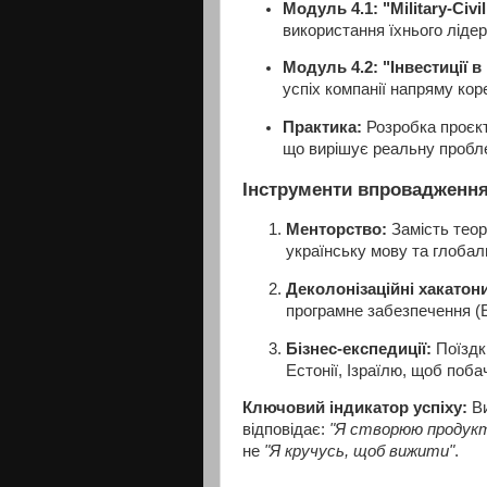
Модуль 4.1: "Military-Civi
використання їхнього лідер
Модуль 4.2: "Інвестиції в
успіх компанії напряму кор
Практика:
Розробка проєкт
що вирішує реальну проблем
Інструменти впровадження 
Менторство:
Замість теоре
українську мову та глобаль
Деколонізаційні хакатон
програмне забезпечення (
Бізнес-експедиції:
Поїздки
Естонії, Ізраїлю, щоб поба
Ключовий індикатор успіху:
Ви
відповідає:
"Я створюю продукт,
не
"Я кручусь, щоб вижити"
.