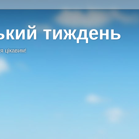
ький тиждень
я цікавим!