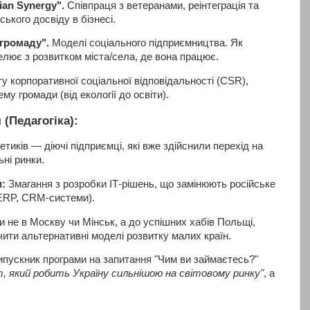
lian Synergy".
Співпраця з ветеранами, реінтеграція та
ського досвіду в бізнесі.
 громаду".
Моделі соціального підприємництва. Як
елює з розвитком міста/села, де вона працює.
у корпоративної соціальної відповідальності (CSR),
у громади (від екології до освіти).
(Педагогіка):
тиків — діючі підприємці, які вже здійснили перехід на
ні ринки.
и:
Змагання з розробки ІТ-рішень, що замінюють російське
ERP, CRM-системи).
 не в Москву чи Мінськ, а до успішних хабів Польщі,
чити альтернативні моделі розвитку малих країн.
пускник програми на запитання "Чим ви займаєтесь?"
 який робить Україну сильнішою на світовому ринку"
, а