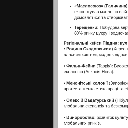
«Маслосоюз» (Галичина)
експортував масло по всій 
домовлятися та створювати
Терещенки:
Побудова верт
80% ринку цукру і водночас
Регіональні кейси Півдня: ку
•
Родина Скадовських
(Херсонщ
власним коштом, модель відпов
•
Фальц-Фейни
(Таврія): Високо
екологією (Асканія-Нова).
•
Менонітські колонії
(Запоріж
протестантська етика праці та с
•
Олексій Вадатурський
(Нібул
глобальна експансія та безкомп
•
Виноробство
: розвиток культ
глобальних ринків.