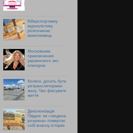
Кіберспортивну
журналістику
розпочинає
миколаївець
Московские
приключения
украинского экс-
олигарха
Колеги, досить бути
ретрансляторами
жаху. Час фіксувати
життя
Деколонізація
Півдня: як «людина
розумна» повертає
собі власну історію