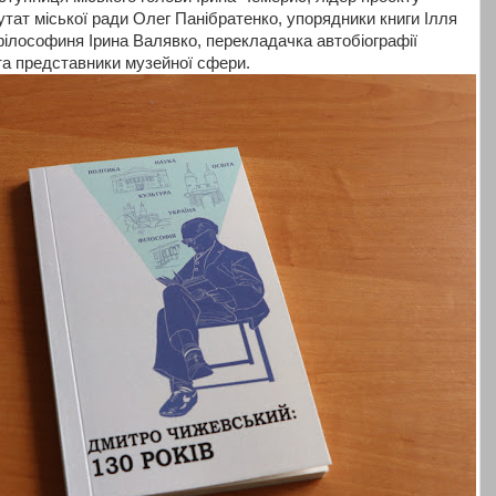
тат міської ради Олег Панібратенко, упорядники книги Ілля
філософиня Ірина Валявко, перекладачка автобіографії
 та представники музейної сфери.