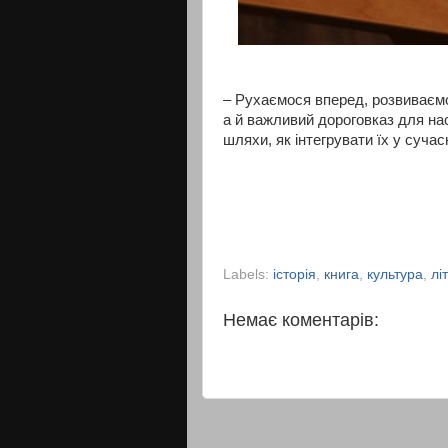
– Рухаємося вперед, розвиваємо
а й важливий дороговказ для нас
шляхи, як інтегрувати їх у суча
Labels:
історія
,
книга
,
культура
,
лі
Немає коментарів: