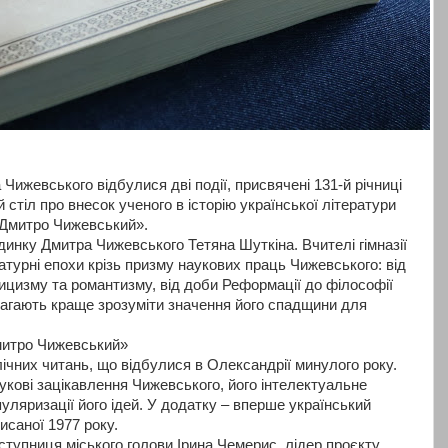
Чижевського відбулися дві події, присвячені 131-й річниці
 стіл про внесок ученого в історію української літератури
. Дмитро Чижевський».
динку Дмитра Чижевського Тетяна Шуткіна. Вчителі гімназії
ратурні епохи крізь призму наукових праць Чижевського: від
цизму та романтизму, від доби Реформації до філософії
омагають краще зрозуміти значення його спадщини для
Дмитро Чижевський»
ічних читань, що відбулися в Олександрії минулого року.
укові зацікавлення Чижевського, його інтелектуальне
пуляризації його ідей. У додатку – вперше український
исаної 1977 року.
ступниця міського голови Ірина Чемерис, лідер проєкту