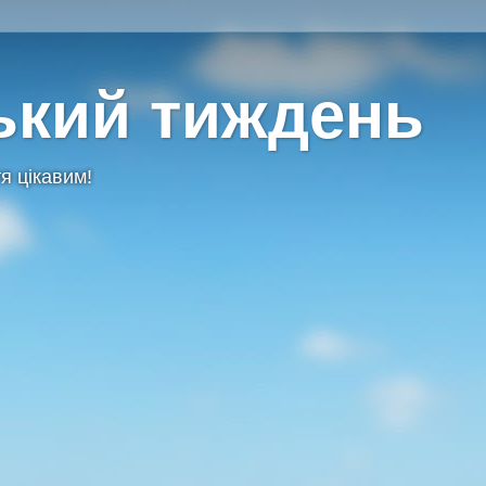
ький тиждень
я цікавим!