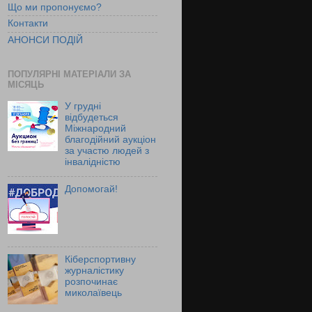
Що ми пропонуємо?
Контакти
АНОНСИ ПОДІЙ
ПОПУЛЯРНІ МАТЕРІАЛИ ЗА
МІСЯЦЬ
У грудні
відбудеться
Міжнародний
благодійний аукціон
за участю людей з
інвалідністю
Допомогай!
Кіберспортивну
журналістику
розпочинає
миколаївець