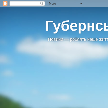
Губернс
Новини — роблять наше житт