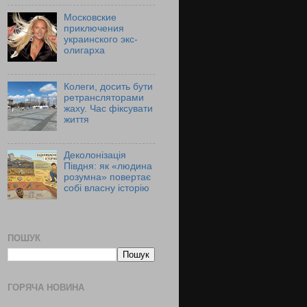
Московские
приключения
украинского экс-
олигарха
Колеги, досить бути
ретрансляторами
жаху. Час фіксувати
життя
Деколонізація
Півдня: як «людина
розумна» повертає
собі власну історію
ПОШУК
ГОРЯЧА НОВИНА