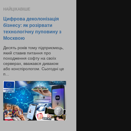
НАЙЦІКАВІШЕ
Цифрова деколонізація
бізнесу: як розірвати
технологічну пуповину з
Москвою
Десять років тому підприємець,
який ставив питання про
походження софту на своїх
серверах, вважався диваком
або конспірологом. Сьогодні це
п...