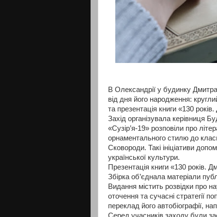
В Олександрії у будинку Дмитра 
від дня його народження: круглий
та презентація книги «130 років
Захід організувала керівниця Бу
«Сузір’я-19» розповіли про літе
орнаментального стилю до класи
Сковороди. Такі ініціативи доп
української культури.
Презентація книги «130 років. 
Збірка об’єднала матеріали публ
Видання містить розвідки про на
оточення та сучасні стратегії по
переклад його автобіографії, нап
Серед учасників заходу були за