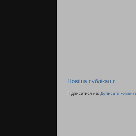
Новіша публікація
Підписатися на:
Дописати комента