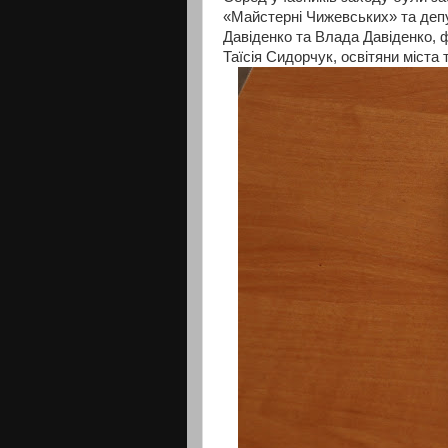
«Майстерні Чижевських» та депу
Давіденко та Влада Давіденко, 
Таїсія Сидорчук, освітяни міста