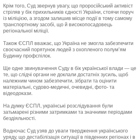
Крім того, Суд звернув увагу, що проросійський активіст
стріляв у бік прихильників єдності України, стоячи поруч
із міліцією, а згодом залишив місце події в тому самому
транспортному засобі, що й високопосадовець
регіональної міліції.
Також ЄСПЛ вважає, що Україна не змогла забезпечити
своєчасний порятунок людей з охопленого полум’ям
Будинку профспілок.
Ще одне звинувачення Суду в бік української влади — це
те, що слідчі органи не доклали достатніх зусиль, щоб
належним чином забезпечити, зібрати та оцінити
матеріальні, судово-медичні, очевидні, фото- та
відеодокази.
На думку ЄСПЛ, українські розслідування були
затьмарені різними затримками та значними періодами
бездіяльності.
Водночас Суд узяв до уваги твердження українського
уряду, що дестабілізація ситуації в південних регіонах і в