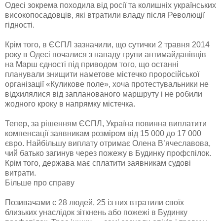
Одесі зокрема походила від росії та колишніх українських
високопосадовців, які втратили владу після Революції
гідності.
Крім того, в ЄСПЛ зазначили, що сутички 2 травня 2014
року в Одесі почалися з нападу групи антимайданівців
на Марш єдності під приводом того, що останні
планували знищити наметове містечко проросійської
організації «Куликове поле», хоча протестувальники не
відхилялися від запланованого маршруту і не робили
жодного кроку в напрямку містечка.
Тепер, за рішенням ЄСПЛ, Україна повинна виплатити
компенсації заявникам розміром від 15 000 до 17 000
євро. Найбільшу виплату отримає Олена В’ячеславова,
чий батько загинув через пожежу в Будинку профспілок.
Крім того, держава має сплатити заявникам судові
витрати.
Більше про справу
Позивачами є 28 людей, 25 із них втратили своїх
близьких унаслідок зіткнень або пожежі в Будинку