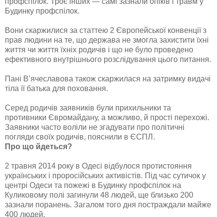
профспілок. Троє інших — самі зазнали опіків і травм у
Будинку профспілок.
Вони скаржилися за статтею 2 Європейської конвенції з
прав людини на те, що держава не змогла захистити їхні
життя чи життя їхніх родичів і що не було проведено
ефективного внутрішнього розслідування цього питання.
Пані В’ячеславова також скаржилася на затримку видачі
тіла її батька для поховання.
Серед родичів заявників були прихильники та
противники Євромайдану, а можливо, й прості перехожі.
Заявники часто воліли не згадувати про політичні
погляди своїх родичів, пояснили в ЄСПЛ.
Про що йдеться?
2 травня 2014 року в Одесі відбулося протистояння
українських і проросійських активістів. Під час сутичок у
центрі Одеси та пожежі в Будинку профспілок на
Куликовому полі загинули 48 людей, ще близько 200
зазнали поранень. Загалом того дня постраждали майже
400 людей.