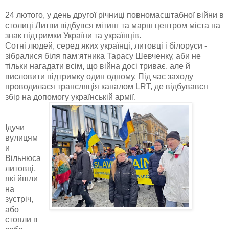
24 лютого, у день другої річниці повномасштабної війни в
столиці Литви відбувся мітинг та марш центром міста на
знак підтримки України та українців.
Сотні людей, серед яких українці, литовці і білоруси -
зібралися біля пам‘ятника Тарасу Шевченку, аби не
тільки нагадати всім, що війна досі триває, але й
висловити підтримку один одному. Під час заходу
проводилася трансляція каналом LRT, де відбувався
збір на допомогу українській армії.
Ідучи
вулицям
и
Вільнюса
литовці,
які йшли
на
зустріч,
або
стояли в