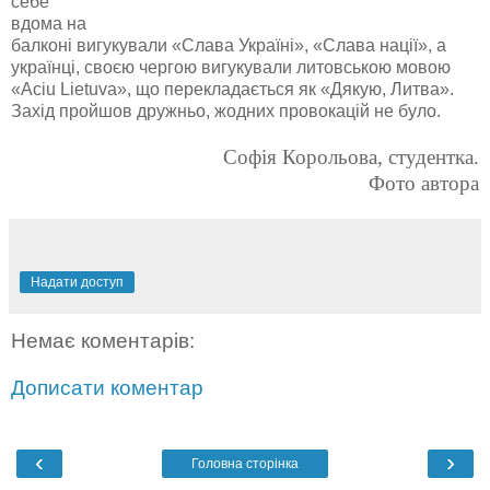
себе
вдома на
балконі вигукували «Слава Україні», «Слава нації», а
українці, своєю чергою вигукували литовською мовою
«Аciu Lietuva», що перекладається як «Дякую, Литва».
Захід пройшов дружньо, жодних провокацій не було.
Софія Корольова, студентка.
Фото автора
Надати доступ
Немає коментарів:
Дописати коментар
‹
›
Головна сторінка