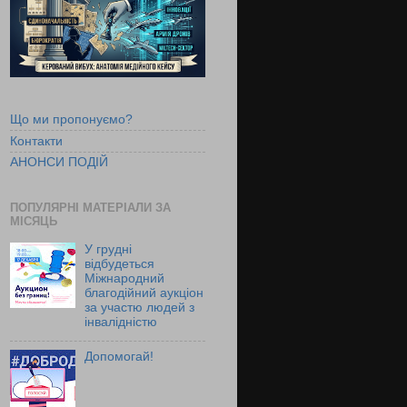
Що ми пропонуємо?
Контакти
АНОНСИ ПОДІЙ
ПОПУЛЯРНІ МАТЕРІАЛИ ЗА
МІСЯЦЬ
У грудні
відбудеться
Міжнародний
благодійний аукціон
за участю людей з
інвалідністю
Допомогай!