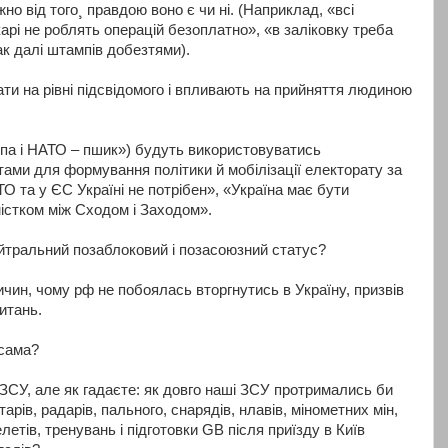
но від того¸ правдою воно є чи ні. (Наприклад, «всі
арі не роблять операцій безоплатно», «в заліковку треба
так далі штампів добезтями).
и на рівні підсвідомого і впливають на прийняття людиною
ропа і НАТО – пшик») будуть використовуватись
тами для формування політики й мобілізації електорату за
ТО та у ЄС Україні не потрібен», «Україна має бути
містком між Сходом і Заходом».
ейтральний позаблоковий і позасоюзний статус?
ричин, чому рф не побоялась вторгнутись в Україну, призвів
итань.
-сама?
СУ, але як гадаєте: як довго наші ЗСУ протримались би
тарів, радарів, пального, снарядів, нлавів, мінометних мін,
етів, тренувань і підготовки GB після приїзду в Київ