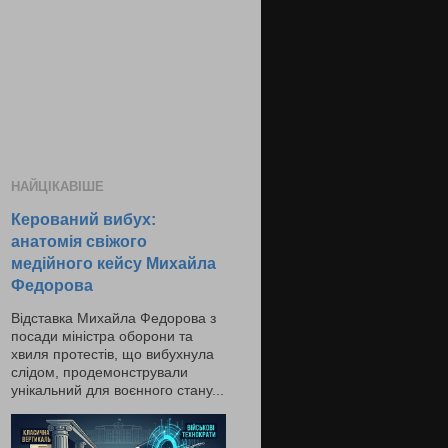
НАЙЦІКАВІШЕ
Керований вибух:
анатомія свіжого
медійного кейсу Михайла
Федорова
Відставка Михайла Федорова з
посади міністра оборони та
хвиля протестів, що вибухнула
слідом, продемонстрували
унікальний для воєнного стану...