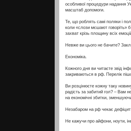
особливої процедури надання Ук
масштаб допомоги.
Те, що роблять самі поляки і пол
коли «слози мєшают говоріть» бі
захват крізь площину всіх емоцій
Невже ви цього не бачите? Закл
Економіка.
Кожного дня ви читаєте звід інфо
закриваються в рф. Перелік пішов
Ви розцінюєте кожну таку новину
радість за забитий гол? – Вам н
на економічні збитки, зменшуючи
Незабаром на рф чекає дефіцит т
Не кажучи про айфони, ноути, ін