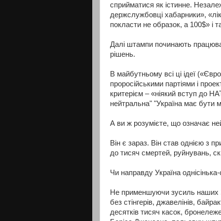
сприйматися як істинне. Незалеж
держслужбовці хабарники», «лік
покласти не образок, а 100$» і 
Далі штампи починають працюват
рішень.
В майбутньому всі ці ідеї («Єв
проросійськими партіями і проек
критерієм – «ніякий вступ до НА
нейтральна" "Україна має бути 
А ви ж розумієте, що означає н
Він є зараз. Він став однією з п
до тисяч смертей, руйнувань, ск
Чи направду Україна однісінька
Не применшуючи зусиль наших З
без стінгерів, джавелінів, байрак
десятків тисяч касок, бронележел