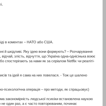
і,
віді в коментах – НАТО або США.
ечні й шкідливі. Яку ідею вони формують? – Розчарування
 відчай, злість, відчуття, що Україна одна-однісінька воює
бо спостерігають за нами як за серіалом Netflix чи реаліті-
писів та ідей я сама на них повелася. - Тож це шалено
но-психологічна операція – про методи, як спрацьовує)
дома закономірність людської психіки встановлена наукою
 не один раз, а є часто повторюваним, починає