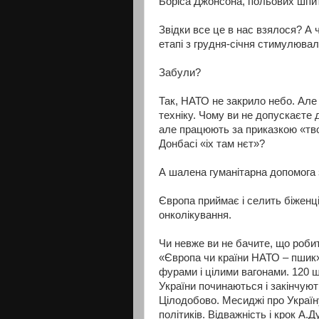
Боріса Джонсона, польових шпи
Звідки все це в нас взялося? А 
етапі з грудня-січня стимулюва
Забули?
Так, НАТО не закрило небо. Але
техніку. Чому ви не допускаєте
але працюють за приказкою «тво
Донбасі «іх там нєт»?
А шалена гуманітарна допомога з
Європа приймає і селить біженці
онколікування.
Чи невже ви не бачите, що роби
«Європа чи країни НАТО – пшик»
фурами і цілими вагонами. 120 
України починаються і закінчую
Цілодобово. Месиджі про Україну
політиків. Відважність і крок А.