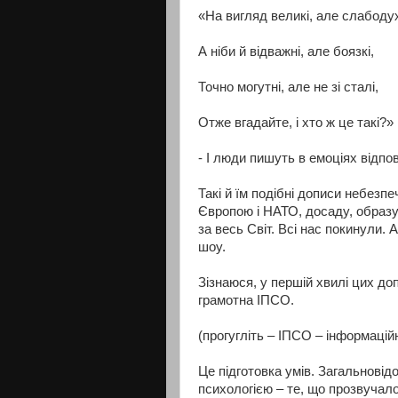
«На вигляд великі, але слабодух
А ніби й відважні, але боязкі,
Точно могутні, але не зі сталі,
Отже вгадайте, і хто ж це такі?»
- І люди пишуть в емоціях відпо
Такі й їм подібні дописи небезп
Європою і НАТО, досаду, образу,
за весь Світ. Всі нас покинули. А
шоу.
Зізнаюся, у першій хвилі цих до
грамотна ІПСО.
(прогугліть – ІПСО – інформацій
Це підготовка умів. Загальнові
психологією – те, що прозвучало