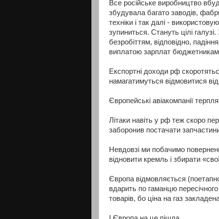
Все російське виробництво вбуд
збудувала багато заводів, фабрик
техніки і так далі - використов
зупиниться. Стануть цілі галузі
безробіттям, відповідно, падінн
виплатою зарплат бюджетникам. 
Експортні доходи рф скоротятьс
намагатимуться відмовитися від 
Європейські авіакомпанії терпля
Літаки навіть у рф теж скоро пер
заборонив постачати запчастини
Невдовзі ми побачимо повернення
відновити кремль і збирати «свої
Європа відмовляється (поетапно)
вдарить по гаманцю пересічного 
товарів, бо ціна на газ закладен
І Європа на це пішла.