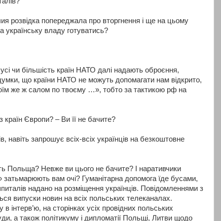
талів?
чия розвідка попереджала про вторгнення і ще на цьому
ла українську владу готуватись?
 усі чи більшість країн НАТО далі надають оброєння,
 думки, що країни НАТО не можуть допомагати нам відкрито,
їм же ж салом по твоєму …», тобто за тактикою рф на
 країн Європи? – Ви її не бачите?
в, навіть запрошує всіх-всіх українців на безкоштовне
ть Польща? Невже ви цього не бачите? І наративчики
 затьмарюють вам очі? Гуманітарна допомога їде бусами,
шпиталів надано на розміщення українців. Повідомленнями з
ться випуски новин на всіх польських телеканалах.
 в інтерв’ю, на сторінках усіх провідних польських
Дуди, а також політикуму і дипломатії Польщі, Литви щодо