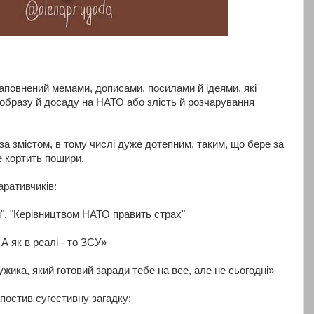
аповнений мемами, дописами, посилами й ідеями, які
 образу й досаду на НАТО або злість й розчарування
за змістом, в тому числі дуже дотепним, таким, що бере за
е кортить пошири.
аративчиків:
", "Керівництвом НАТО править страх"
 А як в реалі - то ЗСУ»
жика, який готовий заради тебе на все, але не сьогодні»
постив сугестивну загадку: