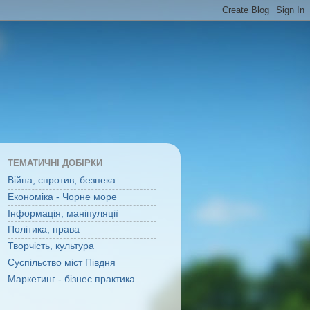
ТЕМАТИЧНІ ДОБІРКИ
Війна, спротив, безпека
Економіка - Чорне море
Інформація, маніпуляції
Політика, права
Творчість, культура
Суспільство міст Півдня
Маркетинг - бізнес практика