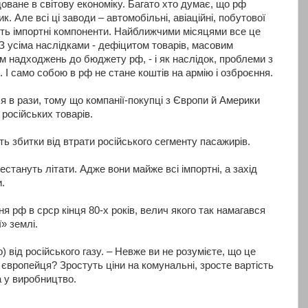
оване в світову економіку. Багато хто думає, що рф
. Але всі ці заводи – автомобільні, авіаційні, побутової
ують імпортні компоненти. Найближчими місяцями все це
. З усіма наслідками - дефіцитом товарів, масовим
ям надходжень до бюджету рф, - і як наслідок, проблеми з
І само собою в рф не стане коштів на армію і озброєння.
я в рази, тому що компанії-покупці з Європи й Америки
російських товарів.
ть збитки від втрати російського сегменту пасажирів.
естануть літати. Адже вони майже всі імпортні, а захід
.
 рф в срср кінця 80-х років, велич якого так намагався
» землі.
 від російського газу. – Невже ви не розумієте, що це
європейця? Зростуть ціни на комунальні, зросте вартість
а у виробництво.