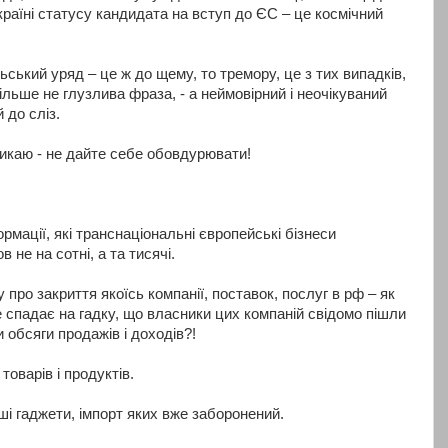
раїні статусу кандидата на вступ до ЄС – це космічний
ьський уряд – це ж до щему, то тремору, це з тих випадків,
льше не глузлива фраза, - а неймовірний і неочікуваний
 до сліз.
икаю - не дайте себе обовдурювати!
рмації, які транснаціональні європейські бізнеси
 не на сотні, а та тисячі.
 про закриття якоїсь компанії, поставок, послуг в рф – як
е спадає на гадку, що власники цих компаній свідомо пішли
 обсяги продажів і доходів?!
оварів і продуктів.
ші гаджети, імпорт яких вже заборонений.