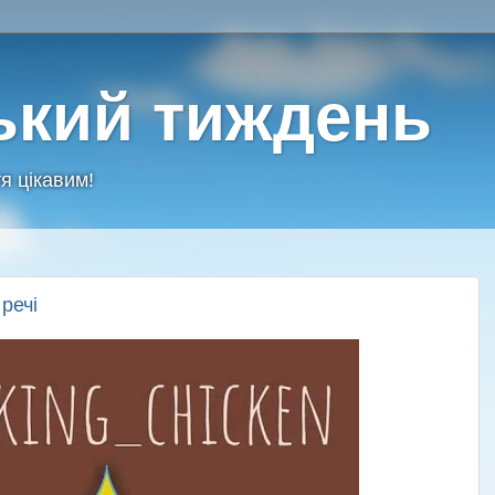
ький тиждень
я цікавим!
 речі