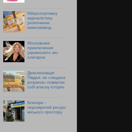
Кіберспортивну
журналістику
розпочинає
миколаївець
Московские
приключения
украинского экс-
олигарха
Деколонізація
Півдня: як «людина
розумна» повертає
собі власну історію
Блогери -
нерозкритий ресурс
міського простору