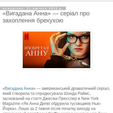
понеділок, 21 лютого 2022 р.
«Вигадана Анна» — серіал про
захоплення брехухою
«
Вигадана Анна
» — американський драматичний серіал,
який створила та спродюсувала Шонда Раймс,
заснований на статті Джесіки Пресслер в New York
Magazine «Як Анна Делві обдурила тусовщиків Нью-
Йорка». Лише за 2 тижня після початку виходу на