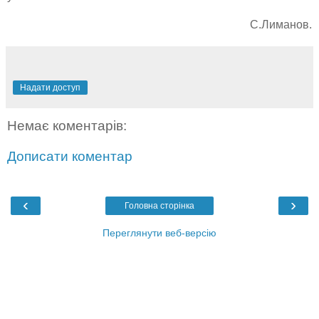
С.Лиманов.
Надати доступ
Немає коментарів:
Дописати коментар
‹
›
Головна сторінка
Переглянути веб-версію