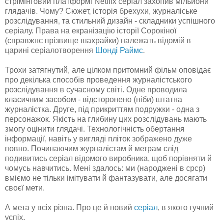
стрімінговий платформі Netflix серіал захопив мільйони
глядачів. Чому? Сюжет, історія брехухи, журналіське
розслідування, та стильний дизайн - складники успішного
серіалу. Права на екранізацію історії Сорокіної
(справжнє прізвище шахрайки) належать відомій в
царині серіалотворення
Шонді Раймс
.
Трохи затягнутий, але цілком притомний фільм оповідає
про декілька способів проведення журналістського
розслідування в сучасному світі. Одне проводила
класичним засобом - відсторонено (ніби) штатна
журналістка. Друге, під прикриттям подружки - одна з
персонажок. Якість на глибину цих розслідувань мають
змогу оцінити глядачі. Технологічність обертання
інформації, навіть у вигляді пліток зображено дуже
повно. Починаючим журналістам й метрам слід
подивитись серіал відомого виробника, щоб порівняти й
чомусь навчитись. Мені здалось: ми (народжені в срср)
вміємо не тільки імітувати й фантазувати, але досягати
своєї мети.
А мета у всіх різна. Про це й новий
серіал
, в якого гучний
успіх.