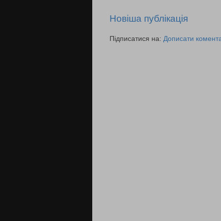
Новіша публікація
Підписатися на:
Дописати комента