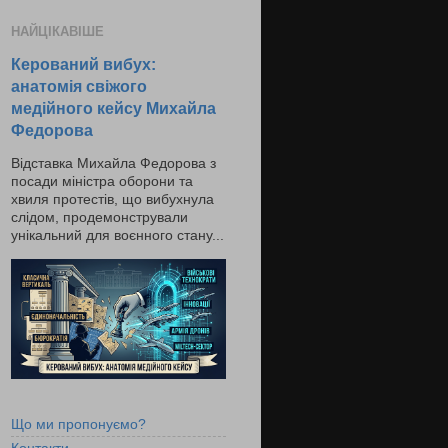
НАЙЦІКАВІШЕ
Керований вибух:
анатомія свіжого
медійного кейсу Михайла
Федорова
Відставка Михайла Федорова з
посади міністра оборони та
хвиля протестів, що вибухнула
слідом, продемонстрували
унікальний для воєнного стану...
Що ми пропонуємо?