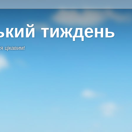
ький тиждень
я цікавим!