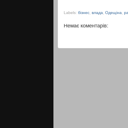
Labels:
бізнес
,
влада
,
Одещіна
,
р
Немає коментарів: