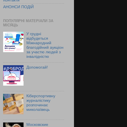
Контакти
АНОНСИ ПОДІЙ
ПОПУЛЯРНІ МАТЕРІАЛИ ЗА
МІСЯЦЬ
У грудні
відбудеться
Міжнародний
благодійний аукціон
за участю людей з
інвалідністю
Допомогай!
Кіберспортивну
журналістику
розпочинає
миколаївець
Московские