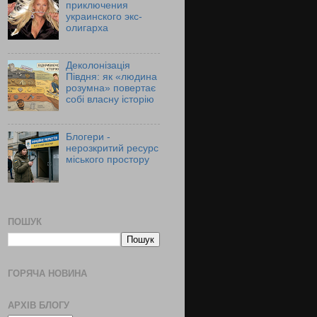
приключения
украинского экс-
олигарха
Деколонізація
Півдня: як «людина
розумна» повертає
собі власну історію
Блогери -
нерозкритий ресурс
міського простору
ПОШУК
ГОРЯЧА НОВИНА
АРХІВ БЛОГУ