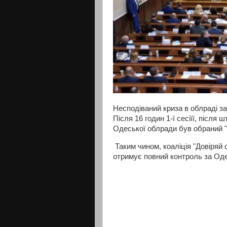
Несподіваний криза в облраді з
Після 16 годин 1-ї сесіїї, після
Одеської облради був обраний "с
Таким чином, коаліція "Довіряй 
отримує повний контроль за Од