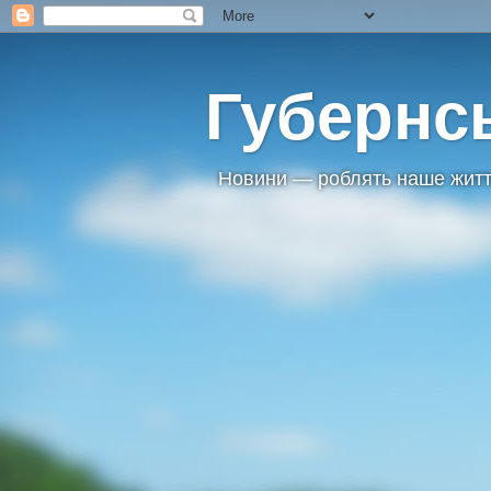
Губернс
Новини — роблять наше житт