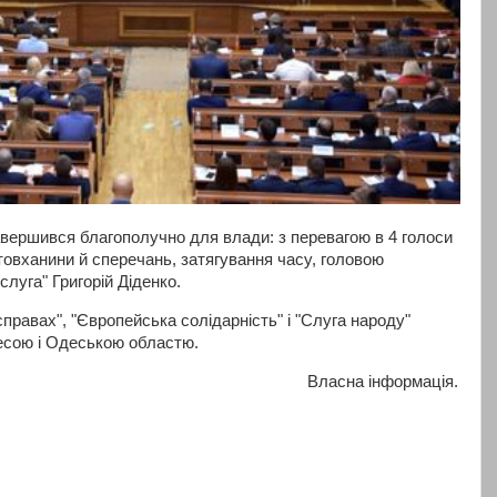
авершився благополучно для влади: з перевагою в 4 голоси
 штовханини й сперечань, затягування часу, головою
луга" Григорій Діденко.
справах", "Європейська солідарність" і "Слуга народу"
есою і Одеською областю.
Власна інформація.