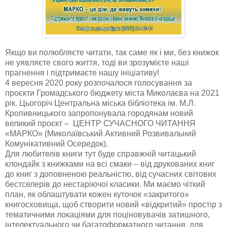
Якщо ви полюбляєте читати, так саме як і ми, без книжок
не уявляєте свого життя, тоді ви зрозумієте наші
прагнення і підтримаєте нашу ініціативу!
4 вересня 2020 року розпочалося голосування за
проєкти Громадського бюджету міста Миколаєва на 2021
рік. Цьогоріч Центральна міська бібліотека ім. М.Л.
Кропивницького запропонувала городянам новий
великий проєкт – ЦЕНТР СУЧАСНОГО ЧИТАННЯ
«МАРКО» (Миколаївський Активний Розвивальний
Комунікативний Осередок).
Для любителів книги тут буде справжній читацький
клондайк з книжками на всі смаки – від друкованих книг
до книг з доповненою реальністю, від сучасних світових
бестселерів до нестаріючої класики. Ми маємо чіткий
план, як облаштувати кожен куточок «закритого»
книгосховища, щоб створити новий «відкритий» простір з
тематичними локаціями для поціновувачів затишного,
інтелектуального чи багатоформатного читання, для