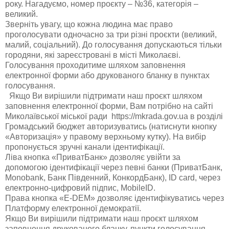
року. Нагадуємо, номер проєкту – №36, категорія –
великий.
Зверніть увагу, що кожна людина має право
проголосувати одночасно за три різні проєкти (великий,
малий, соціальний). До голосування допускаються тільки
городяни, які зареєстровані в місті Миколаєві.
Голосування проходитиме шляхом заповнення
електронної форми або друкованого бланку в пунктах
голосування.
Якщо Ви вирішили підтримати наш проєкт шляхом
заповнення електронної форми, Вам потрібно на сайті
Миколаївської міської ради https://mkrada.gov.ua в розділі
Громадський бюджет авторизуватись (натиснути кнопку
«Авторизація» у правому верхньому кутку). На вибір
пропонується зручні канали ідентифікації.
Ліва кнопка «ПриватБанк» дозволяє увійти за
допомогою ідентифікації через певні банки (ПриватБанк,
Monobank, Банк Південний, КонкордБанк), ID card, через
електронно-цифровий підпис, MobileID.
Права кнопка «E-DEM» дозволяє ідентифікуватись через
Платформу електронної демократії.
Якщо Ви вирішили підтримати наш проєкт шляхом
заповнення друкованого бланку, пункти голосування