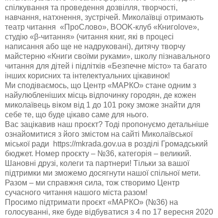
спілкування та проведення дозвілля, творчості,
навчання, натхнення, зустрічей. Миколаївці отримають
театр читання «ПроСлово», BOOK-клуб «Книгоlove»,
студію «β-читання» (читання книг, які в процесі
написання або ще не надруковані), дитячу творчу
майстерню «Книги своїми руками», школу пізнавального
читання для дітей і підлітків «Безпечне місто» та багато
інших корисних та інтелектуальних цікавинок!
Ми сподіваємось, що Центр «МАРКО» стане одним з
найулюбленіших місць відпочинку городян, де кожен
миколаївець віком від 1 до 101 року зможе знайти для
себе те, що буде цікаво саме для нього.
Вас зацікавив наш проєкт? Тоді пропонуємо детальніше
ознайомитися з його змістом на сайті Миколаївської
міської ради https://mkrada.gov.ua в розділі Громадський
бюджет. Номер проєкту – №36, категорія – великий.
Шановні друзі, колеги та партнери! Тільки за вашої
підтримки ми зможемо досягнути нашої спільної мети.
Разом – ми справжня сила, тож створимо Центр
сучасного читання нашого міста разом!
Просимо підтримати проєкт «МАРКО» (№36) на
голосуванні, яке буде відбуватися з 4 по 17 вересня 2020