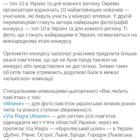
— топ-10 в Україні та для кожного регіону. Окремо
організатори відзначать 10 найактивніших новачків —
учасників, які беруть участь у конкурсі вперше. У другій
переможцями стануть автори найкращих фотографій
конкурсу — топ-10 в Україні та для кожного регіону. Ті
фото, що стануть найкращими в Україні, позмагаються на
міжнародному етапі конкурсу.
Оргкомітет конкурсу заохочує учасників приділити більше
уваги пам’яткам, що ще не були представлені на
конкурсі або представлені не достатньо. Знімки таких
об’єктів також отримають додаткові бали в межах
«кількісної» номінації.
Спеціальними номінаціями цьогорічного «Вікі любить
пам’ятки» є такі:
«Млини»
— для фото пам’яток українських млинів різних
типів та різного ступеня збереженості.
«Via Regia Ukraine»
— для світлин усіх пам’яток
одинадцяти міст п’яти областей України, через які
пролягає Via Regia — «Королівський шлях» — в Україні
(Дубно, Рівне, Острог, Львів, Броди, Городок (Львівська