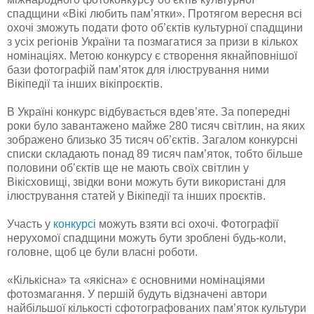
спадщини «Вікі любить пам’ятки». Протягом вересня всі
охочі зможуть подати фото об’єктів культурної спадщини
з усіх регіонів України та позмагатися за призи в кількох
номінаціях. Метою конкурсу є створення якнайповнішої
бази фотографій пам’яток для ілюстрування ними
Вікіпедії та інших вікіпроєктів.
В Україні конкурс відбувається вдев’яте. За попередні
роки було завантажено майже 280 тисяч світлин, на яких
зображено близько 35 тисяч об’єктів. Загалом конкурсні
списки складають понад 89 тисяч пам’яток, тобто більше
половини об’єктів ще не мають своїх світлин у
Вікісховищі, звідки вони можуть бути використані для
ілюстрування статей у Вікіпедії та інших проєктів.
Участь у
конкурсі
можуть взяти всі охочі. Фотографії
нерухомої спадщини можуть бути зроблені будь-коли,
головне, щоб це були власні роботи.
«Кількісна» та «якісна» є основними номінаціями
фотозмагання. У першій будуть відзначені автори
найбільшої кількості сфотографованих пам’яток культури