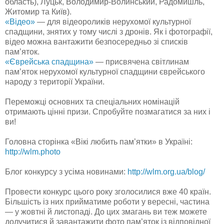
область), Луцьк, Володимир-Волинський, Радомишль,
Житомир та Київ).
«Відео»
— для відеороликів нерухомої культурної
спадщини, знятих у тому числі з дронів. Як і фотографії,
відео можна вантажити безпосередньо зі списків
пам’яток.
«Єврейська спадщина»
— присвячена світлинам
пам’яток нерухомої культурної спадщини єврейського
народу з території України.
Переможці основних та спеціальних номінацій
отримають цінні призи. Спробуйте позмагатися за них і
ви!
Головна сторінка «Вікі любить пам’ятки» в Україні:
http://wlm.photo
Блог конкурсу з усіма новинами:
http://wlm.org.ua/blog/
Провести конкурс цього року зголосилися вже 40 країн.
Більшість із них прийматиме роботи у вересні, частина
— у жовтні й листопаді. До цих змагань ви теж можете
долучитися й завантажити фото пам’яток із відповідної