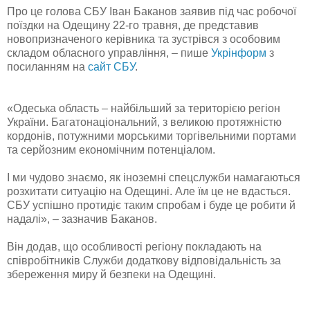
Про це голова СБУ Іван Баканов заявив під час робочої
поїздки на Одещину 22-го травня, де представив
новопризначеного керівника та зустрівся з особовим
складом обласного управління, – пише
Укрінформ
з
посиланням на
сайт СБУ
.
«Одеська область – найбільший за територією регіон
України. Багатонаціональний, з великою протяжністю
кордонів, потужними морськими торгівельними портами
та серйозним економічним потенціалом.
І ми чудово знаємо, як іноземні спецслужби намагаються
розхитати ситуацію на Одещині. Але їм це не вдасться.
СБУ успішно протидіє таким спробам і буде це робити й
надалі», – зазначив Баканов.
Він додав, що особливості регіону покладають на
співробітників Служби додаткову відповідальність за
збереження миру й безпеки на Одещині.