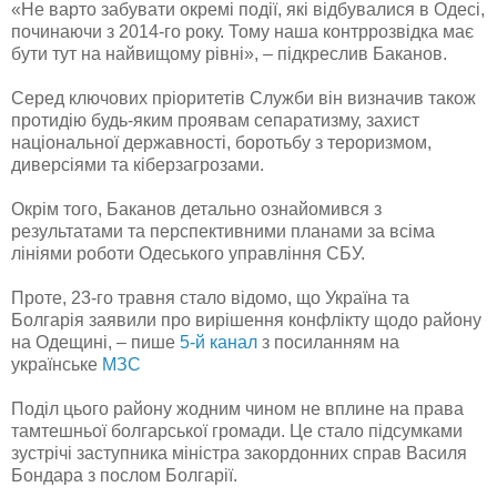
«Не варто забувати окремі події, які відбувалися в Одесі,
починаючи з 2014-го року. Тому наша контррозвідка має
бути тут на найвищому рівні», – підкреслив Баканов.
Серед ключових пріоритетів Служби він визначив також
протидію будь-яким проявам сепаратизму, захист
національної державності, боротьбу з тероризмом,
диверсіями та кіберзагрозами.
Окрім того, Баканов детально ознайомився з
результатами та перспективними планами за всіма
лініями роботи Одеського управління СБУ.
Проте, 23-го травня стало відомо, що Україна та
Болгарія заявили про вирішення конфлікту щодо району
на Одещині, – пише
5-й канал
з посиланням на
українське
МЗС
Поділ цього району жодним чином не вплине на права
тамтешньої болгарської громади. Це стало підсумками
зустрічі заступника міністра закордонних справ Василя
Бондара з послом Болгарії.