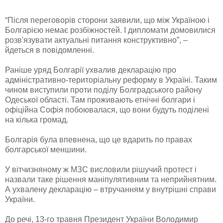
“Після переговорів сторони заявили, що між Україною і
Болгарією немає розбіжностей. І дипломати домовилися
розв'язувати актуальні питання конструктивно”, –
йдеться в повідомленні.
Раніше уряд Болгарії ухвалив декларацію про
адміністративно-територіальну реформу в Україні. Таким
чином виступили проти поділу Болградського району
Одеської області. Там проживають етнічні болгари і
офіційна Софія побоювалася, що вони будуть поділені
на кілька громад.
Болгарія була впевнена, що це вдарить по правах
болгарської меншини.
У вітчизняному ж МЗС висловили рішучий протест і
назвали таке рішення маніпулятивним та неприйнятним.
А ухвалену декларацію – втручанням у внутрішні справи
України.
До речі, 13-го травня Президент України Володимир