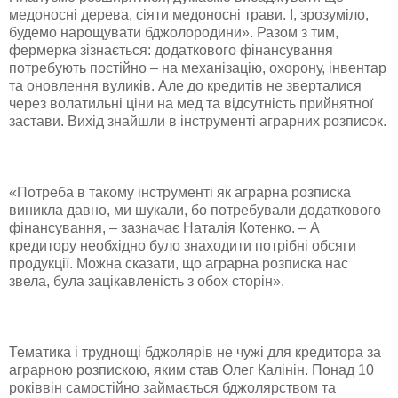
медоносні дерева, сіяти медоносні трави. І, зрозуміло,
будемо нарощувати бджолородини». Разом з тим,
фермерка зізнається: додаткового фінансування
потребують постійно – на механізацію, охорону, інвентар
та оновлення вуликів. Але до кредитів не зверталися
через волатильні ціни на мед та відсутність прийнятної
застави. Вихід знайшли в інструменті аграрних розписок.
«Потреба в такому інструменті як аграрна розписка
виникла давно, ми шукали, бо потребували додаткового
фінансування, – зазначає Наталія Котенко. – А
кредитору необхідно було знаходити потрібні обсяги
продукції. Можна сказати, що аграрна розписка нас
звела, була зацікавленість з обох сторін».
Тематика і труднощі бджолярів не чужі для кредитора за
аграрною розпискою, яким став Олег Калінін. Понад 10
роківвін самостійно займається бджолярством та