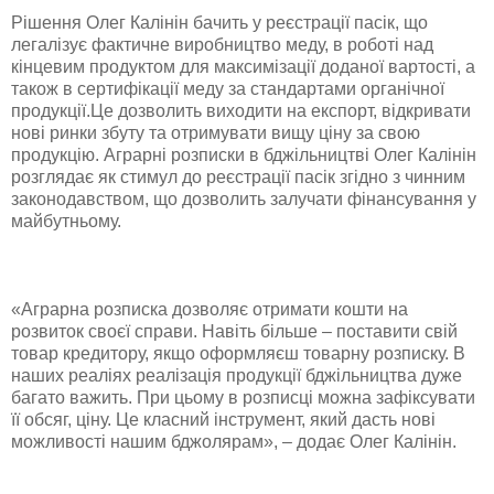
Рішення Олег Калінін бачить у реєстрації пасік, що
легалізує фактичне виробництво меду, в роботі над
кінцевим продуктом для максимізації доданої вартості, а
також в сертифікації меду за стандартами органічної
продукції.Це дозволить виходити на експорт, відкривати
нові ринки збуту та отримувати вищу ціну за свою
продукцію. Аграрні розписки в бджільництві Олег Калінін
розглядає як стимул до реєстрації пасік згідно з чинним
законодавством, що дозволить залучати фінансування у
майбутньому.
«Аграрна розписка дозволяє отримати кошти на
розвиток своєї справи. Навіть більше – поставити свій
товар кредитору, якщо оформляєш товарну розписку. В
наших реаліях реалізація продукції бджільництва дуже
багато важить. При цьому в розписці можна зафіксувати
її обсяг, ціну. Це класний інструмент, який дасть нові
можливості нашим бджолярам», – додає Олег Калінін.