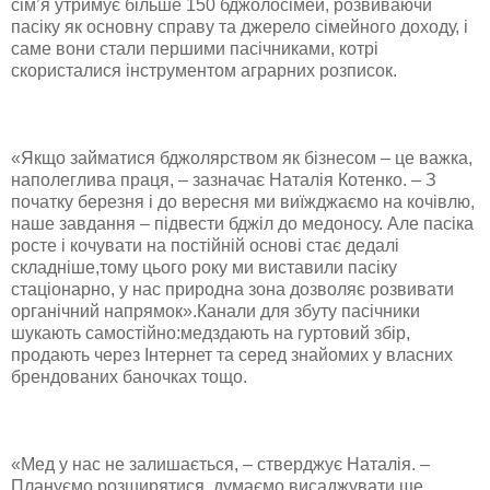
сім’я утримує більше 150 бджолосімей, розвиваючи
пасіку як основну справу та джерело сімейного доходу, і
саме вони стали першими пасічниками, котрі
скористалися інструментом аграрних розписок.
«Якщо займатися бджолярством як бізнесом – це важка,
наполеглива праця, – зазначає Наталія Котенко. – З
початку березня і до вересня ми виїжджаємо на кочівлю,
наше завдання – підвести бджіл до медоносу. Але пасіка
росте і кочувати на постійній основі стає дедалі
складніше,тому цього року ми виставили пасіку
стаціонарно, у нас природна зона дозволяє розвивати
органічний напрямок».Канали для збуту пасічники
шукають самостійно:медздають на гуртовий збір,
продають через Інтернет та серед знайомих у власних
брендованих баночках тощо.
«Мед у нас не залишається, – стверджує Наталія. –
Плануємо розширятися, думаємо висаджувати ще