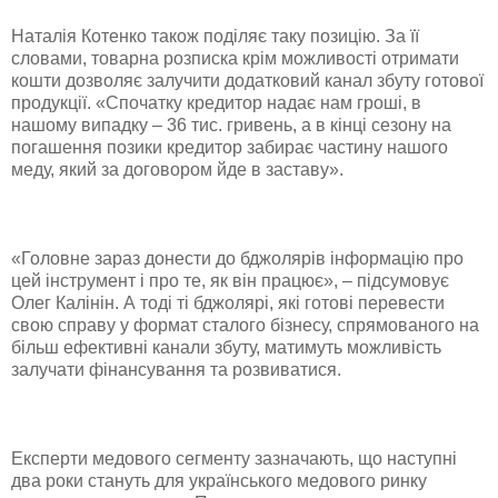
Наталія Котенко також поділяє таку позицію. За її
словами, товарна розписка крім можливості отримати
кошти дозволяє залучити додатковий канал збуту готової
продукції. «Спочатку кредитор надає нам гроші, в
нашому випадку – 36 тис. гривень, а в кінці сезону на
погашення позики кредитор забирає частину нашого
меду, який за договором йде в заставу».
«Головне зараз донести до бджолярів інформацію про
цей інструмент і про те, як він працює», – підсумовує
Олег Калінін. А тоді ті бджолярі, які готові перевести
свою справу у формат сталого бізнесу, спрямованого на
більш ефективні канали збуту, матимуть можливість
залучати фінансування та розвиватися.
Експерти медового сегменту зазначають, що наступні
два роки стануть для українського медового ринку