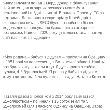
ринку залучити понад 1 млрд. доларів фінансування.
Цей потенціал аграрних розписок може бути
реалізований і в бджільництві. В рамках Проекту IFC за
підтримки Державного секретаріату Швейцарії з
економічних питань SECOбуло розроблено бізнес-
модель для фінансування бджолярів за аграрною
розпискою. Навесні 2020 рокуця модельстала в нагоді
сім’ї пасічників з Одещини.
«Моя родина – бабуся з дідусем – приїхали на Одещину
в 1951 році як переселенці з Волинської області. Навіть
розібрали хату і склали її тут. Дідусь привіз з собою
вулики, 4-5 бджолосімей. Я росла у бабусі з дідусем,
тому з дитинства біля вуликів», – згадує Наталія Котенко.
Наталія разом з чоловіком з 2014 року займається
бджолярством – починали з 15 соток землі та 5
бджолосімей біля власного будинку на Одещині. Зараз