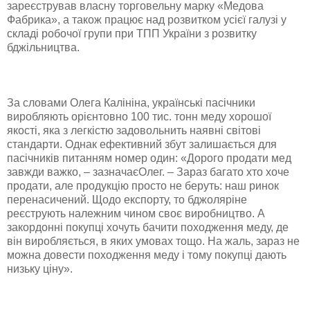
зареєстрував власну торговельну марку «Медова
Фабрика», а також працює над розвитком усієї галузі у
складі робочої групи при ТПП України з розвитку
бджільництва.
За словами Олега Калініна, українські пасічники
виробляють орієнтовно 100 тис. тонн меду хорошої
якості, яка з легкістю задовольнить наявні світові
стандарти. Однак ефективний збут залишається для
пасічників питанням номер один: «Дорого продати мед
завжди важко, – зазначаєОлег. – Зараз багато хто хоче
продати, але продукцію просто не беруть: наш ринок
перенасичений. Щодо експорту, то бджоляріне
реєструють належним чином своє виробництво. А
закордонні покупці хочуть бачити походження меду, де
він виробляється, в яких умовах тощо. На жаль, зараз не
можна довести походження меду і тому покупці дають
низьку ціну».