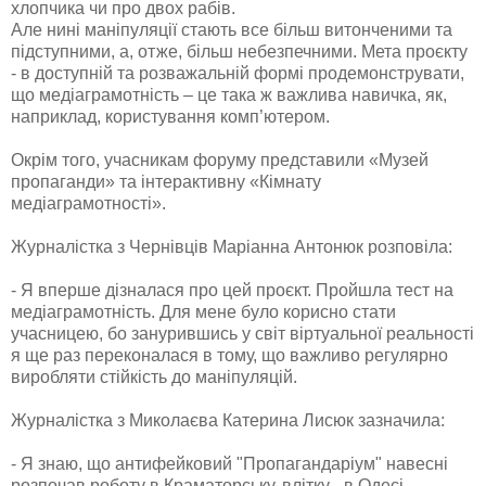
хлопчика чи про двох рабів.
Але нині маніпуляції стають все більш витонченими та
підступними, а, отже, більш небезпечними. Мета проєкту
- в доступній та розважальній формі продемонструвати,
що медіаграмотність – це така ж важлива навичка, як,
наприклад, користування комп’ютером.
Окрім того, учасникам форуму представили «Музей
пропаганди» та інтерактивну «Кімнату
медіаграмотності».
Журналістка з Чернівців Маріанна Антонюк розповіла:
- Я вперше дізналася про цей проєкт. Пройшла тест на
медіаграмотність. Для мене було корисно стати
учасницею, бо занурившись у світ віртуальної реальності
я ще раз переконалася в тому, що важливо регулярно
виробляти стійкість до маніпуляцій.
Журналістка з Миколаєва Катерина Лисюк зазначила:
- Я знаю, що антифейковий "Пропагандаріум" навесні
розпочав роботу в Краматорську, влітку - в Одесі.