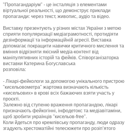
"Пропагандаріум" - це інсталяція з елементами
віртуальної реальності, що демонструє приклади
пропаганди: через текст, живопис, аудіо та відео.
Виставку презентують у різних містах України з метою
сприяти популяризації медіаграмотності, протидіяти
дезінформації та інформаційній агресії. Виставка
допомагає покращити навички критичного мислення та
вміння відрізняти якісний медіа-контент від
маніпулятивних історій та фейків. Співорганізаторка
виставки Катерина Богуславська
розповіла:
- Лікарі-фейкологи за допомогою унікального пристрою
"кисельовометра" жартома визначають кількість
«кисельових» в крові всіх бажаючих взяти участь у
проєкті.
Залежно від ступеню враження пропагандою, лікарі
призначають фейкогінні, інфодетокс та медіавітаміни,
щоб зробити українців "кисельов-free".
Коли йдеться про кремлівську пропаганду, люди одразу
згадують хрестоматійні телесюжети про розіп’ятого