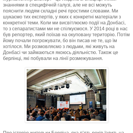
знаннями в специфічній галузі, але не всі можуть
пояснити людям складні речі простими словами. Ми
шукаємо тих експертів, у яких є конкретні матеріали з
конкретної теми. Коли ми висвітлюємо події на Донбасі,
то з сепаратистами ми не спілкуємося. У 2014 році в нас
був репортер, який поїхав на окуповану територію. Потім
йому почали погрожувати, бо він писав не те, що їм
хотілося. Ми розмовляємо з людьми, які живуть на
Донбасі чи займаються якоюсь діяльністю. Також це
берлінці, які побували на лінії розмежування.
Про історію жительки Берліна, яка п’ять років їздить на