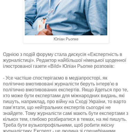
Юліан Рьопке
Однією з подій форуму стала дискусія «Експертність в
журналістиці». Редактор найбільшої німецької щоденної
ілюстрованої газети «Bild» Юліан Рьопке розповів:
- Усе частіше спостерігаємо в медіапросторі, як
політично вмотивовані журналісти беруть інтерв'ю в
політично вмотивованих експертів. Якщо йдеться про те,
хто може бути експертами для міжнародних видань, які
пишуть, наприклад, про війну на Сході України, то варто
пам’ятати, що нейтральних експертів сьогодні не
знайдете. Тому журналісти самі мають бути експертами з
кількох тем, глибоко розбиратися в темах, на які пишуть.
Треба бути вузькопрофільними, щоб робити якісну
журналістику. Експерт - це людина зі специфічними