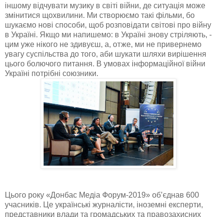
іншому відчувати музику в світі війни, де ситуація може
змінитися щохвилини. Ми створюємо такі фільми, бо
шукаємо нові способи, щоб розповідати світові про війну
в Україні. Якщо ми напишемо: в Україні знову стріляють, -
цим уже нікого не здивуєш, а, отже, ми не привернемо
увагу суспільства до того, аби шукати шляхи вирішення
цього болючого питання. В умовах інформаційної війни
Україні потрібні союзники.
Цього року «Донбас Медіа Форум-2019» об’єднав 600
учасників. Це українські журналісти, іноземні експерти,
представники влади та громадських та правозахисних