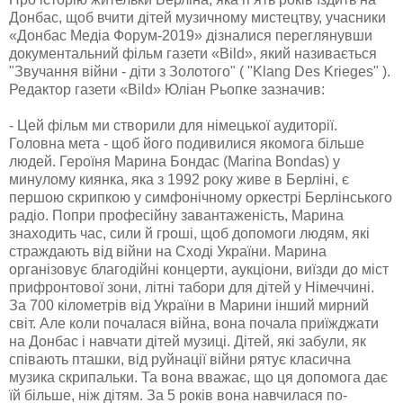
Донбас, щоб вчити дітей музичному мистецтву, учасники
«Донбас Медіа Форум-2019» дізналися переглянувши
документальний фільм газети «Bild», який називається
"Звучання війни - діти з Золотого" ( "Klang Des Krieges" ).
Редактор газети «Bild» Юліан Рьопке зазначив:
- Цей фільм ми створили для німецької аудиторії.
Головна мета - щоб його подивилися якомога більше
людей. Героїня Марина Бондас (Маrina Bondas) у
минулому киянка, яка з 1992 року живе в Берліні, є
першою скрипкою у симфонічному оркестрі Берлінського
радіо. Попри професійну завантаженість, Марина
знаходить час, сили й гроші, щоб допомоги людям, які
страждають від війни на Сході України. Марина
організовує благодійні концерти, аукціони, виїзди до міст
прифронтової зони, літні табори для дітей у Німеччині.
За 700 кілометрів від України в Марини інший мирний
світ. Але коли почалася війна, вона почала приїжджати
на Донбас і навчати дітей музиці. Дітей, які забули, як
співають пташки, від руйнації війни рятує класична
музика скрипальки. Та вона вважає, що ця допомога дає
їй більше, ніж дітям. За 5 років вона навчилася по-