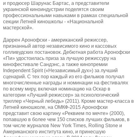
и продюсер Шарунас Бартас, а представители
украинской киноиндустрии поделятся своим
профессиональными навыками в рамках специальной
секции Летней киношколы - «Национальной
мастерской».
Даррен Аронофски - американский режиссер,
признанный автор независимого кино и кассовых
голливудских постановок. Дебютная работа Аронофски
«Пи» удостоилась приза за лучшую режиссуру на
кинофестивале Сандэнс, а также кинопремии
Independent Spirit («Независимый дух») за лучший
сценарий. С тех пор каждый из его фильмов получал
многочисленные награды и номинации на фестивалях
по всему миру, включая номинацию на Оскар в
категории «Лучший режиссер» за психологический
триллер «Черный лебедь» (2011). Кроме мастер-класса в
Летней киношколе, на ОМКФ-2015 Аронофски
представит свою картину «Реквием по мечте» (2000),
попавшую в более чем 150 списков лучших фильмов, в
том числе журналов New York Times, Rolling Stone и
Американского института кино, и принесшую