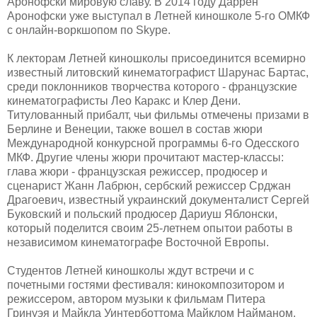
Аронофски мировую славу. В 2014 году Даррен
Аронофски уже выступал в Летней киношколе 5-го ОМКФ
с онлайн-воркшопом по Skype.
К лекторам Летней киношколы присоединится всемирно
известный литовский кинематографист Шарунас Бартас,
среди поклонников творчества которого - французские
кинематографисты Лео Каракс и Клер Дени.
Титулованный прибалт, чьи фильмы отмечены призами в
Берлине и Венеции, также вошел в состав жюри
Международной конкурсной программы 6-го Одесского
МКФ. Другие члены жюри прочитают мастер-классы:
глава жюри - французская режиссер, продюсер и
сценарист Жанн Лабрюн, сербский режиссер Срджан
Драгоевич, известный украинский документалист Сергей
Буковский и польский продюсер Дариуш Яблонски,
который поделится своим 25-летнем опытои работы в
независимом кинематографе Восточной Европы.
Студентов Летней киношколы ждут встречи и с
почетными гостями фестиваля: кинокомпозитором и
режиссером, автором музыки к фильмам Питера
Гринуэя и Майкла Уинтерботтома Майклом Найманом,