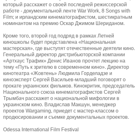
который расскажет о своей последней режиссерской
работе - документальной ленте War Work, 8 Songs with
Film; и ирландским кинематографистом, шестикратным
номинантом на премию Оскар Джимом Шериданом.
Кроме того, второй год подряд в рамках Летней
киношколы будет представлена «Национальная
мастерская», где выступят отечественные деятели кино.
Генеральный директор дистрибьюторской компании
«Артхаус Трафик» Денис Иванов прочтет лекцию на
тему «Путь к зрителю в современном кино». Директор
кинотеатра «Жовтень» Людмила Горделадзе и
киноэксперт Сергей Васильев-младший поговорят о
прокате украинских фильмов. Кинокритик, председатель
Национального союза кинематографистов Сергей
Трымбач расскажет о национальной мифологии в
украинском кино. Владислав Макшун, менеджер
проектов Wargaming, приедет с мастер-классом о
продюсировании и съемке документальных проектов.
Odessa International Film Festival