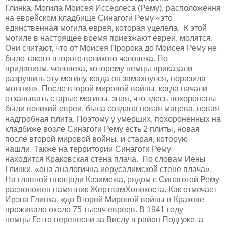
Глинка,
Могила
Моисея Иссерлеса (Рему), расположення
на еврейском кладбище Синагоги Рему
«
это
единственная могила еврея, которая уцелела. К этой
могиле в настоящее время приезжают евреи, моля
тся.
Они считают, что от
М
оисея
П
ророка до
М
оисея
Рему
не
было такого второго великого человека. По
приданиям,
человека
, которому немцы приказали
разрушить эту могилу, когда он замахнулся
,
поразила
молния
».
После второй мировой войны, когда начали
откапывать старые могилы, зная, что здесь пох
оронены
были великий евреи, был
а
создан
а
новая маце
в
а, новая
надг
робная плита. Поэтому у умерших, похороненных на
кладбиже возле Синагоги Рему
есть 2 плиты, новая
после второй мировой войны, и старая, которую
нашли.
Также на территории Синагоги Рему
находится
Краковская стена плача.
По словам Иены
Глинки, «о
на аналогична иерусалимской стене плача
»
.
На главной площади Казимежа, рядом с Синагогой Рему
расположен
памятник Жертв
ам
Х
олокоста.
Как отмечает
Ирэ
на Глинка, «д
о
В
торой
М
ировой войны в
К
ракове
проживало около 75 тысяч евреев. В 1941 году
немцы
Гетто
перенесли за Вислу в район
Подгуже
, а