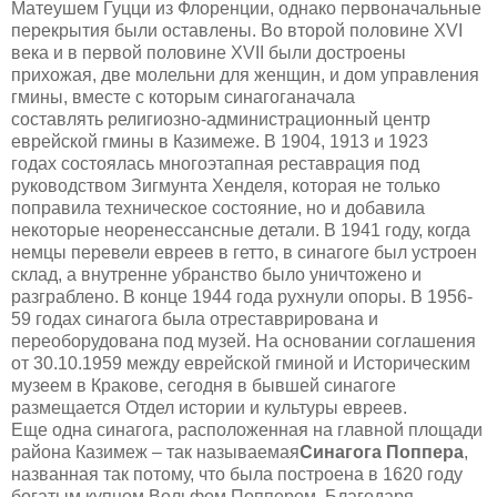
Матеушем Гуцци
из Флоренции
, однако
первоначальные
перекрытия были оставлены
.
Во второй половине XVI
века и в первой половине XVII были достроены
прихожая, две молельни для женщин, и дом управления
гмины, вместе с которым синагога
начала
составлять
религиозно-администрационный центр
еврейской гмины в Казимеже.
В 1904, 1913 и 1923
годах
состоялась
многоэтапная реставрация под
ру
ководством Зигмунта Хенделя,
которая не только
поправила техническое состояние, но и добавила
некоторые неоренессансные детали.
В 1941 году, когда
немцы перевели евреев в гетто, в синагоге был устроен
склад
, а
внутренне убранство было уничтожено и
разграблено. В конце 1944 года рухнули опоры.
В 1956-
59 годах синагога была отреставрирована и
переоборудована под музей. На основании соглашения
от 30.10.1959 между еврейской гминой и Историческим
музеем в Кракове,
сегодня
в бывшей синагоге
размещается Отдел истории и культуры евреев.
Еще одна синагога, расположенная на главной площади
района Казимеж – так называемая
Синагога Поппера
,
названная так потому, что
была построена в 1620 году
богатым купцом Вольфом Поппером. Благодаря