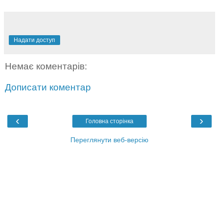
Надати доступ
Немає коментарів:
Дописати коментар
‹
›
Головна сторінка
Переглянути веб-версію