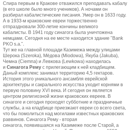
Спира
первым в Кракове отважился преподавать кабалу
(в его школе было много учеников). А ночами он
разбирал кабалистические писания. Умер он в 1633 году.
А в 1933-м краковские евреи торжественно
отпраздновали 300-летие кончины великого
кабалисты.
В 1941 году синагога была уничтожена
немцами. Сегодня на ее месте находится здание
"Bank
PKO s.a."
.
Тут же на главной площади Казимежа
между улицами
Шерока (Szeroka), Мёдова (Miodowa), Якуба (Jakuba),
Чемна (Ciemna) и Левкова (Lewkowa)
находилась
и
Синагога
Рему
с прилегающим к ней кладбищем.
Даный комплекс занимал территорию 4,5 гектаров.
История этого уникального ансамбля еврейской
архитектуры и сакрального искусства уходит корнями в
первую половину XVI века. И сегодня он является
центром религиозной жизни краковских евреев. В
синагоге
и сегодня
проходят субботние и праздничные
службы, а на кладбище приезжают евреи со всего света,
что бы помолиться над могилами известных краковских
раввинов.
Синагога Рему -
вторая
синагога
,
появившаяся на Казимеже после Старой, а