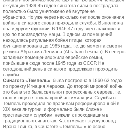
оккупации 1939-45 годов синагога сильно пострадала;
полностью было уничтожено её внутренне
убранство.
Но уже через несколько лет после окончания
войны в синагоге снова приходили службы. Выполняла
она и другие функции. В 1946-47 году здесь находился
цех по производству мацы. В одном из помещений
находилась ритуальная бойня птицы, которая
функционировала до 1985 года, т.е. до момента смерти
резчика Абрахама Лесмана (Abraham Lesman). В северо-
западных помещениях жили еврейские семьи,
прибывшие сюда после 1945 года из СССР.
На
сегодняшний день в синагоге продолжают проходить
службы.
Синагога «Темпель»
была построена в 1860-62 годах
по проекту Игнация Херцока
.
До второй мировой войны
это была это была святыня прогрессивных евреев, т.е.
склоняющихся к культурной ассимиляции. Службы в
Темпель проходили по правилам реформированной в
XIX веке литургии, и формально были ближе к
христианским службам, нежели к проходившим в
традиционных синагогах.
Как отмечает экускурсовод
Ирэ
на Глинка, в Синагоге «Темпель» «
не особо