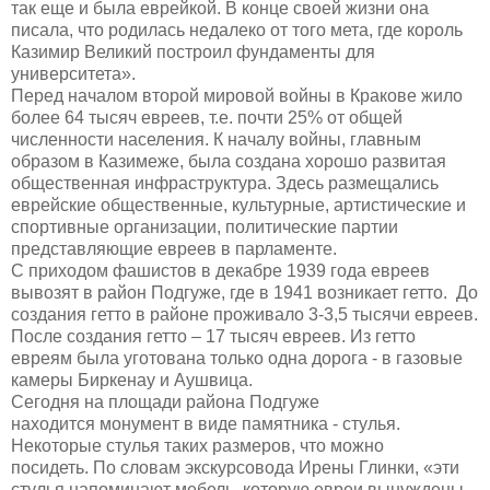
так еще и была еврейкой. В конце своей жизни она
писала, что родилась недалеко от того мета, где король
Казимир Великий построил фундаменты для
университета
»
.
Перед началом второй мировой войны в Кракове жило
более 64 тысяч евреев, т.е. почти 25% от общей
численности населения. К началу войны, главным
образом в Казимеже, была создана хорошо развитая
общественная
и
нфраструктура. Здесь размещались
еврейские общественные, культурные, артистические и
спортивные организации, политические партии
представляющие евреев в парламенте.
С приходом фашистов в декабре 1939 года евреев
вывозят в район Подг
уже, где в 1941 возникает гетто
. До
создания гетто в районе проживало 3-3,5 тысячи евреев.
После создания гетто – 17 тысяч евреев.
Из гетто
евреям
была уготована только одна дорога - в газовые
камеры
Биркенау и Аушвица
.
Сегодня на
площади
района Подгуже
находится
монумент в виде памятника
- стулья
.
Некоторые стулья таких размеров, что можно
посидеть.
По словам экскурсовода Ирены Глинки, «э
ти
стулья напоминают мебель,
котор
ую
евреи вынуждены