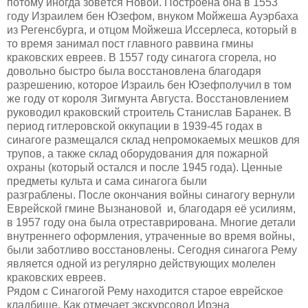
потому иногда зовётся Новой. Построена она в 1553
году Израилем бен Юзефом, внуком Мойжеша Ауэрбаха
из Регенсбурга, и отцом Мойжеша Иссерлеса, который в
то время занимал пост главного раввина гмины
краковских евреев
.
В 1557 году синагога сгорела, но
довольно быстро была восстановлена благодаря
разрешению, которое Израиль
бен Юзеф
получил в том
же году от короля Зигмунта Августа. Восстановлением
руководил краковский строитель Станислав Баранек. В
период гитлеровской оккупации в 1939-45 годах в
синагоге размещался склад непромокаемых мешков для
трупов, а также склад оборудования для пожарной
охраны (который остался и после 1945 года). Ценные
предметы культа и сама синагога были
разграблены.
После окончания войны синагогу вернули
Еврейской гмине Вызнановой и, благодаря её усилиям,
в 1957 году она была отреставрирована. Многие детали
внутреннего оформления, утраченные во время войны,
были заботливо восстановлены.
Сегодня синагога Рему
является одной из регулярно действ
ующих молелен
краковских евреев
.
Рядом с Синагогой Рему находится старое еврейское
кладбище.
Как отмечает экскурсовод Ир
э
на