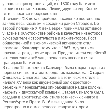
управляющих организаций, и в 1800 году Казимеж
входит в состав Кракова. Ликвидируется еврейское
гетто, сносятся городские стены.
В течение XIX века еврейск
ое население постепенно
зан
яло
весь Казимеж и
соседний район Страдом
. Во
второй половине XIX века евреи принимали активное
участие в обустройстве района в качестве инвесторов,
руководителей строительства и архитекторов. Рост
общественной и экономической активности стал
возможен благодаря тому, что в 1867 году за ними
признали гражданские права. Представители еврейской
интеллигенции всё чаще решалась поселиться за
границами Казимежа.
В начале 15 столети
я
в Казимире
была открыта одна и
з
первых синагог в этом городе, так называемая
Старая
Синагога
.
Синагога построена в готическом стиле
в
начале XV века
как двухнефный зал с крестово-
рёберным перекрытием опирающимся на две колоны,
накрытый двухскат
ной крышей
. Старая Синагога была
создана
в архитектурном стиле готических синагог в
Регенсбурге и Праге.
В 16 веке здание было
перестроено в стиле ренессанса
архитектором