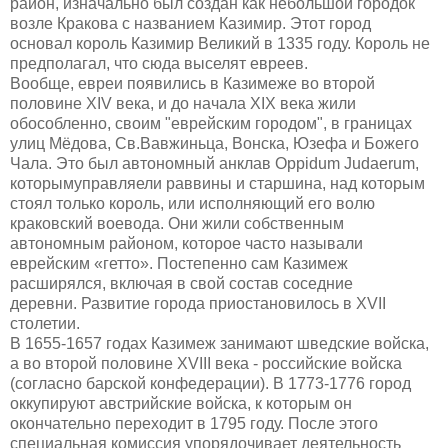
район, изначально был создан как небольшой городок
возле Кракова с названием Казимир. Этот город
основал
король Казимир Великий в 1335 году
. К
ороль не
предполагал, что сюда выселят евреев.
Вообще, евреи появились в Казимеже во второй
половине XIV века, и до начала XIX века жили
обособленно, своим "еврейским городом", в границах
улиц Мёдова,
С
в.Вавжиньца, Вонска, Юзефа и Божего
Чала. Это был автономный анклав Oppidum Judaerum,
которым
управляе
ли
раввин
ы
и старшин
а
, над которым
стоял только король, или исполняющий его волю
краковский воевода.
Они ж
или собственным
автономным районом,
которое часто называли
еврейским «
гетто
»
.
Постепенно сам Казимеж
расширялся, включая в свой состав соседние
деревни.
Развитие города приостановилось в XVII
столетии.
В 1655-1657 годах Казимеж занимают шведские войска,
а во второй половине XVIII века - российские войска
(согласно барской конфедерации).
В
1773-1776 город
оккупируют австрийские войска, к которым он
окончательно переходит в 1795 году.
После этого
специальная комиссия упорядочивает деятельность