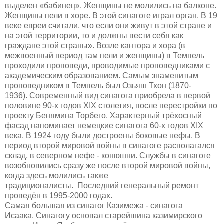
выделен
«
бабинец
». Ж
енщины не молились на балконе
.
Ж
енщины пели в хоре. В
э
той синагоге играл орган.
В
19
веке евреи считали, что если они живут в этой стране и
на этой территории, то и должны вести себя как
граждане этой страны
»
.
Возле кантора и хора (в
межвоенный период там пели и женщины) в Темпель
проходили проповеди, проводимые проповедниками с
академическим образованием. Самым знаменитым
проповедником в Темпель был Озьяш Тхон (1870-
1936).
Современный вид синагога приобрела в первой
половине 90-х годов XIX столетия, после перестройки по
проекту Бенямина Торбего.
Х
арактерный трёхосный
фасад напоминает немецкие синагога 60-х годов XIX
века. В 1924 году были достроены боковые нефы.
В
период второй мировой войны в синагоге располагался
склад, в северном нефе - конюшни.
Службы в синагоге
возобновились сразу же после второй мировой войны,
когда здесь молились также
традиционалисты.
Последний генеральный ремонт
проведён в 1995-2000 годах.
Самая большая из синагог Казимежа - синагога
Исаака.
Синагогу основал старейшина казимирского