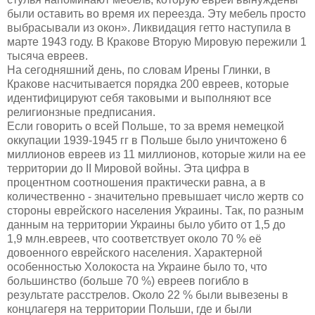
были оставить во время их переезда. Эту мебель просто
выбрасывали из окон
»
. Ликвидация
гетто
наступила в
марте 1943 году.
В
К
ракове
В
торую
М
ировую пережили 1
тысяча евреев.
На сегодняшний день, по словам Ирены Глинки, в
Кракове насчитывается порядка 200 евреев, которые
идентифицируют себя таковыми и в
ыполняют все
религионзные предп
исания.
Если говорить о всей Польше, то за время немецкой
оккупации 1939-1945 гг в Польше было уничтожено 6
миллионов евреев из 11 миллионов, которые жили на ее
территории до II Мировой войны. Эта цифра
в
процентном соотношения практически равна, а в
количественно -
значительно превышает
число
жертв со
стороны еврейского населения Украины.
Так, п
о разным
данным на территории Украины было убито от 1,5 до
1,9 млн
.
евреев, что соответствует около 70 % её
довоенного еврейского населения. Характерной
особенность
ю
Холокоста на Украине было то, что
большинство (больше 70 %) евреев погибло в
результате расстрелов. Около 22 % были вывезены в
концлагеря на территории Польши, где и были