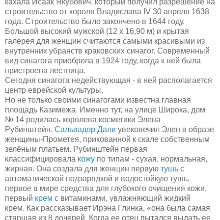
кахала Исаак Якубович, который получил разрешение на
строительство от короля Владислава IV 30 апреля 1638
года. Строительство было закончено в 1644 году.
Большой высокий мужской (12 х 16,90 м) и крытая
галерея для женщин считаются самыми красивыми из
внутренних убранств краковских синагог.
Современный
вид синагога приобрела в 1924 году, когда к ней была
пристроена лестница.
Сегодня с
инагога недействующая
-
в ней располагается
центр еврейской культуры.
Но не только своими синагогами известна главная
площадь Казимежа. Именно тут, на улице Широка, д
ом
№ 14
родилась королева
косметики
Э
лена
Руб
и
нштейн.
Сальвадор Дали
увековечил Элен в образе
женщины-Прометея, прикованной к скале собственным
зелёным платьем.
Рубинштейн первая
классифицировала
кожу
по типам
-
сухая, нормальная,
жирная.
Она создала для женщин первую
тушь
с
автоматической подзарядкой и водостойкую тушь,
первое в мире средства для глубокого очищения кожи,
первый
крем
с витаминами, увлажняющий жидкий
крем.
Как рассказывает Ирэ
на Глинка, «о
на была самая
старшая из 8 дочерей. Когда ее отец пытался выдать ее