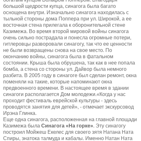
большой щедрости купца,
синагога была багато
оснощена внутри
.
Изначально
синагога находилась с
тыльной стороны дома Поппера при ул. Широкой, а ее
восточная стена прилегала к оборонительной стене
Казимежа. Во время второй мировой войны синагога
очень сильно пострадала и понесла огромные потери,
гитлеровцы разворовали синагогу, так что ее ценности
не были возвращены снова на свое место. По
окончанию войны, синагога была в фатальном
состоянии. Крыша была обрушена, так как в нее попала
бомба, а стена со стороны ул. Дайвор была немного
разбита.
В 2005 году
в синагоге был сделан ремонт,
окна
поменяли на такие, которые напоминают окна
предвоенного времени.
В настоящее время в
здании
синагоги располагается
Д
ом молодежи.
«
Когда у нас
проходит фестиваль еврейской культуры
-
здесь
проводятся занятия для детей
», - отмечает экскурсовод
Ирэ
на Глинка
.
Еще одна синагога, расположенная на главной площади
Казимежа была
Синагога «На горке»
.
Эту синагогу
построил Мойжеш Екелес для своего зятя Натана Ната
Спиры, знатока талмуда и кабалы.
Именно Натан Ната