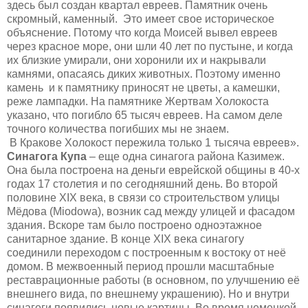
здесь был создан квартал евреев. Памятник очень
скромный, каменный. Это имеет свое историческое
объяснение
. П
отому что когда Моисей вывел евреев
через красное море, они шли 40 лет по пустыне, и когда
их близкие умирали, они хоронили их и накрывали
камнями, опасаясь диких животных. Поэтому именно
камень и к памятнику приносят не цветы, а камешки,
реже лампадки.
На памятнике Жертвам Холокоста
указано
, что погибло 65 тысяч евреев. На самом деле
точного количества погибших мы не знаем.
В
К
ракове
Х
олокост пережил
а только
1 тысяча евреев
»
.
Синагога
К
упа
– еще одна синагога района Казимеж.
О
на была построена на деньги еврейской общины
в 40-х
годах
17 столетия и по сегодняшний день.
Во второй
половине XIX века, в связи со строительством улицы
Мёдова (Miodowa), возник сад между улицей и фасадом
здания. Вскоре там было построено одноэтажное
санитарное здание.
В конце XIX века синагогу
соединили переходом с построенным к востоку от неё
домом. В межвоенный период прошли масштабные
реставрационные работы (в основном, по улучшению её
внешнего вида, по внешнему украшению). Но и внутри
синагоги появились новые картины.
Во время немецкой