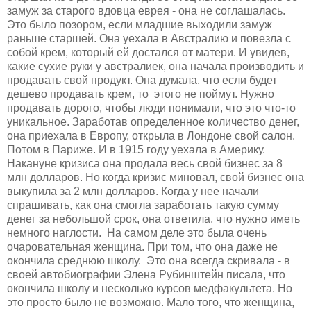
замуж за старого вдовца еврея
- о
на не соглашалась.
Это было позором, если младшие выходили замуж
раньше старшей. Она уехала в
А
встралию
и
повезла с
собо
й
крем, который ей досталс
я
от матери. И увид
е
в,
какие сухие руки у
а
в
с
тралие
к
, она начала производить и
продавать свой продукт. Она думала, что если будет
дешево продавать крем, то этого не поймут. Нужно
продавать дорого, чтобы люди понимали, что это что-то
уникальное. Заработав определенное количество денег,
она приехала в Европу, открыла в Лондоне свой салон.
Потом в Париже. И в 1915 году уехала в
А
мерику.
Накануне кризиса она продала весь свой бизнес за 8
млн долларов. Но когда кризис миновал, свой бизнес она
выкупила за 2 млн долларов. Когда у нее начали
спрашивать, как она смогла заработать такую сумму
денег за небольшой срок, она ответила, что нужно иметь
немного наглости. На самом деле это была очень
очаровательная женщина. При том, что она даже не
окончила среднюю школу. Это она всегда скривала
-
в
своей автобиографии
Элена Рубинштейн
писала, что
окончила школу и несколько курсов медфакультета. Но
это просто было не возможно. Мало того, что женщина,