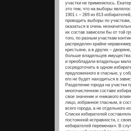
участки не применялось. Екатер
это тем, что на выборы являло
1901 г. – 269 из 813 избирателей, 
проводить выборы по участкам,
оказаться в очень незначительн
их состав зависели бы от той 
того, по разным участкам конт
распределен крайне неравномер
крестьяне, а в других – дворяне
больше владельцев имущества ц
и преобладали владельцы малоц
сосредоточить в одном избират
предложенного в гласные, у соб
его не будет находиться в завис
Разделение города на участки 
многочисленном составе избира
свое значение и «никакого вли
лицо, избранное гласным, в со
всего города, а не отдельного из
Списки избирателей составляли
постоянной исправности, с сво
избирателей переменах». В слу