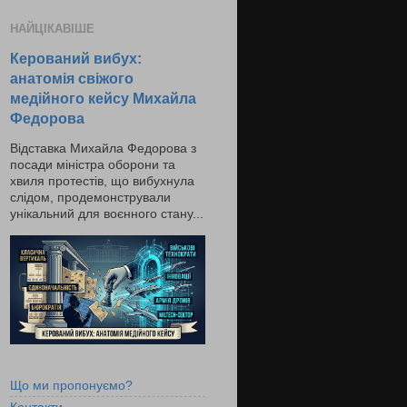
НАЙЦІКАВІШЕ
Керований вибух:
анатомія свіжого
медійного кейсу Михайла
Федорова
Відставка Михайла Федорова з
посади міністра оборони та
хвиля протестів, що вибухнула
слідом, продемонстрували
унікальний для воєнного стану...
Що ми пропонуємо?