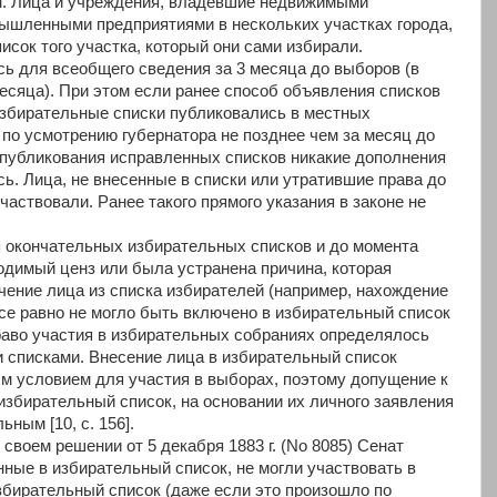
м. Лица и учреждения, владевшие недвижимыми
ышленными предприятиями в нескольких участках города,
сок того участка, который они сами избирали.
ь для всеобщего сведения за 3 месяца до выборов (в
есяца). При этом если ранее способ объявления списков
избирательные списки публиковались в местных
по усмотрению губернатора не позднее чем за месяц до
опубликования исправленных списков никакие дополнения
сь. Лица, не внесенные в списки или утратившие права до
частвовали. Ранее такого прямого указания в законе не
 окончательных избирательных списков и до момента
димый ценз или была устранена причина, которая
ение лица из списка избирателей (например, нахождение
 все равно не могло быть включено в избирательный список
 право участия в избирательных собраниях определялось
 списками. Внесение лица в избирательный список
м условием для участия в выборах, поэтому допущение к
избирательный список, на основании их личного заявления
ным [10, с. 156].
воем решении от 5 декабря 1883 г. (No 8085) Сенат
нные в избирательный список, не могли участвовать в
 избирательный список (даже если это произошло по