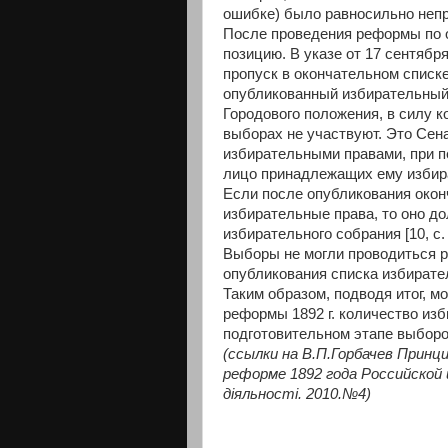
ошибке) было равносильно непри
После проведения реформы по 
позицию. В указе от 17 сентябр
пропуск в окончательном списк
опубликованный избирательный 
Городового положения, в силу к
выборах не участвуют. Это Сен
избирательными правами, при п
лицо принадлежащих ему избират
Если после опубликования око
избирательные права, то оно д
избирательного собрания [10, с.
Выборы не могли проводиться р
опубликования списка избирателе
Таким образом, подводя итог, м
реформы 1892 г. количество изб
подготовительном этапе выборо
(ссылки на В.П.Горбачев Принц
реформе 1892 года Российской
діяльності. 2010.№4)