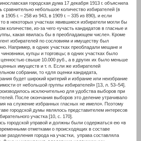
инославская городская дума 17 декабря 1913 г. объяснила
сь сравнительно небольшое количество избирателей (в
в 1905 г. – 258 из 943, в 1909 г. – 335 из 890), и если
 то в некоторых участках явившиеся избиратели могли бы
ом количестве, из-за чего «участь кандидатов в гласные и
группы, какая явилась бы в преобладающем числе». Кроме
ингент избирателей по сословиям и имуществу был
но. Например, в одних участках преобладали мещане и
, чиновники, купцы и торговцы; в одних участках было
енностью свыше 10.000 руб., а в других их было меньше
енных имуществ и т. п. Если же избирателей
ельном собрании, то «для оценки кандидата,
рания будет широкий критерий и избрание или неизбрание
имости от небольшой группы избирателей» [13, л. 53–54].
производилось исключительно для удобства выборов при
телей. После окончания выборов это деление утрачивало
яния на служение избранных гласных не имело». Поэтому
ставе городской думы являлось представителем интересов
бирательного участка [10, с. 170].
сь городской управой и должны были содержаться ею «в
евременными отметками о происходящих в составе
чае разделения города на участки, управа составляла