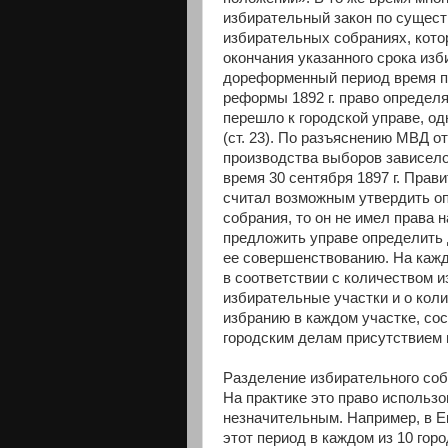
избирательный закон по сущест
избирательных собраниях, котор
окончания указанного срока из
дореформенный период время п
реформы 1892 г. право определ
перешло к городской управе, од
(ст. 23). По разъяснению МВД о
производства выборов зависело
время 30 сентября 1897 г. Прав
считал возможным утвердить о
собрания, то он не имел права 
предложить управе определить
ее совершенствованию. На кажд
в соответствии с количеством 
избирательные участки и о кол
избранию в каждом участке, со
городским делам присутствием 
Разделение избирательного соб
На практике это право использо
незначительным. Например, в Ек
этот период в каждом из 10 гор