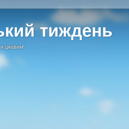
ький тиждень
я цікавим!