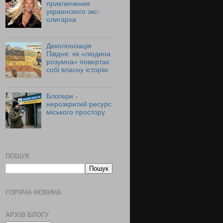
приключения
украинского экс-
олигарха
Деколонізація
Півдня: як «людина
розумна» повертає
собі власну історію
Блогери -
нерозкритий ресурс
міського простору
ПОШУК
ГОРЯЧА НОВИНА
АРХІВ БЛОГУ