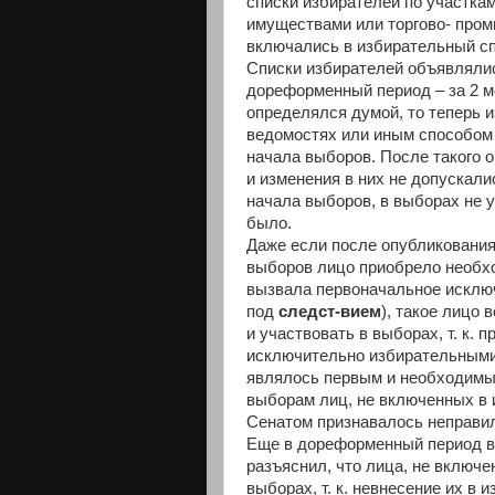
списки избирателей по участка
имуществами или торгово- пром
включались в избирательный спи
Списки избирателей объявлялис
дореформенный период – за 2 м
определялся думой, то теперь 
ведомостях или иным способом 
начала выборов. После такого 
и изменения в них не допускали
начала выборов, в выборах не у
было.
Даже если после опубликования
выборов лицо приобрело необхо
вызвала первоначальное исключ
под
следст-вием
), такое лицо
и участвовать в выборах, т. к.
исключительно избирательными
являлось первым и необходимы
выборам лиц, не включенных в 
Сенатом признавалось неправиль
Еще в дореформенный период в с
разъяснил, что лица, не включе
выборах, т. к. невнесение их в