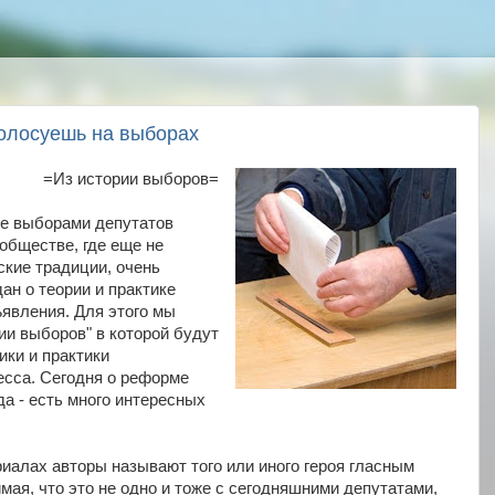
голосуешь на выборах
=Из истории выборов=
не выборами депутатов
обществе, где еще не
кие традиции, очень
ан о теории и практике
явления. Для этого мы
ии выборов" в которой будут
ики и практики
есса. Сегодня о реформе
а - есть много интересных
иалах авторы называют того или иного героя гласным
мая, что это не одно и тоже с сегодняшними депутатами,