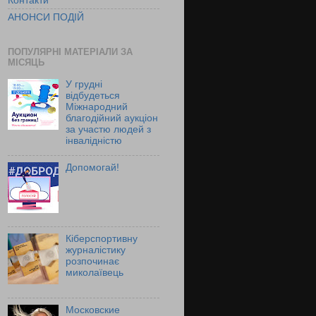
Контакти
АНОНСИ ПОДІЙ
ПОПУЛЯРНІ МАТЕРІАЛИ ЗА
МІСЯЦЬ
У грудні
відбудеться
Міжнародний
благодійний аукціон
за участю людей з
інвалідністю
Допомогай!
Кіберспортивну
журналістику
розпочинає
миколаївець
Московские