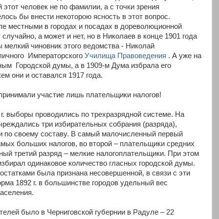
й этот человек не по фамилии, а с точки зрения
лось бы внести некоторою ясность в этот вопрос.
ле местными в городах и посадах в дореволюционной
лучайно, а может и нет, но в Николаев в конце 1901 года
 мелкий чиновник этого ведомства - Николай
личного Императорского
Училища Правоведения
. А уже на
ным Городской думы, а в 1909-м Дума избрала его
ем они и оставался 1917 года.
 принимали участие лишь плательщики налогов!
г. выборы проводились по трехразрядной системе. На
чреждались три избирательных собрания (разряда),
и по своему составу. В самый малочисленный первый
мых больших налогов, во второй – плательщики средних
нный третий разряд – мелкие налогоплательщики. При этом
збирал одинаковое количество гласных городской думы.
остатками была признана несовершенной, в связи с эти
рма 1892 г. в большинстве городов удельный вес
аселения.
елей было в Черниговской губернии в Радуле – 22