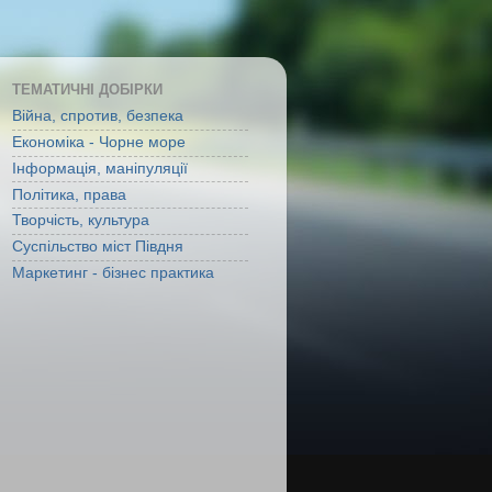
ТЕМАТИЧНІ ДОБІРКИ
Війна, спротив, безпека
Економіка - Чорне море
Інформація, маніпуляції
Політика, права
Творчість, культура
Суспільство міст Півдня
Маркетинг - бізнес практика