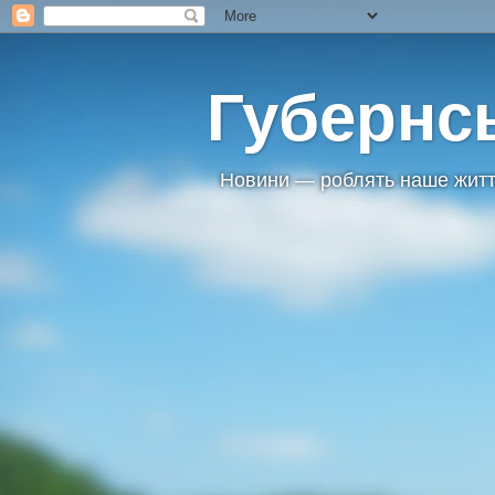
Губернс
Новини — роблять наше житт