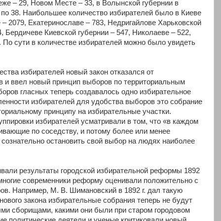
еже – 29, Новом Месте – 33, в Волынской губернии в
 по 38. Наибольшее количество избирателей было в Киеве
е – 2079, Екатеринославе – 783, Недригайлове Харьковской
4, Бердичеве Киевской губернии – 547, Николаеве – 522,
3. По сути в количестве избирателей можно было увидеть
ества избирателей новый закон отказался от
в и ввел новый принцип выборов по территориальным
боров гласных теперь создавалось одно избирательное
ленности избирателей для удобства выборов это собрание
ториальному принципу на избирательные участки.
уппировки избирателей усматривали в том, что «в каждом
ивающие по соседству, и потому более или менее
е сознательно остановить свой выбор на людях наиболее
ивали результаты городской избирательной реформы 1892
 многие современники реформу оценивали положительно с
ов. Например, М. В. Шимановский в 1892 г. дал такую
 нового закона избирательные собрания теперь не будут
ми сборищами, какими они были при старом городовом
гие политические деятели и ученые критиковали новый