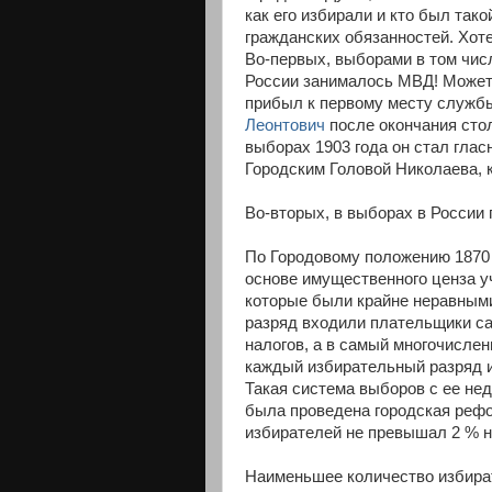
как его избирали и кто был тако
гражданских обязанностей. Хоте
Во-первых, выборами в том чис
России занималось МВД! Может с
прибыл к первому месту службы
Леонтович
после окончания сто
выборах 1903 года он стал глас
Городским Головой Николаева, к
Во-вторых, в выборах в России
По Городовому положению 1870 
основе имущественного ценза у
которые были крайне неравным
разряд входили плательщики са
налогов, а в самый многочисле
каждый избирательный разряд и
Такая система выборов с ее нед
была проведена городская рефо
избирателей не превышал 2 % н
Наименьшее количество избират