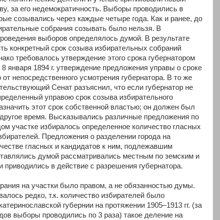
ву, за его недемократичность. Выборы проводились в
ые созывались через каждые четыре года. Как и ранее, до
бирательные собрания созывать было нельзя. В
роведения выборов определялось думой. В результате
ять конкретный срок созыва избирательных собраний
нако требовалось утверждение этого срока губернатором
т 8 января 1894 г. утверждение предложения управы о сроке
 от непосредственного усмотрения губернатора. В то же
ительствующий Сенат разъяснил, что если губернатор не
пределенный управою срок созыва избирательного
назначить этот срок собственной властью; он должен был
 другое время. Высказывались различные предложения по
ом участке избиралось определенное количество гласных
избирателей. Предложения о разделении города на
ичестве гласных и кандидатов к ним, подлежавшим
ставлялись думой рассматривались местным по земским и
и приводились в действие с разрешения губернатора.
рания на участки было правом, а не обязанностью думы.
валось редко, т.к. количество избирателей было
атеринославской губернии на протяжении 1905–1913 гг. (за
одов выборы проводились по 3 раза) такое деление на