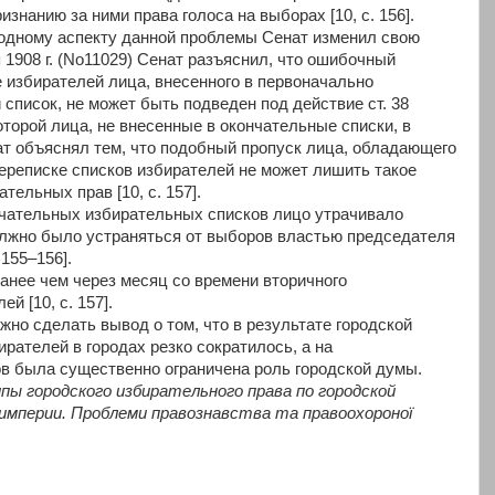
знанию за ними права голоса на выборах [10, с. 156].
одному аспекту данной проблемы Сенат изменил свою
я 1908 г. (No11029) Сенат разъяснил, что ошибочный
е избирателей лица, внесенного в первоначально
список, не может быть подведен под действие ст. 38
оторой лица, не внесенные в окончательные списки, в
ат объяснял тем, что подобный пропуск лица, обладающего
ереписке списков избирателей не может лишить такое
ельных прав [10, с. 157].
нчательных избирательных списков лицо утрачивало
олжно было устраняться от выборов властью председателя
 155–156].
анее чем через месяц со времени вторичного
й [10, с. 157].
ожно сделать вывод о том, что в результате городской
ирателей в городах резко сократилось, а на
в была существенно ограничена роль городской думы.
ипы городского избирательного права по городской
 империи. Проблеми правознавства та правоохороної