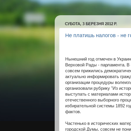
СУБОТА, 3 БЕРЕЗНЯ 2012 Р.
Не платишь налогов - не 
Нынешний год отмечен в Украи
Верховой Рады - парламента. В 
совсем прижились демократичес
актуально информировать гражд
организации процедуры волеизъ
организовали рубрику "Из истор
выступать с материалами истор
отечественного выборного проц
избирательной системы 1892 год
фактов.
Частенько в исторических матер
городской Думы, совсем не пони