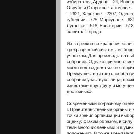
избирателя, Ардоне – 24, Ворон
Овруче и Староконстантинове –
– 2621, Харькове – 2307, Одесс
губернии – 725, Мариуполе – 68
Луганске – 518, Евпатории – 51
"капитал" города.
Из-за резкого сокращения колич
трехразрядной системы выборо
участкам. Для производства вы
собрание. Однако при многочис
могло подразделяться по терри
Преимущество этого способа гр
собрании участвуют лица, прож
известные друг другу и могущи
достойных».
Современники по-разному оцен
г. Правительственные органы и
точки зрения организации выбор
оценку: «Таким образом, в силу
теми многочисленными и шумны
положении». В то же время мно