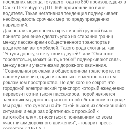
последних месяца текущего года из 850 произошедших в
Санкт-Петербурге ДТП, 669 произошли по вине
водителя. Такая негативная тенденция подчеркивает
необходимость срочных мер по предупреждению
нарушений.
Для реализации проекта креативной группой было
принято решение сделать упор на стирание границ
между пассажирами общественного транспорта и
водителями автомобилей. Такого рода слоганы, как
"Уступи дорогу, я везу твоих друзей!" или "Они тоже
торопятся...и, может быть, к тебе!" подчеркивают связь
между всеми участниками дорожного движения.
"Социальная реклама в общественном транспорте, по
нашему мнению, один из важных сегментов на всем
рекламном пространстве. Не для кого не секрет, что
городской электрический транспорт, который ежедневно
перевозит сотни тысяч пассажиров, порой является
заложником дорожно-транспортной обстановки в городе.
Мы рады, что сумели найти такой выход из сложившейся
ситуации и еще раз обратились с просьбой к
автолюбителям, относиться с пониманием ко всем
участникам дорожного движения", - говорит пресс-
секретарь СПб ГУП