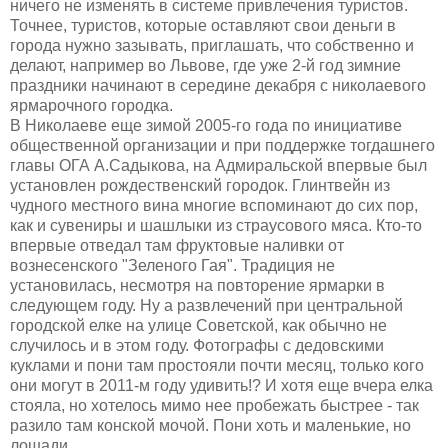
ничего не изменять в системе привлечения туристов.
Точнее, туристов, которые оставляют свои деньги в
города нужно зазывать, приглашать, что собственно и
делают, например во Львове, где уже 2-й год зимние
праздники начинают в середине декабря с николаевого
ярмарочного городка.
В Николаеве еще зимой 2005-го года по инициативе
общественной организации и при поддержке тогдашнего
главы ОГА А.Садыкова, на Адмиральской впервые был
установлен рождественский городок. Глинтвейн из
чудного местного вина многие вспоминают до сих пор,
как и сувениры и шашлыки из страусового мяса. Кто-то
впервые отведал там фруктовые наливки от
вознесенского "Зеленого Гая". Традиция не
установилась, несмотря на повторение ярмарки в
следующем году. Ну а развлечений при центральной
городской елке на улице Советской, как обычно не
случилось и в этом году. Фотографы с дедовскими
куклами и пони там простояли почти месяц, только кого
они могут в 2011-м году удивить!? И хотя еще вчера елка
стояла, но хотелось мимо нее пробежать быстрее - так
разило там конской мочой. Пони хоть и маленькие, но
лошади.