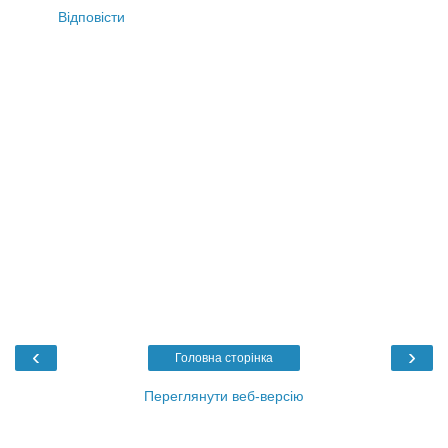
Відповісти
‹
›
Головна сторінка
Переглянути веб-версію