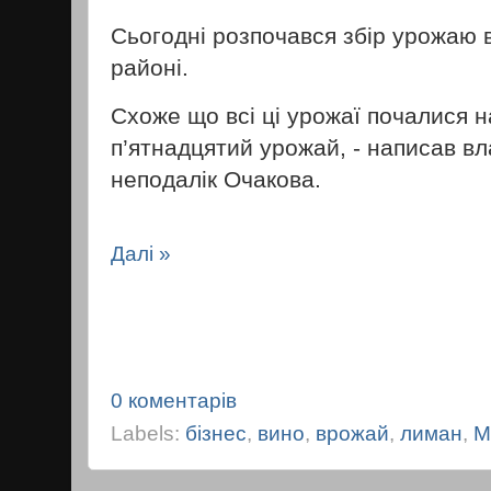
Сьогодні розпочався збір урожаю 
районі.
Схоже що всі ці урожаї почалися н
п’ятнадцятий урожай, - написав в
неподалік Очакова.
Далі »
0 коментарів
Labels:
бізнес
,
вино
,
врожай
,
лиман
,
М