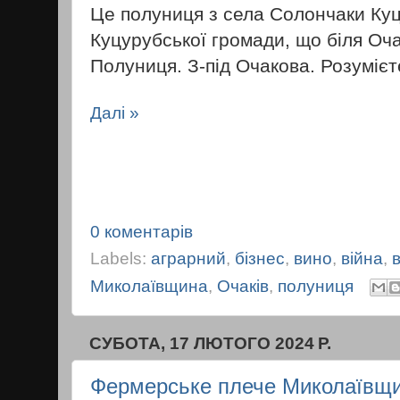
Це полуниця з села Солончаки Куц
Куцурубської громади, що біля Оч
Полуниця. З-під Очакова. Розумієт
Далі »
0 коментарів
Labels:
аграрний
,
бізнес
,
вино
,
війна
,
Миколаївщина
,
Очаків
,
полуниця
СУБОТА, 17 ЛЮТОГО 2024 Р.
Фермерське плече Миколаївщ