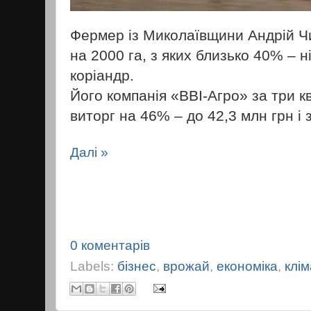
Фермер із Миколаївщини Андрій Ч
на 2000 га, з яких близько 40% – ні
коріандр.
Його компанія «ВВІ-Агро» за три 
виторг на 46% – до 42,3 млн грн і
Далі »
0 коментарів
Labels:
бізнес
,
врожай
,
економіка
,
клім