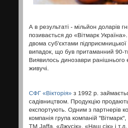
А в результаті - мільйон доларів 
позивається до «Вітмарк Україна».
двома суб'єктами підприємницької 
випадок, що був притаманний 90-т
Виявилось динозаври ранішнього е
живучі.
СФГ «Вікторія»
з 1992 р. займаєть
садівництвом. Продукцію продають,
експортують. Одним з партнерів ко
компанія група компаній "Вітмарк",
ТМ Jaffa, «Джусік», «Наш сік» і т.д.