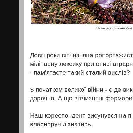
На берегах лиманів з'яви
Довгі роки вітчизняна репортажис
мілітарну лексику при описі аграрн
- пам’ятаєте такий сталий вислів?
З початком великої війни - є де ви
доречно. А що вітчизняні фермери
Наш кореспондент висунувся на пі
власноруч дізнатись.