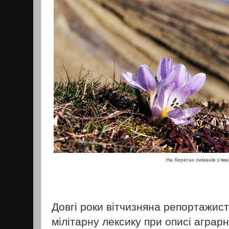
На берегах лиманів з'яви
Довгі роки вітчизняна репортажис
мілітарну лексику при описі аграрн