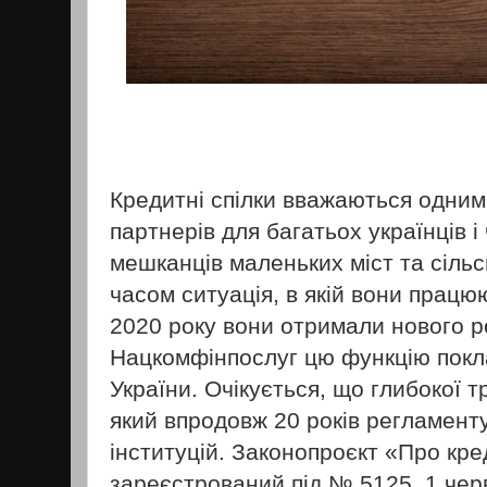
Кредитні спілки вважаються одним
партнерів для багатьох українців і
мешканців маленьких міст та сільс
часом ситуація, в якій вони працю
2020 року вони отримали нового р
Нацкомфінпослуг цю функцію покл
України. Очікується, що глибокої т
який впродовж 20 років регламенту
інституцій. Законопроєкт «Про кред
зареєстрований під № 5125, 1 чер