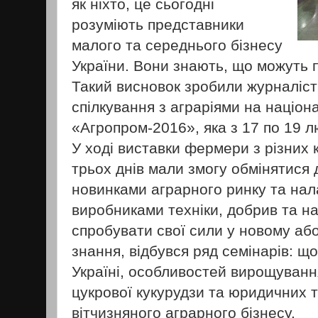
як ніхто, це сьогодні
розуміють представники
малого та середнього бізнесу
України. Вони знають, що можуть 
Такий висновок зробили журналіс
спілкування з аграріями на націон
«Агропром-2016», яка з 17 по 19 л
У ході виставки фермери з різних 
трьох днів мали змогу обмінятися 
новинками аграрного ринку та нал
виробниками техніки, добрив та н
спробувати свої сили у новому аб
знання, відбувся ряд семінарів: що
Україні, особливостей вирощуванн
цукрової кукурудзи та юридичних 
вітчизняного аграрного бізнесу.