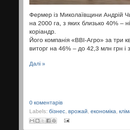
Фермер із Миколаївщини Андрій Ч
на 2000 га, з яких близько 40% – ні
коріандр.
Його компанія «ВВІ-Агро» за три 
виторг на 46% – до 42,3 млн грн і
Далі »
0 коментарів
Labels:
бізнес
,
врожай
,
економіка
,
клім