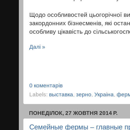
Щодо особливостей цьогорічної вис
закордонних бізнесменів, які оста
особливу цікавість до сільськогосп
Далі »
0 коментарів
Labels:
выставка
,
зерно
,
Украіна
,
фер
ПОНЕДІЛОК, 27 ЖОВТНЯ 2014 Р.
Семейные фермы – главные п