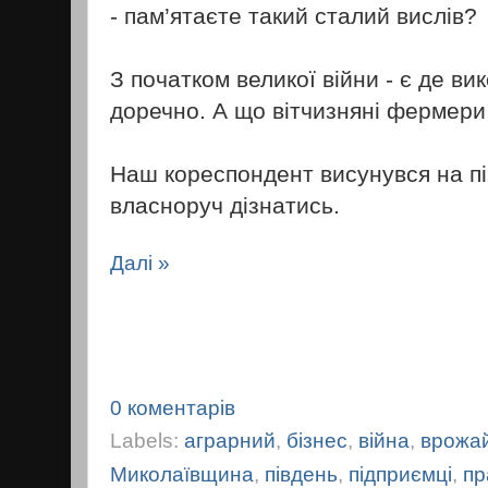
- пам’ятаєте такий сталий вислів?
З початком великої війни - є де ви
доречно. А що вітчизняні фермери
Наш кореспондент висунувся на пі
власноруч дізнатись.
Далі »
0 коментарів
Labels:
аграрний
,
бізнес
,
війна
,
врожа
Миколаївщина
,
південь
,
підприємці
,
пр