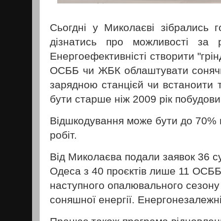
Сьогдні у Миколаєві зібрались
дізнатись про можливості за
Енергоефективністі створити "грін
ОСББ чи ЖБК облаштувати сонячн
зарядною станцієй чи встаноити 
бути старше ніж 2009 рік побудов
Відшкодування може бути до 70% 
робіт.
Від Миколаєва подали заявок 36 су
Одеса з 40 проєктів лише 11 ОСББ
наступного опалювального сезону є
соняшної енергії. Енергонезалежн