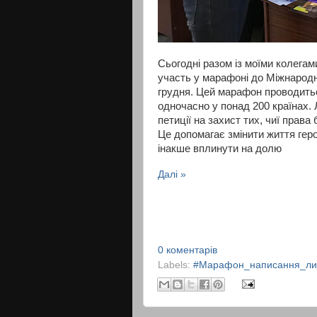
Сьогодні разом із моїми колега
участь у марафоні до Міжнародн
грудня. Цей марафон проводитьс
одночасно у понад 200 країнах. 
петиції на захист тих, чиї права
Це допомагає змінити життя гер
інакше вплинути на долю
Далі »
0 коментарів
Labels:
#Марафон_написання_лис