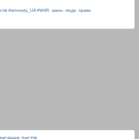
тів #amnesty_UA #W4R
,
закон
,
люди
,
права
исання листів