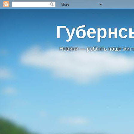
Губернс
Новини — роблять наше житт