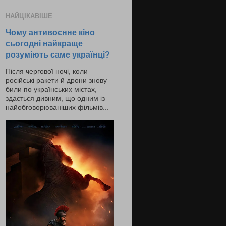
НАЙЦІКАВІШЕ
Чому антивоєнне кіно
сьогодні найкраще
розуміють саме українці?
Після чергової ночі, коли
російські ракети й дрони знову
били по українських містах,
здається дивним, що одним із
найобговорюваніших фільмів...