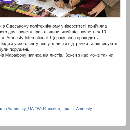
ми в Одеському політехнічному університеті прийняла
ого дня захисту прав людини, який відзначається 10
я Amnesty International. Щороку вона проходить
Люди з усього світу пишуть листи підтримки та підписують
 були порушені.
оїв Марафону написання листів. Кожен з нас може так чи
тів #amnesty_UA #W4R
,
захист
,
право
,
Amnesty