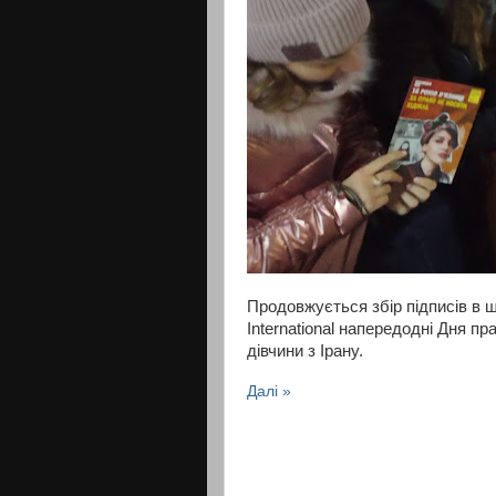
Продовжується збір підписів в
International напередодні Дня п
дівчини з Ірану.
Далі »