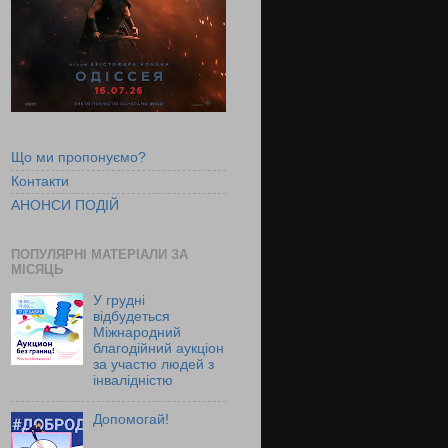
Що ми пропонуємо?
Контакти
АНОНСИ ПОДІЙ
ПОПУЛЯРНІ МАТЕРІАЛИ ЗА
МІСЯЦЬ
У грудні
відбудеться
Міжнародний
благодійний аукціон
за участю людей з
інвалідністю
Допомогай!