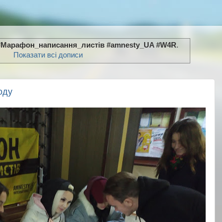
#Марафон_написання_листів #amnesty_UA #W4R
.
Показати всі дописи
оду