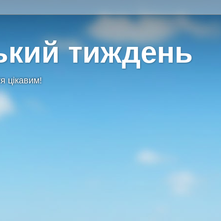
ький тиждень
я цікавим!