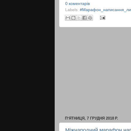
0 коментарів
Labels:
#Марафон_написання_лис
ПʼЯТНИЦЯ, 7 ГРУДНЯ 2018 Р.
Міжнародний марафон нап