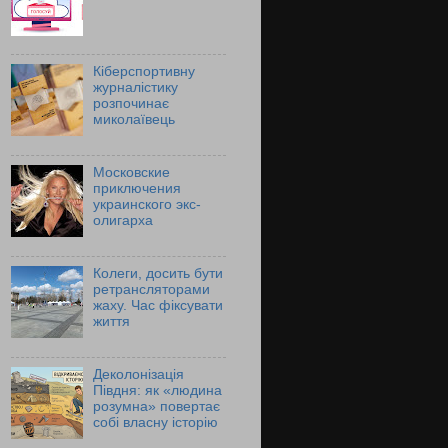
Кіберспортивну
журналістику
розпочинає
миколаївець
Московские
приключения
украинского экс-
олигарха
Колеги, досить бути
ретрансляторами
жаху. Час фіксувати
життя
Деколонізація
Півдня: як «людина
розумна» повертає
собі власну історію