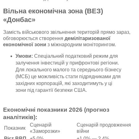
Вільна економічна зона (ВЕЗ)
«Донбас»
Замість військового звільнення територій прямо зараз,
обговорюється створення
демілітаризованої
економічної зони
з міжнародним моніторингом.
Умови:
Спеціальний податковий режим для
залучення інвестицій у прифронтові регіони.
Для локального малого та середнього бізнесу
(МСБ) це можливість стати підрядниками для
західних корпорацій, які заходитимуть у ці
зони під гарантії безпеки США.
Економічні показники 2026 (прогноз
аналітиків):
Сценарій
Сценарій продовження
Показник
«Заморозки»
війни
Ріст ВВП
+5.0%
+1.0% — 2.4%