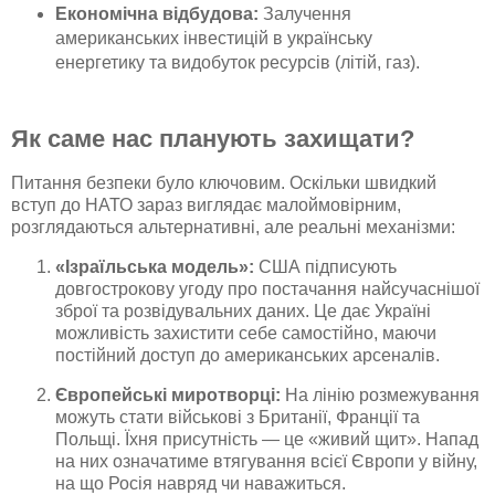
Економічна відбудова:
Залучення
американських інвестицій в українську
енергетику та видобуток ресурсів (літій, газ).
Як саме нас планують захищати?
Питання безпеки було ключовим. Оскільки швидкий
вступ до НАТО зараз виглядає малоймовірним,
розглядаються альтернативні, але реальні механізми:
«Ізраїльська модель»:
США підписують
довгострокову угоду про постачання найсучаснішої
зброї та розвідувальних даних. Це дає Україні
можливість захистити себе самостійно, маючи
постійний доступ до американських арсеналів.
Європейські миротворці:
На лінію розмежування
можуть стати військові з Британії, Франції та
Польщі. Їхня присутність — це «живий щит». Напад
на них означатиме втягування всієї Європи у війну,
на що Росія навряд чи наважиться.