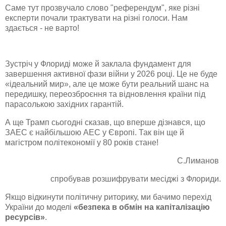
Саме тут прозвучало слово "референдум", яке різні
експерти почали трактувати на різні голоси. Нам
здається - не варто!
Зустріч у Флориді може й заклала фундамент для
завершення активної фази війни у 2026 році. Це не буде
«ідеальний мир», але це може бути реальний шанс на
передишку, переозброєння та відновлення країни під
парасолькою західних гарантій.
А ще Трамп сьогодні сказав, що вперше дізнався, що
ЗАЕС є найбільшою АЕС у Європі. Так він ще й
магістром політекономії у 80 років стане!
С.Лиманов
спробував розшифрувати месіджі з Флориди.
Якщо відкинути політичну риторику, ми бачимо перехід
України до моделі
«безпека в обмін на капіталізацію
ресурсів»
.