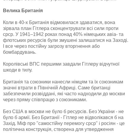
Велика Британія
Коли в 40-х Британія відмовилася здаватися, вона
зірвала план Гітлера сконцентрувати всі сили проти
срср. У 1941–1942 роках понад 40% німецьких авіа- та
флотських ресурсів були змушені залишатися на Заході.
І все через постійну загрозу вторгнення або
бомбардувань.
Королівські ВПС першими завдали Гітлеру відчутної
шкоди в тилу.
Британія та союзники нанесли німцям та їх союзникам
значні втрати в Північній Африці. Саме британці
забезпечили розвіддані, які часто надходили до москви
через пряму співпрацю з союзниками.
Без США в москви не було б ресурсів. Без України - не
було б армії. Без Британії - Гітлер не відволікався б на
Захід. Міф про "самостійну перемогу срср" і росіян - це
політична конструкція, створена для утвердження