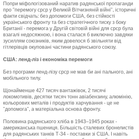
Попри міфологізований наратив радянської пропаганди
про "перемогу срср у Великій Вітчизняній війні", історичні
факти свідчать: без допомоги США, без стійкості
українського фронту та без стратегічного тиску з боку
Британії - перемога у Другій світовій війні для срср була
взагалі недосяжною, і вона сталася б виключно завдяки
зусиллям союзників, яким довелося б звільняти від
гітлерівців окуповані частини радянського союзу.
США: ленд-ліз і економіка перемоги
Без програми ленд-лізу срср не мав би ані пального, ані
мобільного тилу.
Щонайменше 427 тисяч вантажівок, 2 тисячі
локомотивів, десятки тисяч тонн авіабензину, алюмінію,
кольорових металів і продуктів харчування - це не
"допомога", а матеріальна основа фронту.
Половина радянського хліба в 1943–1945 роках -
американська пшениця. Більшість сталевих бронелистів
для радянських танків Т-34 - поставки зі США. І навіть