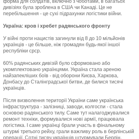
форма для солдатів, включно з чоботами, в багатьох
дивізіях була зроблена в США чи Канаді. Це не
перебільшення - це сухі підрахунки логістики війни.
Україна: кров і хребет радянського фронту
У війні проти нацистів загинули від 8 до 10 мільйонів
українців - це більше, ніж громадян будь-якої іншої
республіки срср.
60% радянських дивізій було сформовано або
укомплектовано українцями. Україна стала ареною
найзапекліших боїв - від оборони Києва, Харкова,
Донбасу до Сталінградської битви, де билися тисячі
українців.
Після визволення території України саме українська
інфраструктура - залізниці, заводи, колгоспи - стала
основою радянського тилу. Саме тут налагоджувалися
ремонт техніки, формувалися нові армії, працювала
логістика. І саме українці брали участь в фінальному
штурмі третього рейху, грали важливу роль в берлінській
операції. Сотні тисяч українців штурмували Берлін.