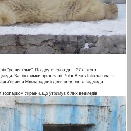
лів "рашистами". По-друге, сьогодні - 27 лютого
дя. За підтримки організації Polar Bears International з
дарі з’явився Міжнародний день полярного ведмедя
 зоопарком України, що утримує білих ведмедів.