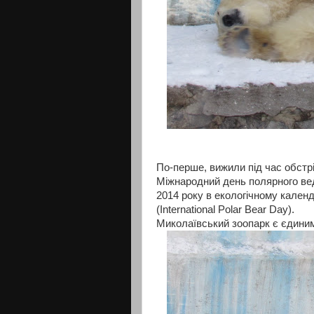
По-перше, вижили під час обстрі
Міжнародний день полярного ведме
2014 року в екологічному кален
(International Polar Bear Day).
Миколаївський зоопарк є єдиним