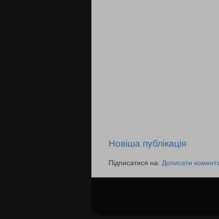
Новіша публікація
Підписатися на:
Дописати комента