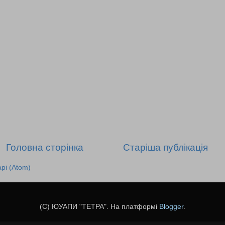
Головна сторінка
Старіша публікація
рі (Atom)
(C) ЮУАПИ "TETPA". На платформі
Blogger
.