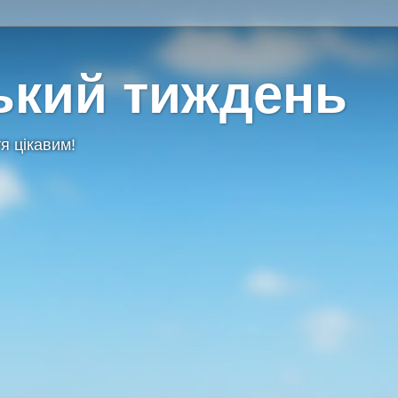
ький тиждень
я цікавим!