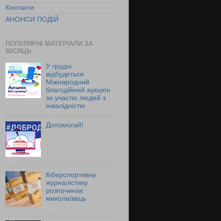
Контакти
АНОНСИ ПОДІЙ
ПОПУЛЯРНІ МАТЕРІАЛИ ЗА
МІСЯЦЬ
У грудні
відбудеться
Міжнародний
благодійний аукціон
за участю людей з
інвалідністю
Допомогай!
Кіберспортивну
журналістику
розпочинає
миколаївець