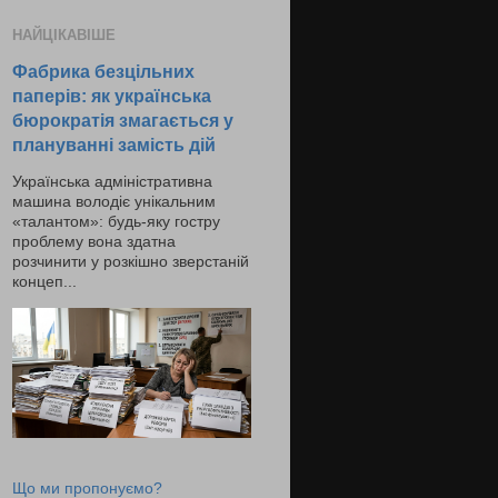
НАЙЦІКАВІШЕ
Фабрика безцільних
паперів: як українська
бюрократія змагається у
плануванні замість дій
Українська адміністративна
машина володіє унікальним
«талантом»: будь-яку гостру
проблему вона здатна
розчинити у розкішно зверстаній
концеп...
Що ми пропонуємо?