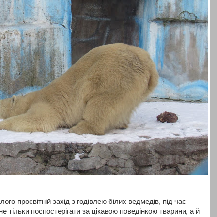
ого-просвітній захід з годівлею білих ведмедів, під час
не тільки поспостерігати за цікавою поведінкою тварини, а й