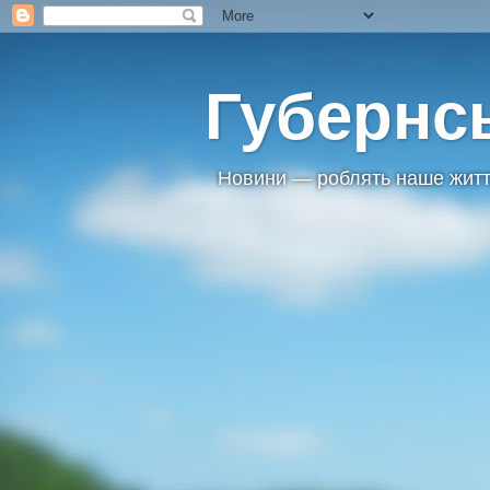
Губернс
Новини — роблять наше житт