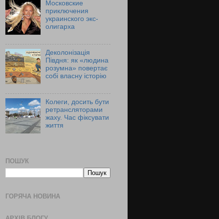
Московские
приключения
украинского экс-
олигарха
Деколонізація
Півдня: як «людина
розумна» повертає
собі власну історію
Колеги, досить бути
ретрансляторами
жаху. Час фіксувати
життя
ПОШУК
ГОРЯЧА НОВИНА
АРХІВ БЛОГУ