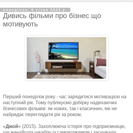
понеділок, 6 січня 2025 р.
Дивись фільми про бізнес що
мотивують
Перший понеділок року - час зарядитися мотивацією на
наступний рік. Тому публікуємо добірку надихаючих
бізнесових фільмів: як нових, так і класичних, які не
набридає переглядати рік за роком.
«
Джой
» (2015). Захоплююча історія про підприємницю,
що винайшла швабру із самовіджимом і заснувала