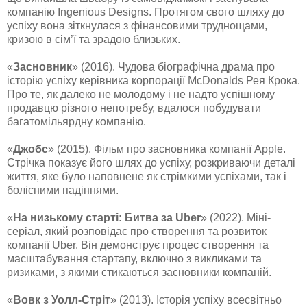
компанію Ingenious Designs. Протягом свого шляху до
успіху вона зіткнулася з фінансовими труднощами,
кризою в сім’ї та зрадою близьких.
«
Засновник
» (2016). Чудова біографічна драма про
історію успіху керівника корпорації McDonalds Рея Крока.
Про те, як далеко не молодому і не надто успішному
продавцю різного непотребу, вдалося побудувати
багатомільярдну компанію.
«
Джобс
» (2015). Фільм про засновника компанії Apple.
Стрічка показує його шлях до успіху, розкриваючи деталі
життя, яке було наповнене як стрімкими успіхами, так і
болісними падіннями.
«
На низькому старті: Битва за Uber
» (2022). Міні-
серіал, який розповідає про створення та розвиток
компанії Uber. Він демонструє процес створення та
масштабування стартапу, включно з викликами та
ризиками, з якими стикаються засновники компаній.
«
Вовк з Уолл-Стріт
» (2013). Історія успіху всесвітньо