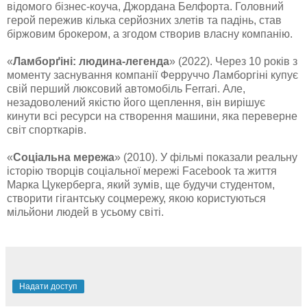
відомого бізнес-коуча, Джордана Белфорта. Головний
герой пережив кілька серйозних злетів та падінь, став
біржовим брокером, а згодом створив власну компанію.
«
Ламборґіні: людина-легенда
» (2022). Через 10 років з
моменту заснування компанії Ферруччо Ламборгіні купує
свій перший люксовий автомобіль Ferrari. Але,
незадоволений якістю його щеплення, він вирішує
кинути всі ресурси на створення машини, яка переверне
світ спорткарів.
«
Соціальна мережа
» (2010). У фільмі показали реальну
історію творців соціальної мережі Facebook та життя
Марка Цукерберга, який зумів, ще будучи студентом,
створити гігантську соцмережу, якою користуються
мільйони людей в усьому світі.
Надати доступ