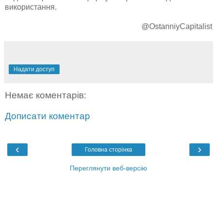
використання.
@OstanniyCapitalist
Надати доступ
Немає коментарів:
Дописати коментар
‹
›
Головна сторінка
Переглянути веб-версію