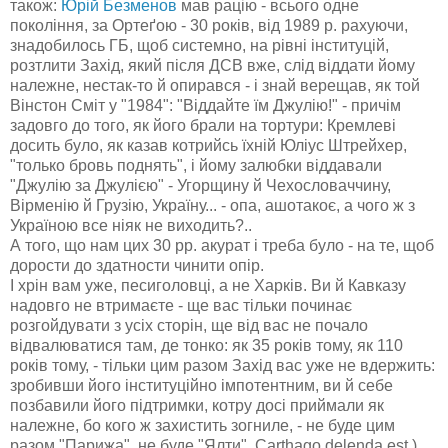
також:
Юрій Безменов
мав рацію - всього одне
покоління, за Ортеґою - 30 років, від 1989 р. рахуючи,
знадобилось ГБ, щоб системно, на рівні інституцій,
розтлити Захід, який після ДСВ вже, слід віддати йому
належне, нестак-то й опирався - і знай верещав, як той
Вінстон Сміт у "1984": "Віддайте їм Джулію!" - причім
задовго до того, як його брали на тортури: Кремлеві
досить було, як казав котрийсь їхній Юліус Штрейхер,
"только бровь поднять", і йому залюбки віддавали
"Джулію за Джулією" - Угорщину й Чехословаччину,
Вірменію й Грузію, Україну... - опа, ашотакоє, а чого ж з
Україною все ніяк не виходить?..
А того, що нам цих 30 рр. акурат і треба було - на те, щоб
дорости до здатности чинити опір.
І хрін вам уже, песиголовці, а не Харків. Ви й Кавказу
надовго не втримаєте - ще вас тільки починає
розгойдувати з усіх сторін, ще від вас не почало
відвалюватися там, де тонко: як 35 років тому, як 110
років тому, - тільки цим разом Захід вас уже не вдержить:
зробивши його інституційно імпотентним, ви й себе
позбавили його підтримки, котру досі приймали як
належне, бо кого ж захистить зогниле, - не буде цим
разом "Парижа", не буде "Ялти", Carthago delenda est.)