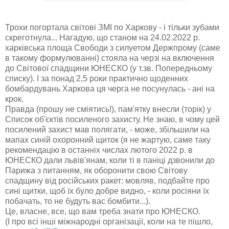
Трохи погортала світові ЗМІ по Харкову - і тільки зубами
скреготнула... Нагадую, що станом на 24.02.2022 р.
харківська площа Свободи з силуетом Держпрому (саме
в такому формулюванні) стояла на черзі на включення
до Світової спадщини ЮНЕСКО (у т.зв. Попередньому
списку). І за понад 2,5 роки практично щоденних
бомбардувань Харкова ця черга не посунулась - ані на
крок.
Правда (прошу не сміятись!), пам'ятку внесли (торік) у
Список об'єктів посиленого захисту. Не знаю, в чому цей
посилений захист мав полягати, - може, збільшили на
мапах синій охоронний щиток (я не жартую, саме таку
рекомендацію в останніх числах лютого 2022 р. в
ЮНЕСКО дали львів'янам, коли ті в паніці дзвонили до
Парижа з питанням, як оборонити свою Світову
спадщину від російських ракет: мовляв, подбайте про
сині щитки, щоб їх було добре видно, - коли росіяни їх
побачать, то не будуть вас бомбити...).
Це, власне, все, що вам треба знати про ЮНЕСКО.
(І про всі інші міжнародні організації, коли на те пішло,