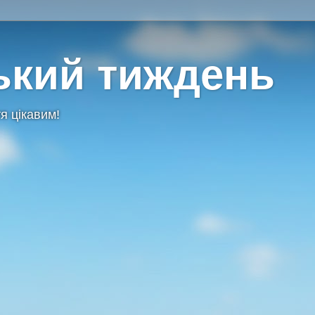
ький тиждень
я цікавим!