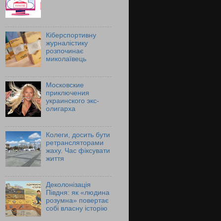
Кіберспортивну
журналістику
розпочинає
миколаївець
Московские
приключения
украинского экс-
олигарха
Колеги, досить бути
ретрансляторами
жаху. Час фіксувати
життя
Деколонізація
Півдня: як «людина
розумна» повертає
собі власну історію