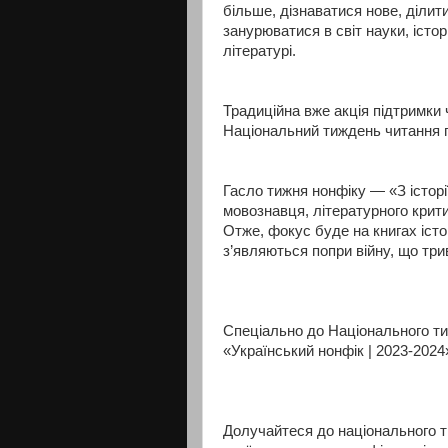
більше, дізнаватися нове, ділит
занурюватися в світ науки, істо
літературі.
Традиційна вже акція підтримки 
Національний тиждень читання п
Гасло тижня нонфіку — «З історі
мовознавця, літературного крити
Отже, фокус буде на книгах істо
з’являються попри війну, що три
Спеціально до Національного ти
«Український нонфік | 2023-2024
Долучайтеся до національного т