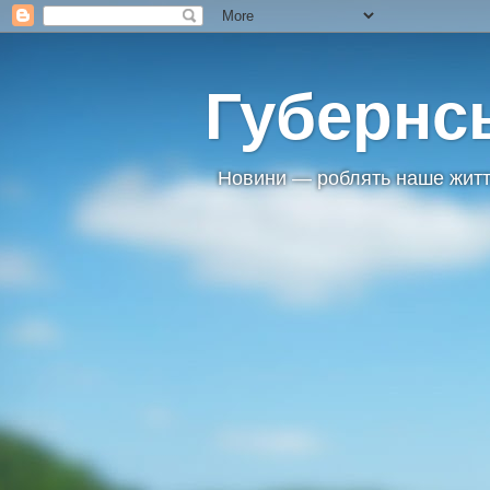
Губернс
Новини — роблять наше житт