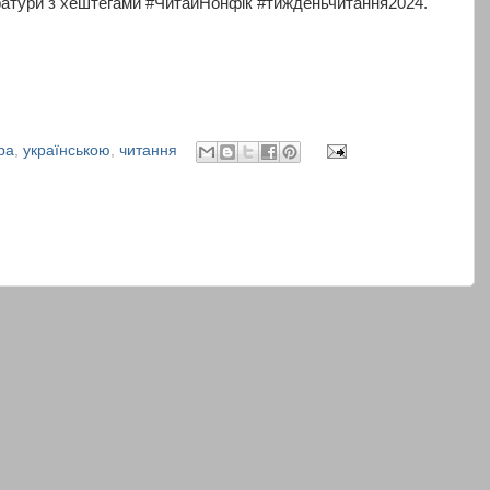
ратури з хештегами #ЧитайНонфік #тижденьчитання2024.
ра
,
українською
,
читання