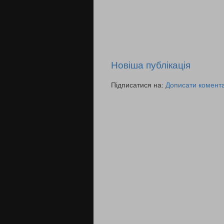
Новіша публікація
Підписатися на:
Дописати комента