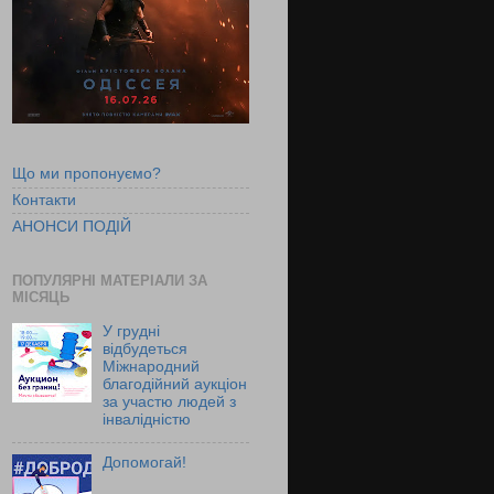
Що ми пропонуємо?
Контакти
АНОНСИ ПОДІЙ
ПОПУЛЯРНІ МАТЕРІАЛИ ЗА
МІСЯЦЬ
У грудні
відбудеться
Міжнародний
благодійний аукціон
за участю людей з
інвалідністю
Допомогай!