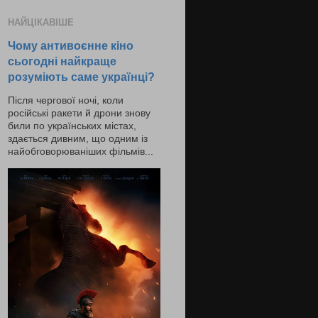
НАЙЦІКАВІШЕ
Чому антивоєнне кіно
сьогодні найкраще
розуміють саме українці?
Після чергової ночі, коли
російські ракети й дрони знову
били по українських містах,
здається дивним, що одним із
найобговорюваніших фільмів...