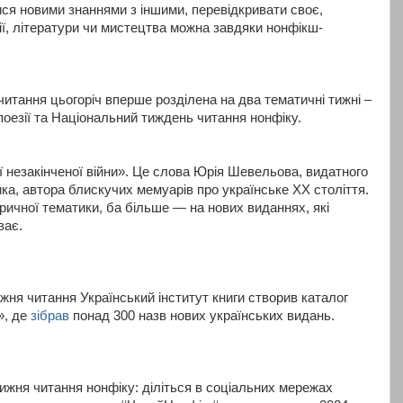
ися новими знаннями з іншими, перевідкривати своє,
рії, літератури чи мистецтва можна завдяки нонфікш-
читання цьогоріч вперше розділена на два тематичні тижні –
оезії та Національний тиждень читання нонфіку.
ї незакінченої війни». Це слова Юрія Шевельова, видатного
ка, автора блискучих мемуарів про українське ХХ століття.
ричної тематики, ба більше — на нових виданнях, які
ває.
жня читання Український інститут книги створив каталог
», де
зібрав
понад 300 назв нових українських видань.
ижня читання нонфіку: діліться в соціальних мережах