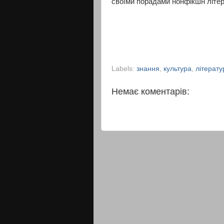
своїми порадами нонфікшн літе
Labels:
знання
,
культура
,
літерату
Немає коментарів: