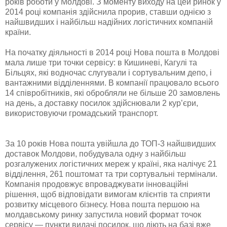
років роботи у Молдові. З моменту виходу на цей ринок у
2014 році компанія здійснила прорив, ставши однією з
найшвидших і найбільш надійних логістичних компаній
країни.
На початку діяльності в 2014 році Нова пошта в Молдові
мала лише три точки сервісу: в Кишиневі, Кагулі та
Більцях, які
водночас слугували і сортувальним депо, і
вантажними відділеннями. В компанії працювало всього
14 співробітників, які обробляли не більше 20 замовлень
на день, а доставку посилок здійснювали 2 кур’єри,
використовуючи громадський транспорт.
За 10 років Нова пошта увійшла до ТОП-3 найшвидших
доставок Молдови, побудувала одну з найбільш
розгалужених логістичних мереж у країні, яка налічує 21
відділення, 261 поштомат та три сортувальні термінали.
Компанія продовжує впроваджувати інноваційні
рішення, щоб відповідати вимогам клієнтів та сприяти
розвитку місцевого бізнесу. Нова пошта першою на
молдавському ринку запустила новий формат точок
сервісу — пункти видачі посилок, що діють на базі вже