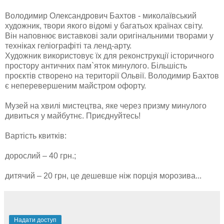
Володимир Олександрович Бахтов - миколаївський
художник, твори якого відомі у багатьох країнах світу.
Він наповнює виставкові зали оригінальними творами у
техніках геліографіті та ленд-арту.
Художник використовує їх для реконструкції історичного
простору античних пам`яток минулого. Більшість
проєктів створено на території Ольвії. Володимир Бахтов
є неперевершеним майстром офорту.
Музей на хвилі мистецтва, яке через призму минулого
дивиться у майбутнє. Приєднуйтесь!
Вартість квитків:
дорослий – 40 грн.;
дитячий – 20 грн, це дешевше ніж порція морозива...
Надати доступ