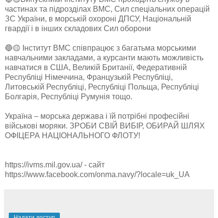
частинах та підрозділах ВМС, Сил спеціальних операцій
ЗС України, в морській охороні ДПСУ, Національній
гвардії і в інших складових Сил оборони
🔵🟡 Інститут ВМС співпрацює з багатьма морськими
навчальними закладами, а курсанти мають можливість
навчатися в США, Великій Британії, Федеративній
Республіці Німеччина, Французькій Республіці,
Литовській Республіці, Республіці Польща, Республіці
Болгарія, Республіці Румунія тощо.
Україна – морська держава і їй потрібні професійні
військові моряки. ЗРОБИ СВІЙ ВИБІР, ОБИРАЙ ШЛЯХ
ОФІЦЕРА НАЦІОНАЛЬНОГО ФЛОТУ!
https://ivms.mil.gov.ua/ - сайт
https://www.facebook.com/onma.navy/?locale=uk_UA
Надати доступ