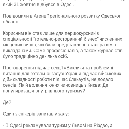
який 31 жовтня відбувся в Одесі.
Повідомили в Агенції регіонального розвитку Одеської
області.
Корисним він став лише для першокурсників
спеціальності “готельно-ресторанний бізнес” численних
місцевих вишів, які були представлені в залі разом з
викладачами. Саме професіоналів, а також журналістів
було традиційно декілька осіб.
Проговорення під час секції «Виклики та проблемні
питання для готельної галузі України під час військових
дій» складності роботи під час блекаутів, не додало
сенсів. Як й волання юних чиновниць з Києва: Де
популяризація внутрішнього туризму?
Де?
Один з спікерів запитав у залу:
- В Одесі рекламували туризм у Львові на Різдво, а