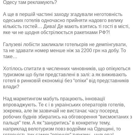
Одесу там рекламують?
А ще в першій частині заходу згадували неготовність
одеських готелів одночасно прийняти надовго велику
кількість гостей… Дива! Де мають взятись ті гості в місті,
яке чи не щодня обстрілюється ракетиами РФ?!
Галузеві лобісти закликали готельєрів не демпінгувати,
та не здавати номер менше ніж за 2200 грн на добу. То
таке…
Хотілось спитати в численних чиновників, що опікуються
туризмом що були представлені в залі: а як виживають
готелі в ринковій економіці без “опіки” від представників
влади?
Над маркетингом мабуть працюють, інновації
впроваджують. Те є і в украінських операторів готелів,
зокрема, але їм зазвичай не вистачає часу посеред
робочих буднів збиратись на обговорення “висмоктаних з
пальця” тем. А як “зануритись” в конкретну тему,
наприклад велотуризм повз водойми на Одещині, то
готовність тих самих “опікунів” туризму - нульова!