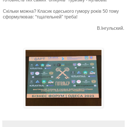
Скільки можна? Класик одеського гумору років 50 тому
сформулював: “тщательней” треба!
В.Інгульский.