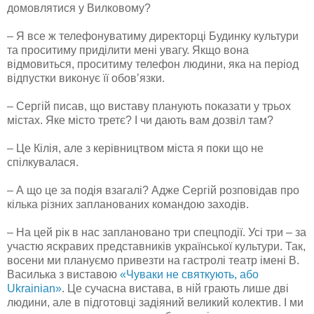
домовлятися у Вилковому?
– Я все ж телефонуватиму директорці Будинку культури
та проситиму приділити мені увагу. Якщо вона
відмовиться, проситиму телефон людини, яка на період
відпустки виконує її обов’язки.
– Сергій писав, що виставу планують показати у трьох
містах. Яке місто третє? І чи дають вам дозвіл там?
– Це Кілія, але з керівництвом міста я поки що не
спілкувалася.
– А що це за подія взагалі? Адже Сергій розповідав про
кілька різних запланованих командою заходів.
– На цей рік в нас заплановано три спецподії. Усі три – за
участю яскравих представників української культури. Так,
восени ми плануємо привезти на гастролі театр імені В.
Василька з виставою
«Чуваки не святкують, або
Ukrainian»
. Це сучасна вистава, в ній грають лише дві
людини, але в підготовці задіяний великий колектив. І ми