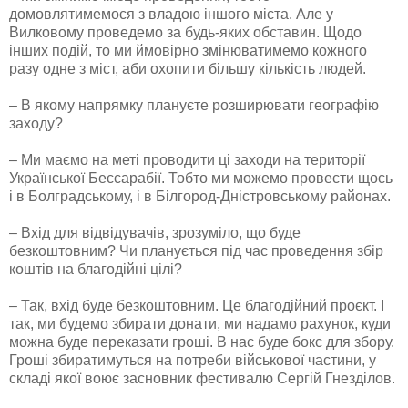
домовлятимемося з владою іншого міста. Але у
Вилковому проведемо за будь-яких обставин. Щодо
інших подій, то ми ймовірно змінюватимемо кожного
разу одне з міст, аби охопити більшу кількість людей.
– В якому напрямку плануєте розширювати географію
заходу?
– Ми маємо на меті проводити ці заходи на території
Української Бессарабії. Тобто ми можемо провести щось
і в Болградському, і в Білгород-Дністровському районах.
– Вхід для відвідувачів, зрозуміло, що буде
безкоштовним? Чи планується під час проведення збір
коштів на благодійні цілі?
– Так, вхід буде безкоштовним. Це благодійний проєкт. І
так, ми будемо збирати донати, ми надамо рахунок, куди
можна буде переказати гроші. В нас буде бокс для збору.
Гроші збиратимуться на потреби військової частини, у
складі якої воює засновник фестивалю Сергій Гнезділов.