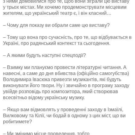
з ними домовилися про те, щоб вони зіграли цю виставу
у трьох містах. Ми хочемо продемонструвати місцевим
жителям, що український театр є, і він класний…
– Чому для показу ви обрали саме цю виставу?
– Тому що вона про сучасність, про те, що відбувається в
Україні, про радянський контекст та сьогодення.
– А якими будуть наступні спецподії?
– Взимку ми плануємо провести літературні читання. А
навесні, а саме до дня вбивства (офіційно самогубства)
Володимира Івасюка привезти музикантів, які будуть
виконувати його твори. Ну і звичайно в програму заходу
увійде розповідь про композитора, який створював
всесвітньо відому українську музику.
– Якщо вам відмовлять у проведенні заходу в Ізмаїлі,
Вилковому та Кілії, чи бодай в одному з цих міст, що ви
робитимете?
– Ми змінимо місце проведення, тобто