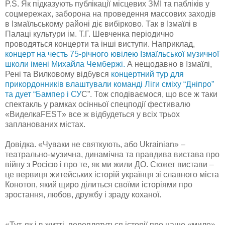
P.S. Як підказують публікації місцевих ЗМІ та пабліків у
соцмережах, заборона на проведення массових заходів
в Ізмаїльському районі діє вибірково. Так в Ізмаїлі в
Палаці культури ім. Т.Г. Шевченка періодично
проводяться концерти та інші виступи. Наприклад,
концерт на честь 75-річного ювілею Ізмаїльської музичної
школи імені Михайла Чембержі.
А нещодавно в Ізмаїлі,
Рені та Вилковому відбувся
концертний тур для
прикордонників влаштували команді Ліги сміху “Дніпро”
та дует “Бампер і СУ
С”. Тож сподіваємося, що все ж таки
спектакль у рамках осінньої спецподії фестивалю
«ВиделкаFEST» все ж відбудеться у всіх трьох
запланованих містах.
Довідка. «Чуваки не святкують, або Ukrainian» –
театрально-музична, динамічна та правдива вистава про
війну з Росією і про те, як ми жили ДО. Сюжет вистави –
це вервиця житейських історій українця зі славного міста
Конотоп, який щиро ділиться своїми історіями про
зростання, любов, дружбу і зраду коханої.
«Тут, як і в житті, переплетуться історії про наше «миле»