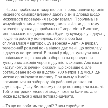
– Наразі проблема в тому, що різні представники органів
місцевого самоврядування дають різні відповіді щодо
можливості проведення заходу взагалі. Проблема і в
комунікації з ними. Наприклад, коли я кілька днів тому
зателефонувала до приймальної мера міста Вилкове,
мені сказали, що директорка Будинку культури у відпустці
і буде на роботі у понеділок, тобто вчора (ми
спілкувалися у вівторок, 19 вересня – Авт.). А вчора у
телефонній розмові вона відповідає мені, що поїхала у
відпустку на три тижні. В Ізмаїлі у відділі культури нам
повідомили, що в них діє заборона на проведення
культурних заходів через відсутність сховищ. Але вже в
наступному ж реченні сказали, що сховище є, але
розташоване воно на відстані 700 метрів від місця, де
можна організувати виставу. При цьому в Ізмаїлі
посилаються на заборону від районної державної
адміністрації, а у Вилковому про це не говорили взагалі.
Тобто підтримки місцевої влади поки не бачимо, але
може вдасться з ними потоваришувати.
– То що ви робитимете далі? З ким спробуєте