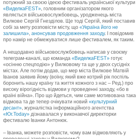
потужний за своєю ідеєю фестиваль української культури
«ВиделкаFEST»
, головним організатором якого
являється військовослужбовець, уродженець міста
Вилкове Сергій Гнезділов. Ще тоді Сергій, який поставив
собі за мету розповісти місту, що
«Україна його не
залишила»
,
анонсував продовження заходу
. І повідомив
про намір не обмежуватися лише фестивалем, як таким.
А нещодавно військовослужбовець написав у своєму
телеграм-каналі, що команда
«ВиделкаFEST»
готує
«осінню спецподію» у Вилковому та ще у двох сусідніх
містах. Але потім додав, що мер міста Вилкове Матвій
Іванов заявив йому (воїну, який вже котрий рік поспіль
боронить нашу країну та життя кожного з нас – Ред.) про
високу вірогідність відмови у проведенні заходу, «бо в
країні війна». Про що йдеться, чим саме мотивована така
відмова та де тепер очікувати новий
«культурний
десант»
, журналістка інформаційного агентства
«Юг.Today»
дізнавалася у виконавчої директорки
фестивалю Іванки Антонюк.
– Іванка, можете розповісти, чому вам відмовляють у
проведенні заходу у Вилковому?