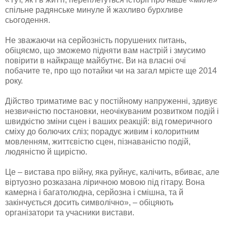
спільне радянське минуле й жахливо бурхливе
сьогодення.
Не зважаючи на серйозність порушених питань,
обіцяємо, що зможемо підняти вам настрій і змусимо
повірити в найкраще майбутнє. Ви на власні очі
побачите те, про що потайки чи на загал мрієте ще 2014
року.
Дійство триматиме вас у постійному напруженні, здивує
незвичністю постановки, неочікуваним розвитком подій і
швидкістю зміни сцен і ваших реакцій: від гомеричного
сміху до болючих сліз; порадує живим і колоритним
мовленням, життєвістю сцен, пізнаваністю подій,
людяністю й щирістю.
Це – вистава про війну, яка руйнує, калічить, вбиває, але
віртуозно розказана ліричною мовою під гітару. Вона
камерна і багатолюдна, серйозна і смішна, та й
закінчується досить символічно», – обіцяють
організатори та учасники вистави.