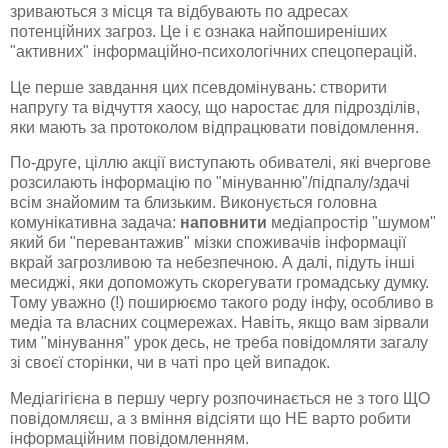
зриваються з місця та відбувають по адресах
потенційних загроз. Це і є ознака найпоширеніших
"активних" інформаційно-психологічних спецоперацій.
Це перше завдання цих псевдомінувань: створити
напругу та відчуття хаосу, що наростає для підрозділів,
яки мають за протоколом відпрацювати повідомлення.
По-друге, ціллю акції виступають обивателі, які вчергове
розсилають інформацію по "мінуванню"/підпалу/здачі
всім знайомим та близьким. Виконується головна
комунікативна задача:
наповнити
медіапростір "шумом"
який би "перевантажив" мізки споживачів інформації
вкрай загрозливою та небезпечною. А далі, підуть інші
месиджі, яки допоможуть скорегувати громадську думку.
Тому уважно (!) поширюємо такого роду інфу, особливо в
медіа та власних соцмережах. Навіть, якщо вам зірвали
тим "мінування" урок десь, не треба повідомляти загалу
зі своєї сторінки, чи в чаті про цей випадок.
Медіагігієна в першу чергу розпочинається не з того ЩО
повідомляєш, а з вміння відсіяти що НЕ варто робити
інформаційним повідомленням.