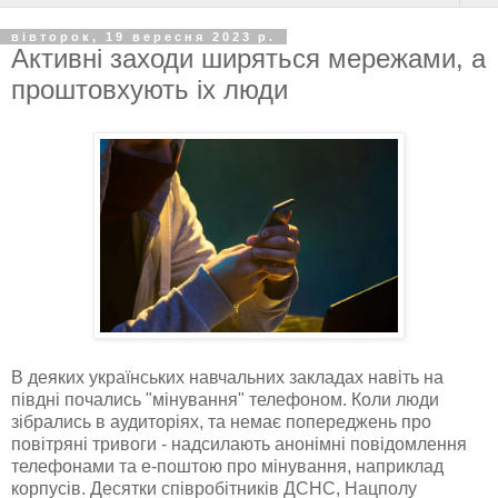
вівторок, 19 вересня 2023 р.
Активні заходи ширяться мережами, а
проштовхують іх люди
В деяких українських навчальних закладах навіть на
півдні почались "мінування" телефоном. Коли люди
зібрались в аудиторіях, та немає попереджень про
повітряні тривоги - надсилають анонімні повідомлення
телефонами та е-поштою про мінування, наприклад
корпусів. Десятки співробітників ДСНС, Нацполу