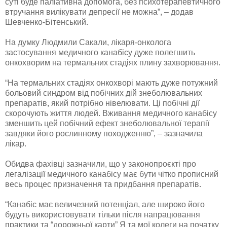
суті буде паліативна допомога, без психотерапевтичного
втручання вилікувати депресії не можна”, – додав
Шевченко-Бітенський.
На думку Людмили Сакали, лікаря-онколога
застосування медичного канабісу дуже полегшить
онкохворим на термальних стадіях плину захворювання.
“На термальних стадіях онкохворі мають дуже потужний
больовий синдром від побічних дій знеболювальних
препаратів, який потрібно нівелювати. Ці побічні дії
скорочують життя людей. Вживання медичного канабісу
зменшить цей побічний ефект знеболювальної терапії
завдяки його рослинному походженню”, – зазначила
лікар.
Обидва фахівці зазначили, що у законопроєкті про
легалізації медичного канабісу має бути чітко прописний
весь процес призначення та придбання препаратів.
“Канабіс має величезний потенціал, але широко його
будуть використовувати тільки після напрацювання
практики та “дорожньої карти” Я та мої колеги на початку