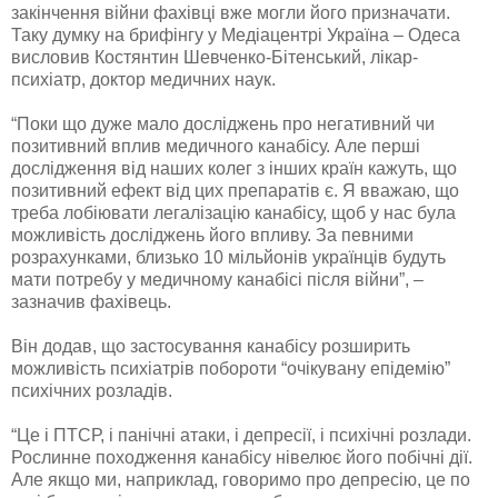
закінчення війни фахівці вже могли його призначати.
Таку думку на брифінгу у Медіацентрі Україна – Одеса
висловив Костянтин Шевченко-Бітенський, лікар-
психіатр, доктор медичних наук.
“Поки що дуже мало досліджень про негативний чи
позитивний вплив медичного канабісу. Але перші
дослідження від наших колег з інших країн кажуть, що
позитивний ефект від цих препаратів є. Я вважаю, що
треба лобіювати легалізацію канабісу, щоб у нас була
можливість досліджень його впливу. За
певними
розрахунками, близько 10 мільйонів українців будуть
мати потребу у медичному канабісі після війни”, –
зазначив фахівець.
Він додав, що застосування канабісу розширить
можливість психіатрів побороти “очікувану епідемію”
психічних розладів.
“Це і ПТСР, і панічні атаки, і депресії, і психічні розлади.
Рослинне походження канабісу нівелює його побічні дії.
Але якщо ми, наприклад, говоримо про депресію, це по