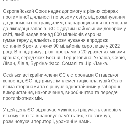
Європейський Союз надає допомогу в різних сферах
протимінної діяльності по всьому світу, від розмінування
до допомоги постраждалим, від нарощування потенціалу
до ліквідації запасів. ЄС є другим найбільшим донором у
світі, який надав понад 800 мільйонів євро на
гуманітарну діяльність з розмінування впродовж
останніх 6 років, з яких 90 мільйонів євро лише у 2022
році. Він підтримує різні програми в 20 уражених мінами
країнах, серед яких Боснія і Герцеговина, Україна, Сирія,
Ліван, Лівія, Буркіна-Фасо, Сомалі та Шрі-Ланка.
Оскільки всі країни-члени ЄС є сторонами Оттавської
конвенції, ЄС підтримує імплементацію плану дій Осло
всіма сторонами та є рішуче одностайними у забороні
використання, накопичення, виробництва та передачі
протипіхотних мін.
У цей день ЄС відзначає мужність і рішучість саперів у
всьому світі та вшановує пам’ять тих, хто загинув,
розміновуючи території, уражені мінами.