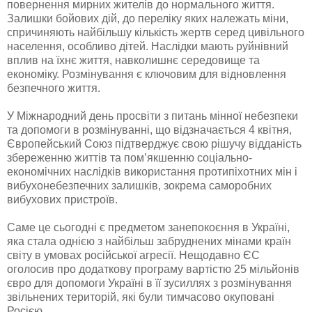
повернення мирних жителів до нормального життя.
Залишки бойових дій, до переліку яких належать міни,
спричиняють найбільшу кількість жертв серед цивільного
населення, особливо дітей. Наслідки мають руйнівний
вплив на їхнє життя, навколишнє середовище та
економіку. Розмінування є ключовим для відновлення
безпечного життя.
У Міжнародний день просвіти з питань мінної небезпеки
та допомоги в розмінуванні, що відзначається 4 квітня,
Європейський Союз підтверджує свою рішучу відданість
збереженню життів та пом’якшенню соціально-
економічних наслідків використання протипіхотних мін і
вибухонебезпечних залишків, зокрема саморобних
вибухових пристроїв.
Саме це сьогодні є предметом занепокоєння в Україні,
яка стала однією з найбільш забруднених мінами країн
світу в умовах російської агресії. Нещодавно ЄС
оголосив про додаткову програму вартістю 25 мільйонів
євро для допомоги Україні в її зусиллях з розмінування
звільнених територій, які були тимчасово окуповані
Росією.