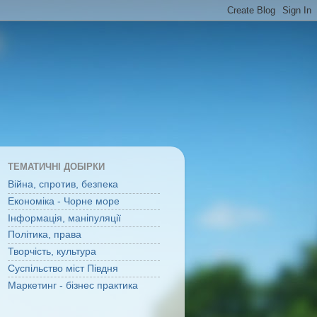
ТЕМАТИЧНІ ДОБІРКИ
Війна, спротив, безпека
Економіка - Чорне море
Інформація, маніпуляції
Політика, права
Творчість, культура
Суспільство міст Півдня
Маркетинг - бізнес практика