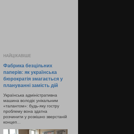
НАЙЦІКАВІШЕ
Фабрика безцільних
паперів: як українська
бюрократія змагається у
плануванні замість дій
Українська адміністративна
машина володіє унікальним
«талантом»: будь-яку гостру
проблему вона здатна
розчинити у розкішно зверстаній
концеп...