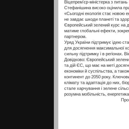
Віцепрем'єр-міністерка з питань
Стефанішина високо оцінила пра
«Сьогодні екологія стає новою 
не завдає шкоди планеті та здор
Європейський зелений курс на д
матиме глобальні ефекти, зокре
партнером.
Уряд України підтримує ідею ста
для досягнення максимальної ко
сильну підтримку і в регіонах. В
Довідково: Європейський зелени
та дій ЄС, що має на меті досяг
економіки й суспільства, а так
континент до 2050 року. Ключо
клімату та адаптація до них, бі
стале харчування і зелене сільс
розумна мобільність, енергетика
Про