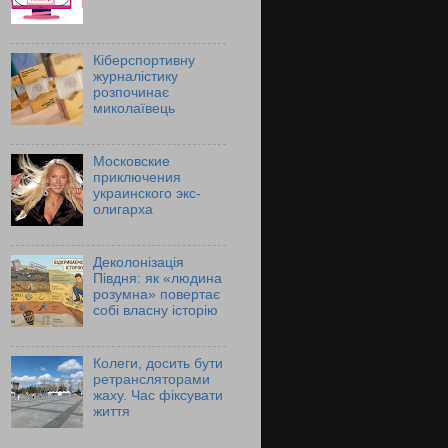
Кіберспортивну
журналістику
розпочинає
миколаївець
Московские
приключения
украинского экс-
олигарха
Деколонізація
Півдня: як «людина
розумна» повертає
собі власну історію
Колеги, досить бути
ретрансляторами
жаху. Час фіксувати
життя