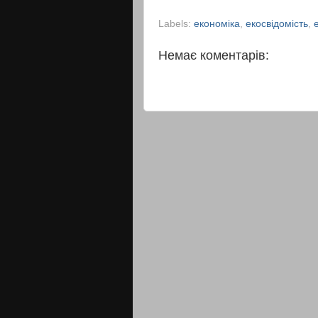
Labels:
економіка
,
екосвідомість
,
Немає коментарів: