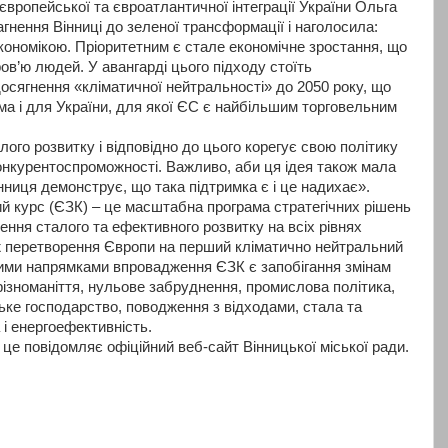
 європейської та євроатлантичної інтеграції України Ольга
гнення Вінниці до зеленої трансформації і наголосила:
економікою. Пріоритетним є стале економічне зростання, що
ов’ю людей. У авангарді цього підходу стоїть
осягнення «кліматичної нейтральності» до 2050 року, що
ма і для України, для якої ЄС є найбільшим торговельним
лого розвитку і відповідно до цього корегує свою політику
нкурентоспроможності. Важливо, аби ця ідея також мала
інниця демонструє, що така підтримка є і це надихає».
й курс (ЄЗК) – це масштабна програма стратегічних рішень
нення сталого та ефективного розвитку на всіх рівнях
ож перетворення Європи на перший кліматично нейтральний
вими напрямками впровадження ЄЗК є запобігання змінам
орізноманіття, нульове забруднення, промислова політика,
ьке господарство, поводження з відходами, стала та
 і енергоефективність.
 це повідомляє офіційний веб-сайт Вінницької міської ради.