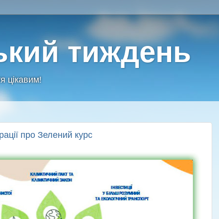
ький тиждень
я цікавим!
ації про Зелений курс