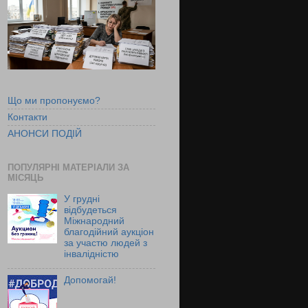
Що ми пропонуємо?
Контакти
АНОНСИ ПОДІЙ
ПОПУЛЯРНІ МАТЕРІАЛИ ЗА
МІСЯЦЬ
У грудні
відбудеться
Міжнародний
благодійний аукціон
за участю людей з
інвалідністю
Допомогай!