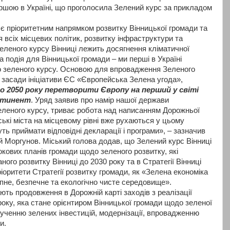
ршою в Україні, що проголосила Зелений курс за прикладом
є пріоритетним напрямком розвитку Вінницької громади та
 всіх місцевих політик, розвитку інфраструктури та
Зеленого курсу Вінниці лежить досягнення кліматичної
а подія для Вінницької громади – ми перші в Україні
 зеленого курсу. Основою для впровадження Зеленого
а засади ініціативи ЄС «Європейська Зелена угода»,
о 2050 року перетворити Європу на перший у світі
нтинент
. Уряд заявив про намір нашої держави
леного курсу, триває робота над написанням Дорожньої
ські міста на місцевому рівні вже рухаються у цьому
ть приймати відповідні декларації і програми», – зазначив
й Моргунов. Міський голова додав, що Зелений курс Вінниці
кових планів громади щодо зеленого розвитку, які
аного розвитку Вінниці до 2030 року та в Стратегії Вінниці
ріоритети Стратегії розвитку громади, як «Зелена економіка
упне, безпечне та екологічно чисте середовище».
ають продовження в Дорожній карті заходів з реалізації
року, яка стане орієнтиром Вінницької громади щодо зеленої
ученню зелених інвестицій, модернізації, впровадженню
ди.