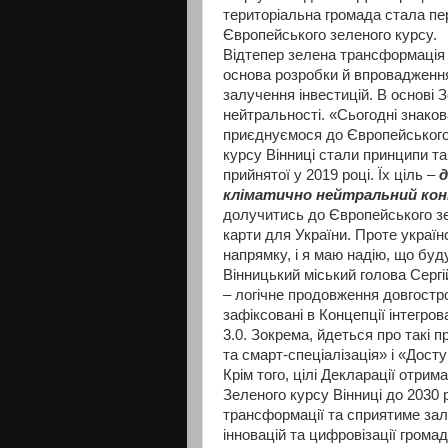
територіальна громада стала пе
Європейського зеленого курсу.
Відтепер зелена трансформація 
основа розробки й впровадження
залучення інвестицій. В основі 
нейтральності. «Сьогодні знаков
приєднуємося до Європейського
курсу Вінниці стали принципи т
прийнятої у 2019 році. Їх ціль –
д
кліматично нейтральний ко
долучитись до Європейського зе
карти для України. Проте україн
напрямку, і я маю надію, що буду
Вінницький міський голова Сергі
– логічне продовження довгостро
зафіксовані в Концепції інтегров
3.0. Зокрема, йдеться про такі п
та смарт-спеціалізація» і «Дост
Крім того, цілі Декларації отрим
Зеленого курсу Вінниці до 2030 
трансформації та сприятиме зал
інновацій та цифровізації грома