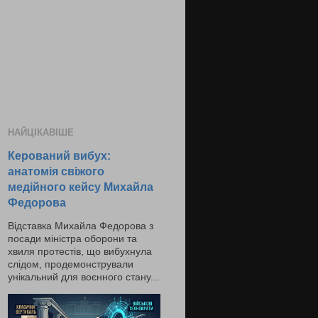
НАЙЦІКАВІШЕ
Керований вибух:
анатомія свіжого
медійного кейсу Михайла
Федорова
Відставка Михайла Федорова з
посади міністра оборони та
хвиля протестів, що вибухнула
слідом, продемонстрували
унікальний для воєнного стану...