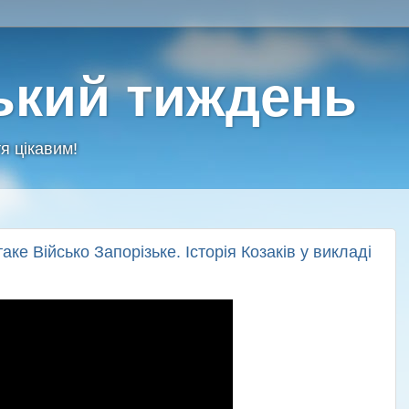
ький тиждень
я цікавим!
ке Військо Запорізьке. Історія Козаків у викладі