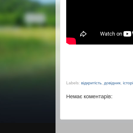
Labels:
відкритість
,
довідник
,
істор
Немає коментарів: