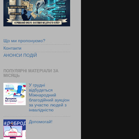
Що ми пропонуємо?
Контакти
АНОНСИ ПОДІЙ
ПОПУЛЯРНІ МАТЕРІАЛИ ЗА
МІСЯЦЬ
У грудні
відбудеться
Міжнародний
благодійний аукціон
за участю людей з
інвалідністю
Допомогай!