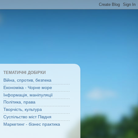
ТЕМАТИЧНІ ДОБІРКИ
Війна, спротив, безпека
Економіка - Чорне море
Інформація, маніпуляції
Політика, права
Творчість, культура
Суспільство міст Півдня
Маркетинг - бізнес практика