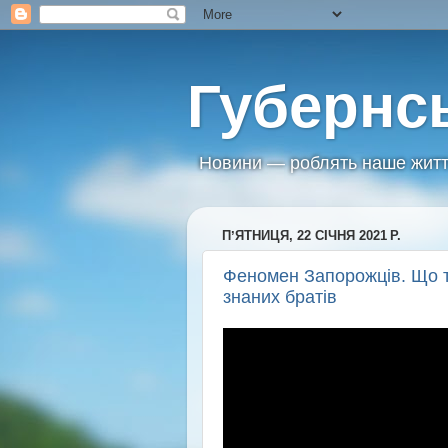
Губернс
Новини — роблять наше житт
ПʼЯТНИЦЯ, 22 СІЧНЯ 2021 Р.
Феномен Запорожців. Що та
знаних братів