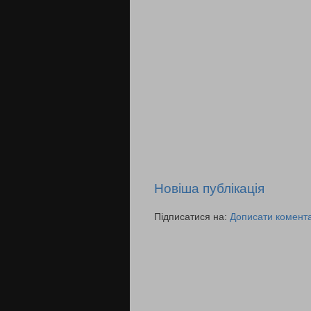
Новіша публікація
Підписатися на:
Дописати комента