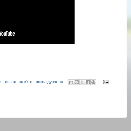
ія
,
освіта
,
пам'ять
,
розслідування