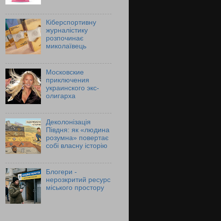
Кіберспортивну
журналістику
розпочинає
миколаївець
Московские
приключения
украинского экс-
олигарха
Деколонізація
Півдня: як «людина
розумна» повертає
собі власну історію
Блогери -
нерозкритий ресурс
міського простору