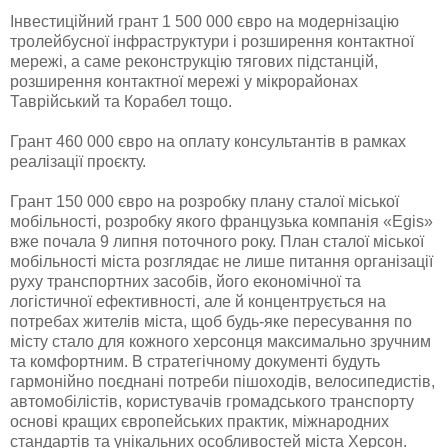
Інвестиційний грант 1 500 000 євро на модернізацію
тролейбусної інфраструктури і розширення контактної
мережі, а саме реконструкцію тягових підстанцій,
розширення контактної мережі у мікрорайонах
Таврійський та Корабел тощо.
Грант 460 000 євро на оплату консультантів в рамках
реалізації проєкту.
Грант 150 000 євро на розробку плану сталої міської
мобільності, розробку якого французька компанія «Egis»
вже почала 9 липня поточного року. План сталої міської
мобільності міста розглядає не лише питання організації
руху транспортних засобів, його економічної та
логістичної ефективності, але й концентрується на
потребах жителів міста, щоб будь-яке пересування по
місту стало для кожного херсонця максимально зручним
та комфортним. В стратегічному документі будуть
гармонійно поєднані потреби пішоходів, велосипедистів,
автомобілістів, користувачів громадського транспорту
основі кращих європейських практик, міжнародних
стандартів та унікальних особливостей міста Херсон.