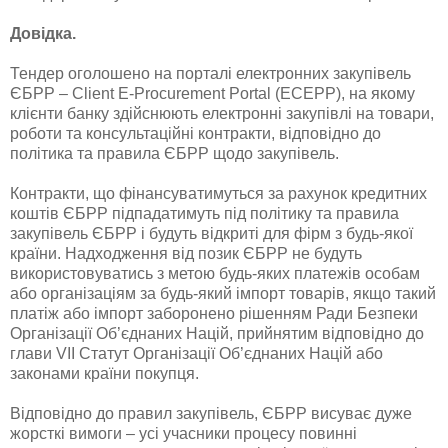
Довідка.
Тендер оголошено на порталі електронних закупівель
ЄБРР – Client E-Procurement Portal (ECEPP), на якому
клієнти банку здійснюють електронні закупівлі на товари,
роботи та консультаційні контракти, відповідно до
політика та правила ЄБРР щодо закупівель.
Контракти, що фінансуватимуться за рахунок кредитних
коштів ЄБРР підпадатимуть під політику та правила
закупівель ЄБРР і будуть відкриті для фірм з будь-якої
країни. Надходження від позик ЄБРР не будуть
використовуватись з метою будь-яких платежів особам
або організаціям за будь-який імпорт товарів, якщо такий
платіж або імпорт заборонено рішенням Ради Безпеки
Організації Об’єднаних Націй, прийнятим відповідно до
глави VII Статут Організації Об’єднаних Націй або
законами країни покупця.
Відповідно до правил закупівель, ЄБРР висуває дуже
жорсткі вимоги – усі учасники процесу повинні