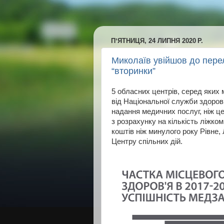
ПʼЯТНИЦЯ, 24 ЛИПНЯ 2020 Р.
Миколаїв увійшов до перел
“вторинки”
5 обласних центрів, серед яких 
від Національної служби здоров
надання медичних послуг, ніж це
з розрахунку на кількість ліжко
коштів ніж минулого року Рівне, 
Центру спільних дій.