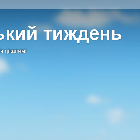
ький тиждень
я цікавим!