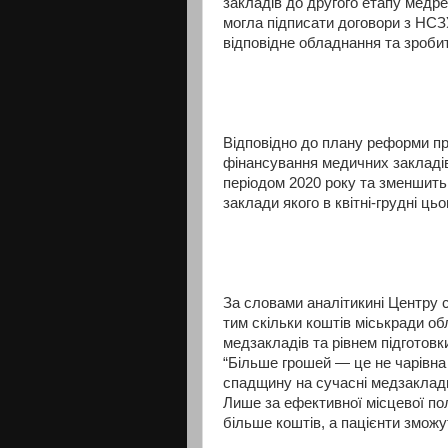
закладів до другого етапу медр
могла підписати договори з НСЗ
відповідне обладнання та зроби
Відповідно до плану реформи пр
фінансування медичних закладів 
періодом 2020 року та зменшить
заклади якого в квітні-грудні ц
За словами аналітикині Центру сп
тим скільки коштів міськради об
медзакладів та рівнем підготовк
“Більше грошей — це не чарівна
спадщину на сучасні медзаклади
Лише за ефективної місцевої по
більше коштів, а пацієнти зможу