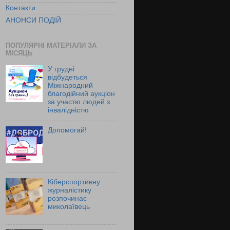
Контакти
АНОНСИ ПОДІЙ
ПОПУЛЯРНІ МАТЕРІАЛИ ЗА
МІСЯЦЬ
У грудні
відбудеться
Міжнародний
благодійний аукціон
за участю людей з
інвалідністю
Допомогай!
Кіберспортивну
журналістику
розпочинає
миколаївець