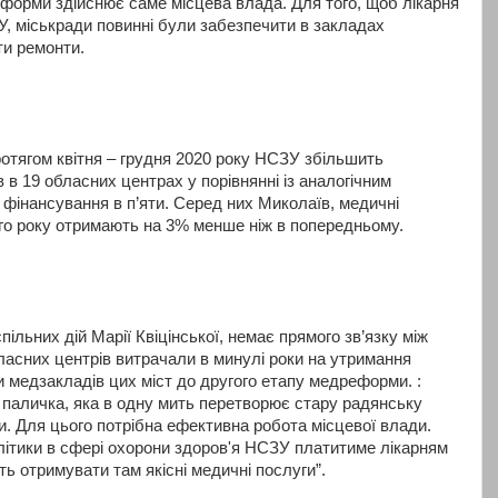
еформи здійснює саме місцева влада. Для того, щоб лікарня
У, міськради повинні були забезпечити в закладах
ти ремонти.
отягом квітня – грудня 2020 року НСЗУ збільшить
в 19 обласних центрах у порівнянні із аналогічним
 фінансування в п’яти. Серед них Миколаїв, медичні
ього року отримають на 3% менше ніж в попередньому.
ільних дій Марії Квіцінської, немає прямого зв’язку між
ласних центрів витрачали в минулі роки на утримання
и медзакладів цих міст до другого етапу медреформи. :
 паличка, яка в одну мить перетворює стару радянську
. Для цього потрібна ефективна робота місцевої влади.
літики в сфері охорони здоров'я НСЗУ платитиме лікарням
ть отримувати там якісні медичні послуги”.