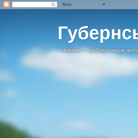
Губернс
Новини — роблять наше житт