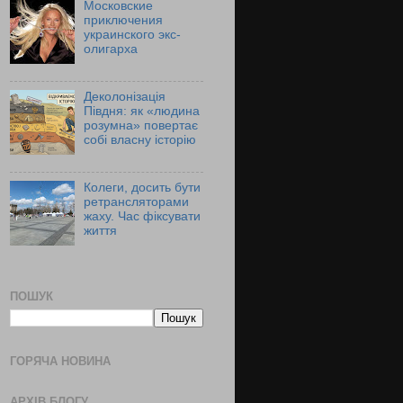
Московские
приключения
украинского экс-
олигарха
Деколонізація
Півдня: як «людина
розумна» повертає
собі власну історію
Колеги, досить бути
ретрансляторами
жаху. Час фіксувати
життя
ПОШУК
ГОРЯЧА НОВИНА
АРХІВ БЛОГУ