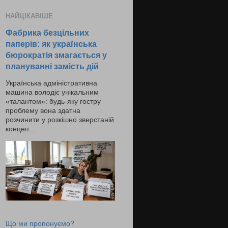
НАЙЦІКАВІШЕ
Фабрика безцільних
паперів: як українська
бюрократія змагається у
плануванні замість дій
Українська адміністративна
машина володіє унікальним
«талантом»: будь-яку гостру
проблему вона здатна
розчинити у розкішно зверстаній
концеп...
Що ми пропонуємо?