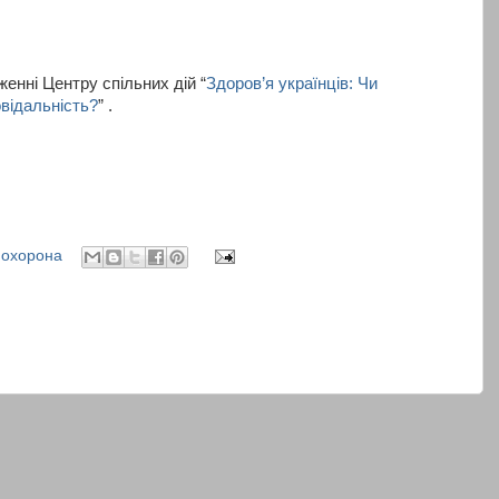
енні Центру спільних дій “
Здоров’я українців: Чи
відальність?
” .
,
охорона