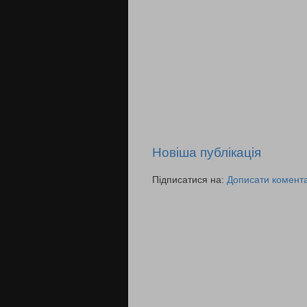
Новіша публікація
Підписатися на:
Дописати комента