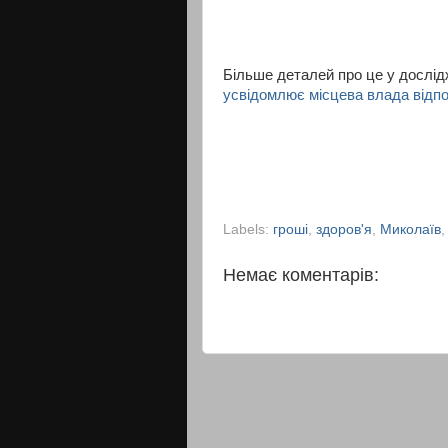
Більше деталей про це у дослідж
усвідомлює місцева влада відпо
Labels:
гроші
,
здоров'я
,
Миколаїв
Немає коментарів: