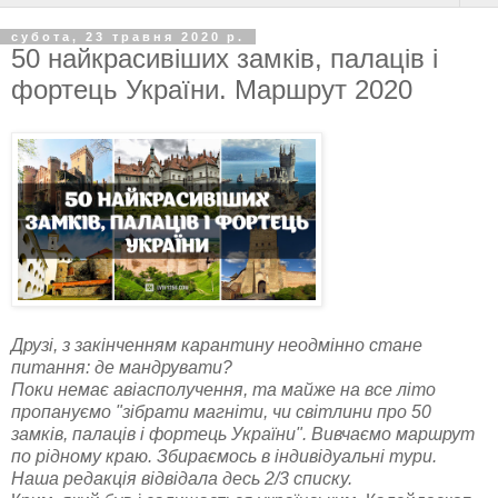
субота, 23 травня 2020 р.
50 найкрасивіших замків, палаців і
фортець України. Маршрут 2020
Друзі, з закінченням карантину неодмінно стане
питання: де мандрувати?
Поки немає авіасполучення, та майже на все літо
пропануємо "зібрати магніти, чи світлини про 50
замків, палаців і фортець України". Вивчаємо маршрут
по рідному краю. Збираємось в індивідуальні тури.
Наша редакція відвідала десь 2/3 списку.