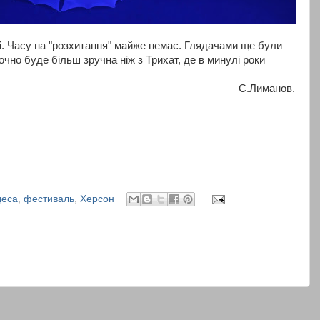
. Часу на "розхитання" майже немає. Глядачами ще були
точно буде більш зручна ніж з Трихат, де в минулі роки
С.Лиманов.
еса
,
фестиваль
,
Херсон