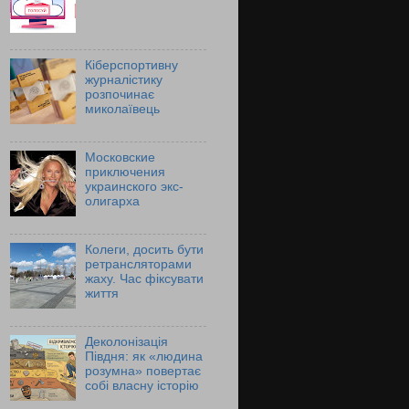
Кіберспортивну
журналістику
розпочинає
миколаївець
Московские
приключения
украинского экс-
олигарха
Колеги, досить бути
ретрансляторами
жаху. Час фіксувати
життя
Деколонізація
Півдня: як «людина
розумна» повертає
собі власну історію