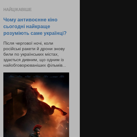
НАЙЦІКАВІШЕ
Чому антивоєнне кіно
сьогодні найкраще
розуміють саме українці?
Після чергової ночі, коли
російські ракети й дрони знову
били по українських містах,
здається дивним, що одним із
найобговорюваніших фільмів...