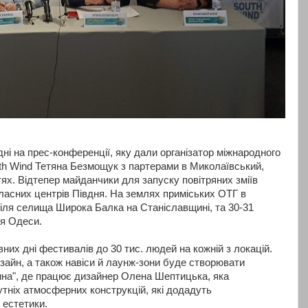
ні на прес-конференції, яку дали організатор міжнародного
th Wind Тетяна Безмощук з партерами в Миколаївський,
ях. Відтепер майданчики для запуску повітряних зміїв
ласних центрів Півдня. На землях приміських ОТГ в
біля селища Широка Балка на Станіславщині, та 30-31
ля Одеси.
вних дні фестивалів до 30 тис. людей на кожній з локацій.
зайн, а також навіси й лаунж-зони буде створювати
на", де працює дизайнер Олена Шептицька, яка
тніх атмосферних конструкцій, які додадуть
 естетики.