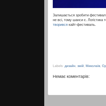
Залишається зробити фестивалі
не всі, тому шанси є. Логістика 
творився
кайт-фестиваль.
Labels:
дизайн
,
змій
,
Миколаїв
,
Од
Немає коментарів: