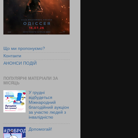
Що ми пропонуємо?
Контакти
АНОНСИ ПОДІЙ
ПОПУЛЯРНІ МАТЕРІАЛИ ЗА
МІСЯЦЬ
У грудні
відбудеться
Міжнародний
благодійний аукціон
за участю людей з
інвалідністю
Допомогай!