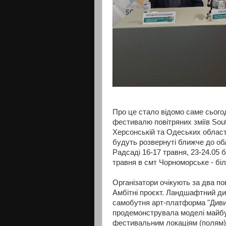
Про це стало відомо саме сьогод
фестивалю повітряних зміїв Sou
Херсонській та Одеських област
будуть розвернуті ближче до об
Радсаді 16-17 травня, 23-24.05 
травня в смт Чорноморське - бі
Організатори очікують за два по
Амбітні проєкт. Ландшафтний ди
самобутня арт-платформа "Диви
продемонструвала моделі майбу
фестивальним локаціям (полям)