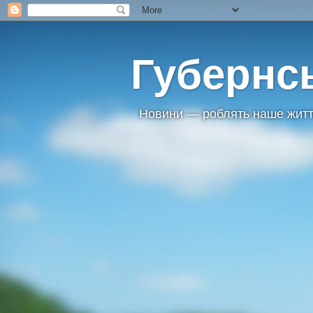
Губернс
Новини — роблять наше житт