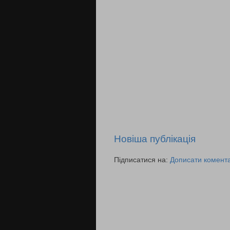
Новіша публікація
Підписатися на:
Дописати комента