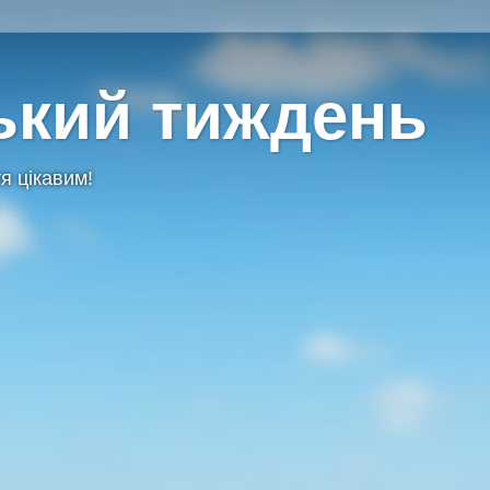
ький тиждень
я цікавим!