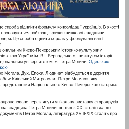
це спроба віднайти формулу консолідації українців. В якості
ї пропонуються найкращі зразки книжкової спадщини
зіонери. Це спроба оцінити їх роль у формуванні нації,
я.
аціональним Києво-Печерським історико-культурним
отекою України ім. В.І. Вернадського, Інститутом історії
ціональним університетом ім.Петра Могили,
Одеською
екою
.
о Могила. Дух. Епоха. Людина» відбудеться відкриття
 шабля: Київський Митрополит Петро Могила», яку
ь представники Національного Києво-Печерського історико-
 запропоновано переглянути унікальну виставку стародруків
ва спадщина Петра Могили: погляд з XXI століття», до
 документів Петра Могили, література XVIII-XIX століть про