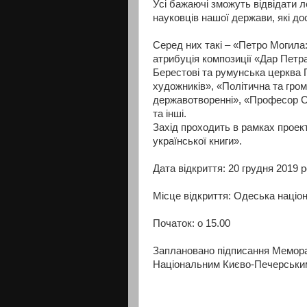
Усі бажаючі зможуть відвідати ле
науковців нашої держави, які д
Серед них такі – «Петро Могила:
атрибуція композиції «Дар Петр
Берестові та румунська церква
художників», «Політична та гро
державотворенні», «Професор Ст
та інші.
Захід проходить в рамках проек
української книги».
Дата відкриття: 20 грудня 2019 р
Місце відкриття: Одеська націон
Початок: о 15.00
Заплановано підписання Мемора
Національним Києво-Печерським