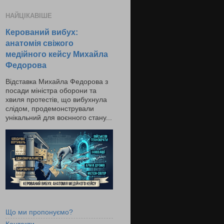
НАЙЦІКАВІШЕ
Керований вибух:
анатомія свіжого
медійного кейсу Михайла
Федорова
Відставка Михайла Федорова з
посади міністра оборони та
хвиля протестів, що вибухнула
слідом, продемонстрували
унікальний для воєнного стану...
Що ми пропонуємо?