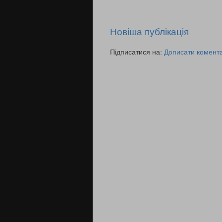
Новіша публікація
Підписатися на:
Дописати комента