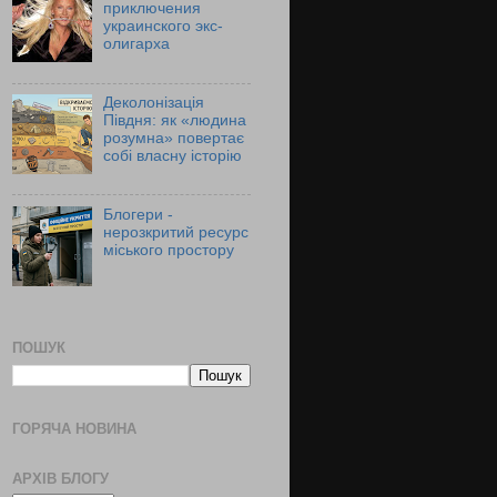
приключения
украинского экс-
олигарха
Деколонізація
Півдня: як «людина
розумна» повертає
собі власну історію
Блогери -
нерозкритий ресурс
міського простору
ПОШУК
ГОРЯЧА НОВИНА
АРХІВ БЛОГУ