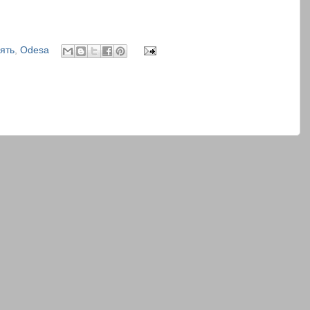
ять
,
Odesa