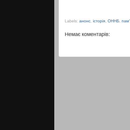
Labels:
анонс
,
історія
,
ОННБ
,
пам'
Немає коментарів: