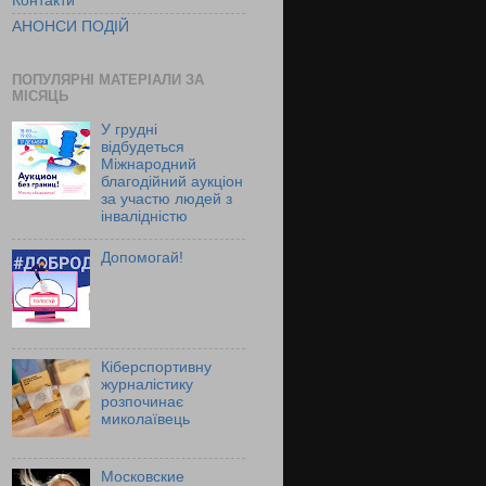
Контакти
АНОНСИ ПОДІЙ
ПОПУЛЯРНІ МАТЕРІАЛИ ЗА
МІСЯЦЬ
У грудні
відбудеться
Міжнародний
благодійний аукціон
за участю людей з
інвалідністю
Допомогай!
Кіберспортивну
журналістику
розпочинає
миколаївець
Московские