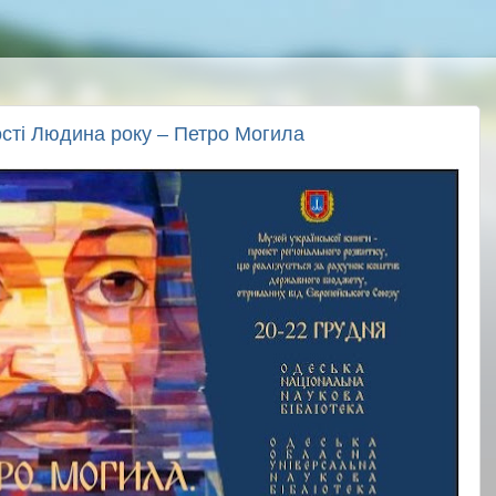
ості Людина року – Петро Могила