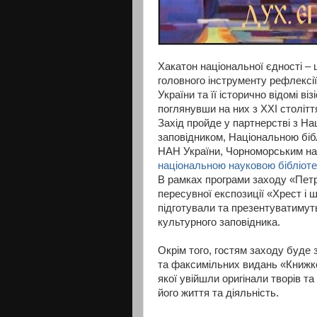
Хакатон національної єдності – 
головного інструменту рефлексі
України та її історично відомі ві
поглянувши на них з XXI столітт
Захід пройде у партнерстві з Н
заповідником, Національною біблі
НАН України, Чорноморським на
національною науковою бібліот
В рамках програми заходу «Петр
пересувної експозиції «Хрест і
підготували
та презентуватимут
культурного заповідника.
Окрім того, гостям заходу буде
та факсимільних видань «Книжко
якої увійшли оригінали творів та
його життя та діяльність.