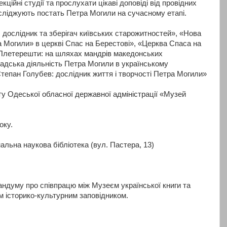
кційні студії та прослухати цікаві доповіді від провідних
осліджують постать Петра Могили на сучасному етапі.
 дослідник та зберігач київських старожитностей», «Нова
а Могили» в церкві Спас на Берестові», «Церква Спаса на
 Плетерешти: на шляхах мандрів македонських
мадська діяльність Петра Могили в українському
епан Голубев: дослідник життя і творчості Петра Могили»
ту Одеської обласної державної адміністрації «Музей
оку.
альна наукова бібліотека (вул. Пастера, 13)
ндуму про співпрацю між Музеєм української книги та
 історико-культурним заповідником.