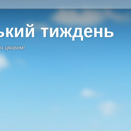
ький тиждень
я цікавим!