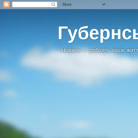
Губернс
Новини — роблять наше житт